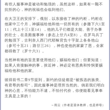
有些人服事神是被动和勉强的，虽然这样，如果有一颗不
抗拒的心，神的祝福也会临到他们。
在大卫王的安排下，俄别．以东接收了神的约柜，约柜在
他家中三个月，神赐福给他和他一切所有的（参撒下六1至
11；代上十三1至14），他的​​儿子们都是大能、善于办事
的壮士，在圣殿服事神（参志上廿六4至8）。在罗马兵丁
的勉强下，古利奈人西门代耶稣背负十字架上各各他山
（参可十五21；路廿三26），神也使他的家蒙了恩，全家
都得救了（罗十六3）。
当然神有祂的旨意要使用他们，赐福给他们；但要知道：
如果人肯接触神的事，挨近神，神必定有恩典和怜悯要赐
福给他和他的家。
彼得前书二章9节提到，新约的信徒都是“被拣选的族类、
有君尊的祭司”，因此服事神是理所当然的。倘若我们明白
神的心意，不怕能力不逮，不怕付代价，你便能看见事奉
主真是上算的！
～雨云（作者是退休教师，也是师母）