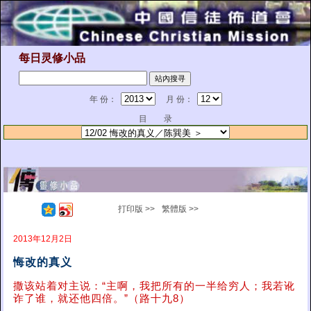
每日灵修小品
年 份：
月 份：
目 录
打印版 >>
繁體版 >>
2013年12月2日
悔改的真义
撒该​​站着对主说：“主啊，我把所有的一半给穷人；我若讹
诈了谁，就还他四倍。”（路十九8）