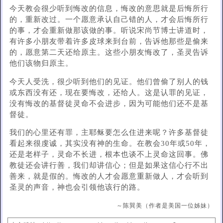
今天教会很少听到悔改的信息，悔改的意思就是后悔所行
的，重新改过。一个愿意承认自己错的人，才会后悔所行
的事，才会重新做那该做的事。听说宋尚节博士讲道时，
有许多小朋友带着许多皮球来到台前，告诉他那些是偷来
的，愿意第二天还给原主。这些小朋友悔改了，圣灵告诉
他们该物归原主。
今天人受洗，很少听到他们的见证。他们曾偷了别人的钱
或东西没有还，现在要悔改，还给人。这是认罪的见证，
没有悔改的基督徒灵命不会进步，因为可能他们还不是基
督徒。
我们的心里还有罪，主耶稣要怎么住进来呢？许多基督徒
看起来很虔诚，其实没有神的生命。在教会30年或50年，
还是老样子，灵命不长进，根本也谈不上灵命这回事。佛
教徒还会讲行善，我们却讲信心；但是如果这信心行不出
善来，就是假的。悔改的人才会愿意重新做人，才会听到
圣灵的声音，神也会引领他该行的路。
～陈巽美（作者是美国一位姊妹）