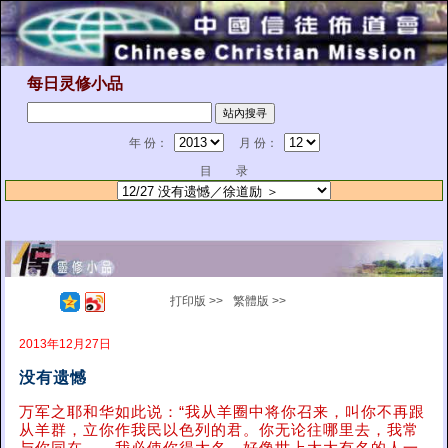
每日灵修小品
年 份：
月 份：
目 录
打印版 >>
繁體版 >>
2013年12月27日
没有遗憾
万军之耶和华如此说：“我从羊圈中将你召来，叫你不再跟
从羊群，立你作我民以色列的君。你无论往哪里去，我常