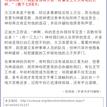
与你同在……我必使你得大名，好像世上大大有名的人一
样。”（撒下七8至9）
大卫本来是个牧童，经过多番磨练后登上王位，而当他起
意要为神建圣殿，虽然神透过拿单先知拒绝了他这意念，
神却再次肯定对他的选召，并应许赐给他荣誉和声望。
正如大卫所说：“神啊，袮的意念向我何等宝贵！其数何等
众多！”（诗一三九17）神对我们的人生所怀的意念，许多
时候是我们自己意想不到的。大卫喜爱音乐，看重对神的
敬拜，刻意建立各种事奉人员的队伍；但神只容许他预备
种种建材，却把建殿的工作留给他的儿子所罗门。
在事奉神的历程中，有时我们没有成就自己看为好、想要
为神成就的；然而神却把更美的召命赐给我们。有位文字
工作者，年轻时很想成为宣教士，却因健康不佳无法如
愿。多年后他才发觉借文字事工接触到的人，远比在一个
地方宣教还多，过程中自己也满得祝福，没有半点遗憾。
～徐道励（作者为本刊编辑）
本文链结：http://ccmusa.org/devotion/devotion.aspx?
id=sm20131227