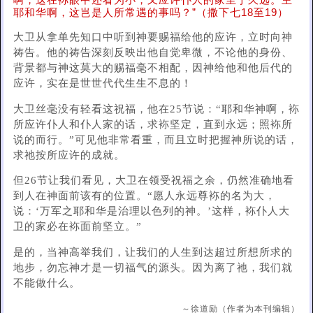
啊，这在袮眼中还看为小，又应许仆人的家至于久远。主
耶和华啊，这岂是人所常遇的事吗？”（撒下七18至19）
大卫从拿单先知口中听到神要赐福给他的应许，立时向神
祷告。他的祷告深刻反映出他自觉卑微，不论他的身份、
背景都与神这莫大的赐福毫不相配，因神给他和他后代的
应许，实在是世世代代生生不息的！
大卫丝毫没有轻看这祝福，他在25节说：“耶和华神啊，袮
所应许仆人和仆人家的话，求袮坚定，直到永远；照袮所
说的而行。”可见他非常看重，而且立时把握神所说的话，
求祂按所应许的成就。
但26节让我们看见，大卫在领受祝福之余，仍然准确地看
到人在神面前该有的位置。“愿人永远尊袮的名为大，
说：‘万军之耶和华是治理以色列的神。’这样，袮仆人大
卫的家必在袮面前坚立。”
是的，当神高举我们，让我们的人生到达超过所想所求的
地步，勿忘神才是一切福气的源头。因为离了祂，我们就
不能做什么。
～徐道励（作者为本刊编辑）