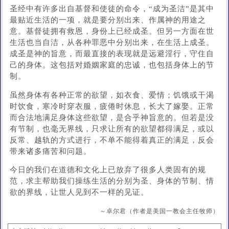
圣经中有许多出自基督和使徒的命令，“成为圣洁”是其中
最贴近生活的一项，就是要分别出来、作属神的用途之
意。基督徒拥有救恩，身份上已经成圣。但另一方面在世
生活也当自洁，从各种罪恶中分别出来，在生活上成圣。
成圣是神的旨意，而最直接的表现就是远避淫行，守住自
己的身体。这包括对婚姻家庭的忠诚，也包括身体上的节
制。
虽然身体有各种正常的欲望，如衣食、爱情；饥饿或干渴
时饮食，寒冷时穿衣服，疲​​倦时休息，长大了嫁娶。正常
而合法地满足身体这些欲望，是合乎神旨意的。但若是没
有节制，也毫无界线，只求让所有的欲望都得满足，或以
反常、越轨的方式进行，不单不能得着真正的满足，反会
带来诸多痛苦和问题。
今日的我们在道德和文化上已放弃了很多人类固有的规
范，求主帮助我们操练生活的分别为圣、身体的节制、情
欲的界线，让世人见到不一样的见证。
～卓尔君（作者是美国一教会主任牧师）