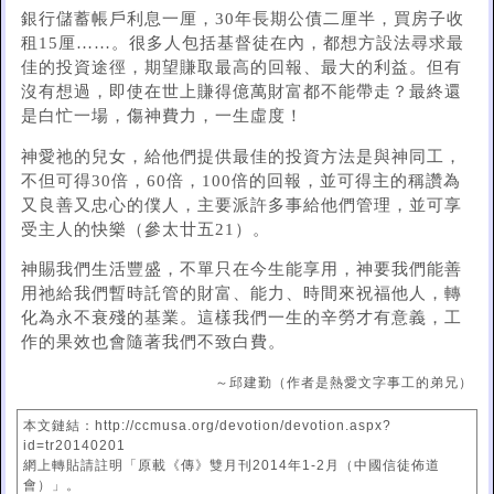
銀行儲蓄帳戶利息一厘，30年長期公債二厘半，買房子收
租15厘……。很多人包括基督徒在內，都想方設法尋求最
佳的投資途徑，期望賺取最高的回報、最大的利益。但有
沒有想過，即使在世上賺得億萬財富都不能帶走？最終還
是白忙一場，傷神費力，一生虛度！
神愛祂的兒女，給他們提供最佳的投資方法是與神同工，
不但可得30倍，60倍，100倍的回報，並可得主的稱讚為
又良善又忠心的僕人，主要派許多事給他們管理，並可享
受主人的快樂（參太廿五21）。
神賜我們生活豐盛，不單只在今生能享用，神要我們能善
用祂給我們暫時託管的財富、能力、時間來祝福他人，轉
化為永不衰殘的基業。這樣我們一生的辛勞才有意義，工
作的果效也會隨著我們不致白費。
～邱建勤（作者是熱愛文字事工的弟兄）
本文鏈結：http://ccmusa.org/devotion/devotion.aspx?
id=tr20140201
網上轉貼請註明「原載《傳》雙月刊2014年1-2月（中國信徒佈道
會）」。