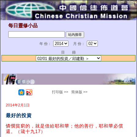
每日靈修小品
年 份：
月 份：
目 錄
打印版 >>
简体版 >>
2014年2月1日
最好的投資
憐憫貧窮的，就是借給耶和華；他的善行，耶和華必償
還。（箴十九17）