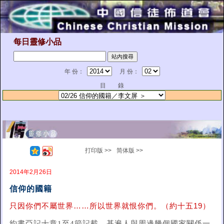
每日靈修小品
年 份：
月 份：
目 錄
打印版 >>
简体版 >>
2014年2月26日
信仰的國籍
只因你們不屬世界……所以世界就恨你們。（約十五19）
約書亞記十章1至4節記載，基遍人與周邊幾個國家關係一