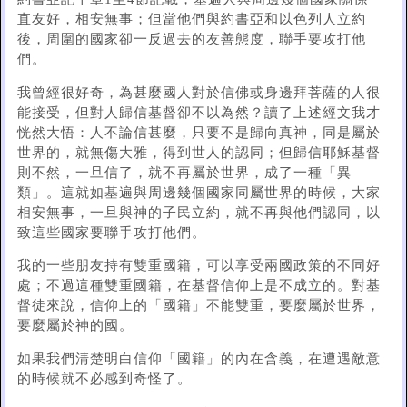
直友好，相安無事；但當他們與約書亞和以色列人立約
後，周圍的國家卻一反過去的友善態度，聯手要攻打他
們。
我曾經很好奇，為甚麼國人對於信佛或身邊拜菩薩的人很
能接受，但對人歸信基督卻不以為然？讀了上述經文我才
恍然大悟：人不論信甚麼，只要不是歸向真神，同是屬於
世界的，就無傷大雅，得到世人的認同；但歸信耶穌基督
則不然，一旦信了，就不再屬於世界，成了一種「異
類」。這就如基遍與周邊幾個國家同屬世界的時候，大家
相安無事，一旦與神的子民立約，就不再與他們認同，以
致這些國家要聯手攻打他們。
我的一些朋友持有雙重國籍，可以享受兩國政策的不同好
處；不過這種雙重國籍，在基督信仰上是不成立的。對基
督徒來說，信仰上的「國籍」不能雙重，要麼屬於世界，
要麼屬於神的國。
如果我們清楚明白信仰「國籍」的內在含義，在遭遇敵意
的時候就不必感到奇怪了。