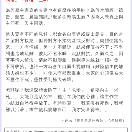
同活。（林後十三4）
為何屬主家庭的夫妻也有這麼多的爭吵？為何常讀經、禱
告、聽道，屬靈知識那麼多卻輕易生氣？因為人未真正與
主同死，與主同活。
當夫妻有不同的見解，都會各自表達或提出意見，目的是
希望對方接納；但若對方不接納甚或反對時，肉體便跑出
來。一方有情緒，另一方不體諒，結果便僵持不下；不爭
鬧也造成疏離，彼此不瞅不睬，沉默對抗。久而久之，因
著事情未解決，情緒不斷膨脹，遇到導火線就一觸即發，
不可收拾。也許一方就會衝口而出提離婚（難怪信主的離
婚夫婦也不少）。即使未有那麼嚴重，大家的心頭像被大
石壓住下沉，靈性受到極大破壞。
怎辦呢？我深深體會除了向主「求愛」，還要向主「求
死」。大能且是活的神，祂活在我們的心裡；讓主作主，
心結就自然得釋放了。有詩歌寫：「我若沒有死過，我就
難以活著；求主使我脫離自己，我才完全得袮。」
～雨云（作者是退休教師，也是師母）
本文鏈結：http://ccmusa.org/devotion/devotion.aspx?