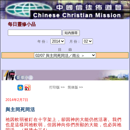
每日靈修小品
年 份：
月 份：
目 錄
打印版 >>
简体版 >>
2014年2月7日
與主同死同活
祂因軟弱被釘在十字架上，卻因神的大能仍然活著。我們
也是這樣同祂軟弱，但因神向你們所顯的大能，也必與祂