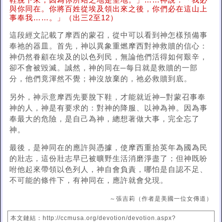
鞋脫下來，因為你所站之地是聖地。」……神說：「我必
與你同在。你將百姓從埃及領出來之後，你們必在這山上
事奉我……。」（出三2至12）
這段經文記載了摩西的蒙召，從中可以看到神怎樣預備事
奉祂的器皿。首先，神以異象重燃摩西對神救贖的信心：
神仍然眷顧在埃及的以色列民，無論他們活得如何艱辛，
卻不會被毀滅。誠然，神的同在─每日就是救贖的一部
分，他們竟渾然不覺；神沒放棄的，祂必救贖到底。
另外，神示意摩西先要脫下鞋，才能就近神─對蒙召事奉
神的人，神是有要求的：對神的降服、以神為神。因為事
奉最大的危險，是自己為神，總想著做大事，完全忘了
神。
最後，是神同在的應許與憑據，使摩西重拾英年為國為民
的壯志，這份壯志早已被曠野生活消磨淨盡了；但神既吩
咐他起來帶領以色列人，神自會負責，哪怕是自認不足、
不可能的條件下，有神同在，應許就會兌現。
～張吉莉（作者是美國一位女傳道）
本文鏈結：http://ccmusa.org/devotion/devotion.aspx?