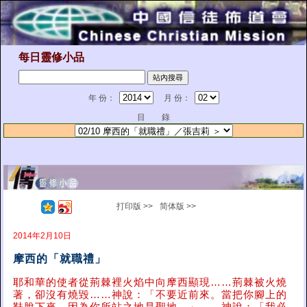
每日靈修小品
年 份：
月 份：
目 錄
打印版 >>
简体版 >>
2014年2月10日
摩西的「就職禮」
耶和華的使者從荊棘裡火焰中向摩西顯現……荊棘被火燒
著，卻沒有燒毀……神說：「不要近前來。當把你腳上的