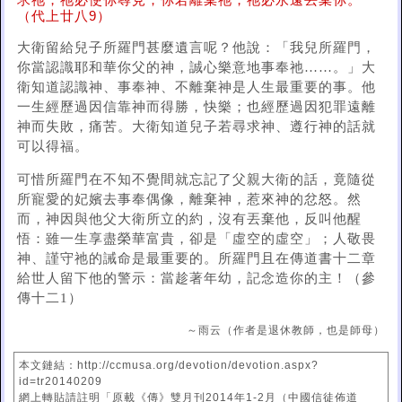
求祂，祂必使你尋見；你若離棄祂，祂必永遠丟棄你。
（代上廿八9）
大衛留給兒子所羅門甚麼遺言呢？他說：「我兒所羅門，
你當認識耶和華你父的神，誠心樂意地事奉祂……。」大
衛知道認識神、事奉神、不離棄神是人生最重要的事。他
一生經歷過因信靠神而得勝，快樂；也經歷過因犯罪遠離
神而失敗，痛苦。大衛知道兒子若尋求神、遵行神的話就
可以得福。
可惜所羅門在不知不覺間就忘記了父親大衛的話，竟隨從
所寵愛的妃嬪去事奉偶像，離棄神，惹來神的忿怒。然
而，神因與他父大衛所立的約，沒有丟棄他，反叫他醒
悟：雖一生享盡榮華富貴，卻是「虛空的虛空」；人敬畏
神、謹守祂的誡命是最重要的。所羅門且在傳道書十二章
給世人留下他的警示：當趁著年幼，記念造你的主！（參
傳十二1）
～雨云（作者是退休教師，也是師母）
本文鏈結：http://ccmusa.org/devotion/devotion.aspx?
id=tr20140209
網上轉貼請註明「原載《傳》雙月刊2014年1-2月（中國信徒佈道