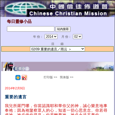
每日靈修小品
年 份：
月 份：
目 錄
打印版 >>
简体版 >>
2014年2月9日
重要的遺言
我兒所羅門哪，你當認識耶和華你父的神，誠心樂意地事
奉祂；因為祂鑒察眾人的心，知道一切心思意念。你若尋