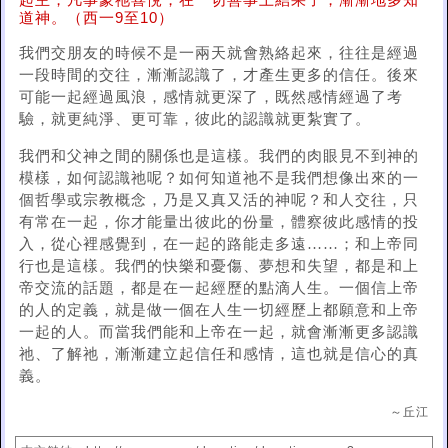
起主，凡事蒙祂喜悅，在一切善事上結果子，漸漸地多知
道神。（西一9至10）
我們交朋友的時候不是一兩天就會熟絡起來，往往是經過
一段時間的交往，漸漸認識了，才產生更多的信任。後來
可能一起經過風浪，感情就更深了，既然感情經過了考
驗，就更純淨、更可靠，彼此的認識就更紮實了。
我們和父神之間的關係也是這樣。我們的肉眼見不到神的
模樣，如何認識祂呢？如何知道祂不是我們想像出來的一
個哲學或宗教概念，乃是又真又活的神呢？和人交往，只
有常在一起，你才能量出彼此的份量，體察彼此感情的投
入，從心裡感覺到，在一起的路能走多遠……；和上帝同
行也是這樣。我們的快樂和憂傷、夢想和失望，都是和上
帝交流的話題，都是在一起經歷的點滴人生。一個信上帝
的人的定義，就是做一個在人生一切經歷上都願意和上帝
一起的人。而當我們能和上帝在一起，就會漸漸更多認識
祂、了解祂，漸漸建立起信任和感情，這也就是信心的真
義。
～丘江