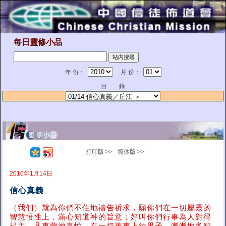
每日靈修小品
年 份：
月 份：
目 錄
打印版 >>
简体版 >>
2010年1月14日
信心真義
（我們）就為你們不住地禱告祈求，願你們在一切屬靈的
智慧悟性上，滿心知道神的旨意；好叫你們行事為人對得