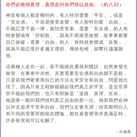
你們必曉得真理，真理必叫你們得以自由。（約八32）
神造每個人都是獨特的，有人特別需要「平安」，或是
「安全感」，不容易接受改變；有人卻特別愛「自由」，
不能忍受千篇一律，最怕受管束。需要「安全感」的人有
時會變成有「控制慾」，因為不易接受改變，故事事都要
自己操縱；需要「自由」的人，有時就會變成「反叛」，
因為不能忍受許多儀文禮節、傳統包袱，卻嚮往瀟灑脫
俗。
這兩種人走在一起，若不能彼此遷就和體諒，自然會發生
衝突，在事奉中亦然。其實需要安全感和自由都不是錯，
只是若我們硬要用自己的方法去求安全和自由，問題就出
現了。因為只有主耶穌能賜給我們真正的平安，是這世界
所不能給我們的；也只有耶穌是「道路、真理、生命」，
祂是唯一能叫我們得到真正自由的那一位。倘若我們在神
以外去追求平安和自由，我們注定會失望；但若能明白人
有不同的需要而能彼此體恤，都在基督裡尋求真滿足時，
許多衝突就可以化解了。
～邱佩鳳