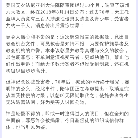
美国宾夕法尼亚州大法院陪审团经过18个月，调查了该州
六大教区。终在2018年8月14日公布：过去70年，天主教
圣职人员竟有三百人涉嫌性侵男女孩童及青少年，受害者
共约一千人。消息传出后震惊世界！
更令人痛心和不齿的是：这次调查报告的数据源，竟出自
教会机密文件，可见教会是知情不报，为要保护施暴者及
教会机构的声誉。本来该彰显并教导真理与公义的教会，
却包庇罪恶；不单刻意漠视受害者，更威胁他们、禁止他
们作出申诉！而绝大多数涉案者不但没受到制裁，还在机
构组织里步步高升。
但神记念这些受害者，70年后，掩藏的罪行终于曝光，显
明神的公义。经此事件，陪审团正在考虑提出：取消追究
孩童受性侵的时限，以惩凶无限期取代之；使施害者终生
无法逃离法网，好为受害人讨回公道。
神是轻慢不得的，即或一时逃得过人的眼目，但在全知的
主面前，罪恶终会被揭露。今日基督徒的组织或信仰群
体，也当引以为鉴。