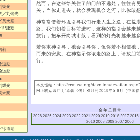
然而，在这些给关住了的门的不远处，往往有
／刘锐光
关，当你走进去，就会发现机会之河，比你敢
外族／刘锐光
机／黄天赐
神常常借着环境引导我们行走人生之途，在荒
劳／邱建勤
路。我们朝着目标前进时，这样的指引会越来
海
旅行，把车开向城市般，看到的灯光将越来越
若你求神引导，祂会引导你，但你若不相信祂
吉莉
而来的安慰。在神指示你该走的路上，请放胆
行。
／徐道励
／徐道励
光
本文链结：http://ccmusa.org/devotion/devotion.asp
／刘耀光
网上转贴请注明"原载《传》双月刊2019年5-6月（中国
／黄天赐
全 年 总 目 录
2026
2025
2024
2023
2022
2021
2020
2019
2018
2017
2016
2010
2009
2008
2007
2006
者／徐道励