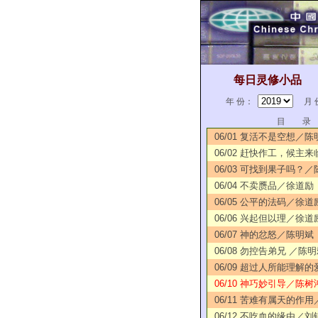
每日灵修小品
年 份：
月 
目 录
06/01 复活不是空想／陈
06/02 赶快作工，候主
06/03 可找到果子吗？
06/04 不卖赝品／徐道励
06/05 公平的法码／徐道
06/06 兴起但以理／徐道
06/07 神的忿怒／陈明斌
06/08 勿控告弟兄 ／陈
06/09 超过人所能理解
06/10 神巧妙引导／陈树
06/11 苦难有属天的作
06/12 不吃血的缘由／刘