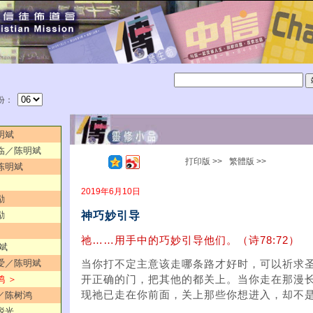
份：
明斌
来临／陈明斌
打印版 >>
繁體版 >>
／陈明斌
2019年6月10日
励
神巧妙引导
励
祂……用手中的巧妙引导他们。（诗78:72）
明斌
的爱／陈明斌
当你打不定主意该走哪条路才好时，可以祈求
鸿 ＞
开正确的门，把其他的都关上。当你走在那漫
现祂已走在你前面，关上那些你想进入，却不
用／陈树鸿
锐光