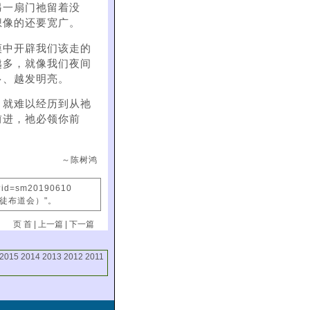
另一扇门祂留着没
想像的还要宽广。
漠中开辟我们该走的
越多，就像我们夜间
多、越发明亮。
，就难以经历到从祂
前进，祂必领你前
～陈树鸿
x?id=sm20190610
信徒布道会）"。
页 首
|
上一篇
|
下一篇
2015
2014
2013
2012
2011