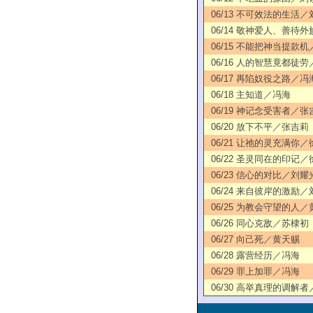
06/13 不可效法的生活
06/14 敬神爱人、善待
06/15 不能把神当提款
06/16 人的智慧竟都徒
06/17 再陷奴役之路／冯
06/18 主知道／冯海
06/19 神记念受害者／张
06/20 放下不平／张吉莉
06/21 让祂的灵充满你
06/22 圣灵同在的印记
06/23 信心的对比／刘耀
06/24 来自彼岸的激励
06/25 为教会守望的人
06/26 同心克敌／苏棣初
06/27 向己死／黄天赐
06/28 露营经历／冯海
06/29 罪上加罪／冯海
06/30 高举真理的调解