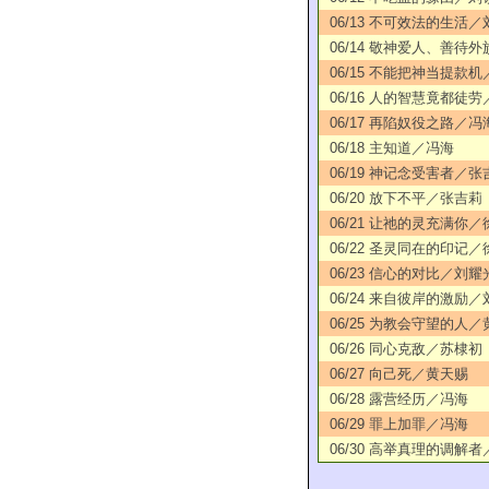
06/13 不可效法的生活
06/14 敬神爱人、善待
06/15 不能把神当提款
06/16 人的智慧竟都徒
06/17 再陷奴役之路／冯
06/18 主知道／冯海
06/19 神记念受害者／张
06/20 放下不平／张吉莉
06/21 让祂的灵充满你
06/22 圣灵同在的印记
06/23 信心的对比／刘耀
06/24 来自彼岸的激励
06/25 为教会守望的人
06/26 同心克敌／苏棣初
06/27 向己死／黄天赐
06/28 露营经历／冯海
06/29 罪上加罪／冯海
06/30 高举真理的调解