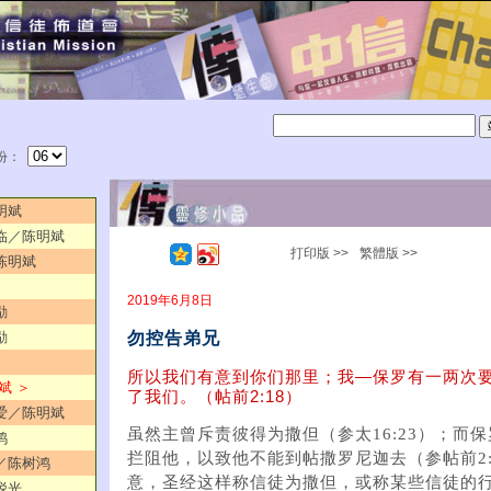
份：
明斌
来临／陈明斌
打印版 >>
繁體版 >>
／陈明斌
2019年6月8日
励
勿控告弟兄
励
所以我们有意到你们那里；我—保罗有一两次
斌 ＞
了我们。（帖前2:18）
的爱／陈明斌
虽然主曾斥责彼得为撒但（参太16:23）；而
鸿
拦阻他，以致他不能到帖撒罗尼迦去（参帖前2:
用／陈树鸿
意，圣经这样称信徒为撒但，或称某些信徒的
锐光