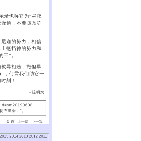
启示录也称它为“昼夜
们应谨慎，不要随意称
罗尼迦的势力，相信
界上抵挡神的势力和
的王”。
的教导相违，撒但早
0），何需我们助它一
的时刻！
～陈明斌
x?id=sm20190608
信徒布道会）"。
页 首
|
上一篇
|
下一篇
2015
2014
2013
2012
2011