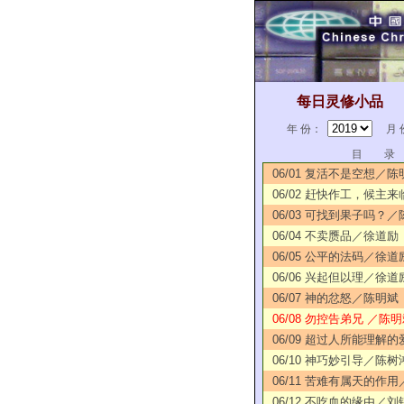
每日灵修小品
年 份：
月 
目 录
06/01 复活不是空想／陈
06/02 赶快作工，候主
06/03 可找到果子吗？
06/04 不卖赝品／徐道励
06/05 公平的法码／徐道
06/06 兴起但以理／徐道
06/07 神的忿怒／陈明斌
06/08 勿控告弟兄 ／陈明
06/09 超过人所能理解
06/10 神巧妙引导／陈树
06/11 苦难有属天的作
06/12 不吃血的缘由／刘