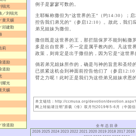
例子是寥寥可数的。
／刘锐光
外族／刘锐光
主耶稣称撒但为“这世界的王”（约14:30）；
机／黄天赐
控告我们弟兄的”（参启12:10）。故此，我
劳／邱建勤
弟兄姐妹为撒但。
海
撒但既是这世界的王，那拦阻保罗不能到帖撒
多是出自世界，不一定是属乎教内的。凡这世
吉莉
政策，则肯定是出于撒但的，因为它是“这世界
／徐道励
倘若弟兄姐妹所作的，确是与神的旨意和圣经
／徐道励
已抓紧这机会到神面前控告他们了（参启12:1
光
臂之力呢！此时正是我们为这些弟兄姐妹求恩
／刘耀光
／黄天赐
本文链结：http://ccmusa.org/devotion/devotion.asp
网上转贴请注明"原载《传》双月刊2019年5-6月（中国
者／徐道励
全 年 总 目 录
2026
2025
2024
2023
2022
2021
2020
2019
2018
2017
2016