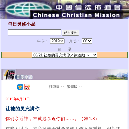
每日灵修小品
年 份：
月 份：
目 录
打印版 >>
繁體版 >>
2019年6月21日
让祂的灵充满你
你们亲近神，神就必亲近你们……。（雅4:8）
有些人以为，福音派教会对圣灵的工作不够重视。但新约