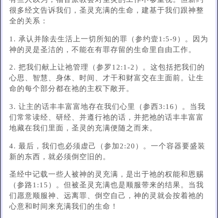
很多经文告诉我们，圣灵充满的生命，建基于我们跟神整
全的关系：
1. 承认并除去生活上一切所知的罪（参约壹1:5-9）。因为
神的灵是圣洁的，不能在有罪存留的生命里自由工作。
2. 把我们献上让祂管理（参罗12:1-2）。这包括把我们的
心思、智慧、身体、时间、才干和财富交在主面前。让生
命的每个部分都在祂的主权下敞开。
3. 让主的话丰丰富富地存在我们心里（参西3:16）。当我
们常常读经、研经、并遵行祂的话，并把祂的话丰丰富富
地藏在我们里面，圣灵的充满便随之而来。
4. 最后，我们也必须虚己（参加2:20）。一个容器要盛装
新的东西，就必须倒空旧的。
圣经中记载一些人被神的灵充满，是出于祂的权能和恩赐
（参路1:15）。但被圣灵充满也是顺服带来的结果。当我
们愿意顺服神、远离罪、倒空自己，神的灵就会按着祂的
心意和时间来充满我们的生命！