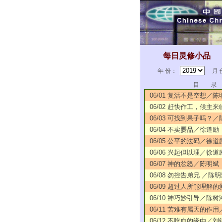
每日灵修小品
年 份：
月 
目 录
06/01 复活不是空想／陈
06/02 赶快作工，候主
06/03 可找到果子吗？
06/04 不卖赝品／徐道励
06/05 公平的法码／徐道
06/06 兴起但以理／徐道
06/07 神的忿怒／陈明斌
06/08 勿控告弟兄 ／陈
06/09 超过人所能理解
06/10 神巧妙引导／陈树
06/11 苦难有属天的作
06/12 不吃血的缘由／刘