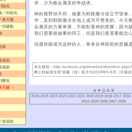
求，少为教会属灵的争战求。
／刘锐光
外族／刘锐光
神的视野却不同，祂要为耶路撒冷设立守望者
机／黄天赐
华，直到耶路撒冷在地上成为可赞美的。今天
劳／邱建勤
会属灵的力量单薄，不能彰显神的荣耀，因为
我们需要能做事的同工，但是我们更需要能忠
海
但愿你能成为这样的人，将来在神面前的赏赐
吉莉
／徐道励
／徐道励
本文链结：http://ccmusa.org/devotion/devotion.asp
网上转贴请注明"原载《传》双月刊2019年5-6月（中国
光
／刘耀光
黄天赐 ＞
全 年 总 目 录
2026
2025
2024
2023
2022
2021
2020
2019
2018
2017
2016
2010
2009
2008
2007
2006
者／徐道励