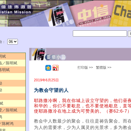
份：
明斌
来临／陈明斌
打印版 >>
繁體版 >>
／陈明斌
2019年6月25日
励
为教会守望的人
励
耶路撒冷啊，我在你城上设立守望的，他们昼
明斌
和华的，你们不要歇息，也不要使祂歇息，直
的爱／陈明斌
使耶路撒冷在地上成为可赞美的。（赛62:6-7
鸿
教会中人数最少的聚会，往往是祷告聚会。而
用／陈树鸿
为人的需要求，少为人属灵的光景求，多为教
锐光