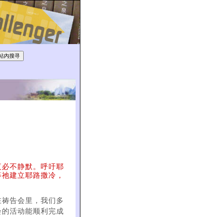
夜必不静默。呼吁耶
等祂建立耶路撒冷，
）
在祷告会里，我们多
会的活动能顺利完成