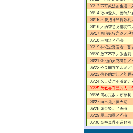
06/13 不可效法的生活
06/14 敬神爱人、善待
06/15 不能把神当提款
06/16 人的智慧竟都徒
06/17 再陷奴役之路／冯
06/18 主知道／冯海
06/19 神记念受害者／张
06/20 放下不平／张吉莉
06/21 让祂的灵充满你
06/22 圣灵同在的印记
06/23 信心的对比／刘耀
06/24 来自彼岸的激励
06/25 为教会守望的人／
06/26 同心克敌／苏棣初
06/27 向己死／黄天赐
06/28 露营经历／冯海
06/29 罪上加罪／冯海
06/30 高举真理的调解