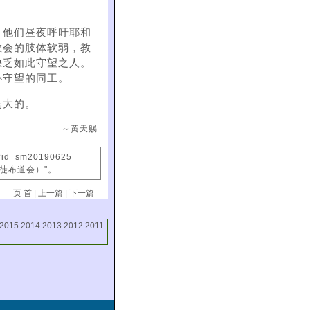
。他们昼夜呼吁耶和
教会的肢体软弱，教
缺乏如此守望之人。
心守望的同工。
是大的。
～黄天赐
x?id=sm20190625
信徒布道会）"。
页 首
|
上一篇
|
下一篇
2015
2014
2013
2012
2011