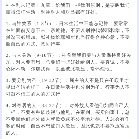
神在利未记第十九章，给我们一些律例原则，是要叫我们
懂得怎样生活，对神对人和对己都有好处。
1. 与神关系（1-8节）：日常生活中不能忘记神，要常常
在神面前安息下来、亲近祂。不要以别神代替耶和华，不
然愁苦必增加。献礼物给耶和华也当行得合神心意，不要
照自己的方式、意见行事。
2. 与人关系（9-18节）：神希望我们要与人常保持良好关
系，对人要有恩，总要留一些好处给别人。要真诚，不要
心怀不轨，尔虞我诈，以至彼此欺压，常怀怨恨。
3. 要分别为圣（19-32节）：属主的人不是只在圣殿里才
显出圣洁的样子，在日常生活中也分别为圣。行事为人不
可跟不信主的人的方式行。
4. 对寄居的人（33-37节）：对外族人看他们如同自己人
一样，不要有种族歧视与偏见。在审判、买卖的事上，总
不要因他们是外族人就欺负或不公平地对待。人总会有作
客的时候，自己不想被别人欺压，因此也就不要欺压寄居
的人。