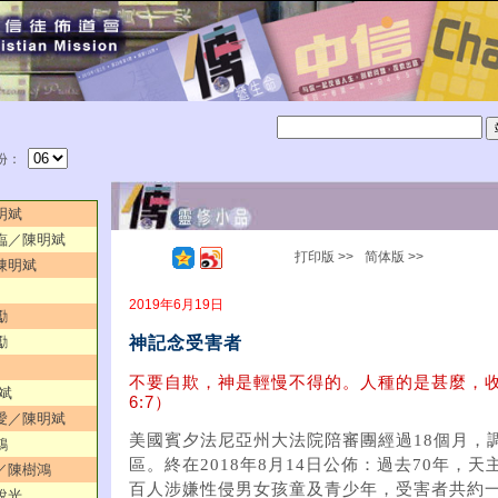
份：
明斌
來臨／陳明斌
打印版 >>
简体版 >>
／陳明斌
2019年6月19日
勵
神記念受害者
勵
不要自欺，神是輕慢不得的。人種的是甚麼，
明斌
6:7）
的愛／陳明斌
美國賓夕法尼亞州大法院陪審團經過18個月，
鴻
區。終在2018年8月14日公佈：過去70年，
用／陳樹鴻
百人涉嫌性侵男女孩童及青少年，受害者共約
銳光