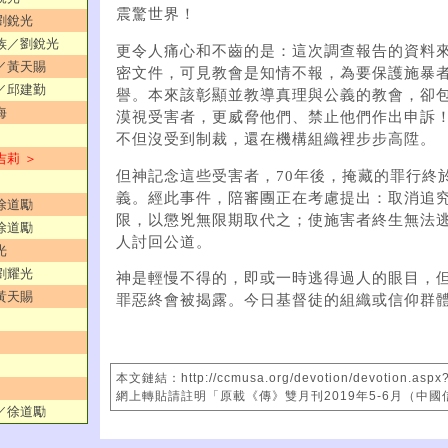
震驚世界！
／劉銳光
外族／劉銳光
更令人痛心和不齒的是：這次調查報告的資料
機／黃天賜
密文件，可見教會是知情不報，為要保護施暴
勞／邱建勤
譽。本來該彰顯並教導真理與公義的教會，卻
海
漠視受害者，更威脅他們、禁止他們作出申訴
不但沒受到制裁，還在機構組織裡步步高陞。
吉莉 ＞
但神記念這些受害者，70年後，掩藏的罪行終
義。經此事件，陪審團正在考慮提出：取消追
／徐道勵
限，以懲兇無限期取代之；使施害者終生無法
／徐道勵
人討回公道。
光
／劉耀光
神是輕慢不得的，即或一時逃得過人的眼目，
／黃天賜
罪惡終會被揭露。今日基督徒的組織或信仰群
本文鏈結：http://ccmusa.org/devotion/devotion.aspx
網上轉貼請註明「原載《傳》雙月刊2019年5-6月（中
者／徐道勵