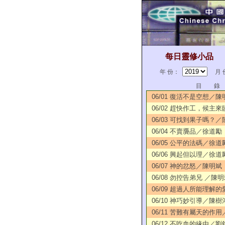
每日靈修小品
年 份：
月 
目 錄
06/01 復活不是空想／陳
06/02 趕快作工，候主
06/03 可找到果子嗎？
06/04 不賣贗品／徐道勵
06/05 公平的法碼／徐道
06/06 興起但以理／徐道
06/07 神的忿怒／陳明斌
06/08 勿控告弟兄 ／陳
06/09 超過人所能理解
06/10 神巧妙引導／陳樹
06/11 苦難有屬天的作
06/12 不吃血的緣由／劉