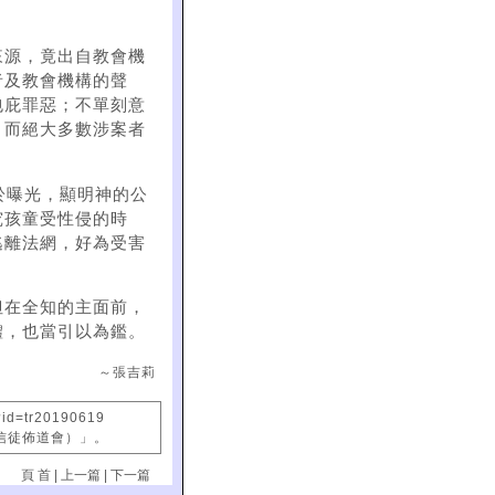
來源，竟出自教會機
者及教會機構的聲
包庇罪惡；不單刻意
！而絕大多數涉案者
於曝光，顯明神的公
究孩童受性侵的時
逃離法網，好為受害
但在全知的主面前，
體，也當引以為鑑。
～張吉莉
?id=tr20190619
國信徒佈道會）」。
頁 首
|
上一篇
|
下一篇