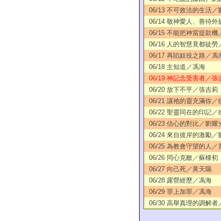
06/13 不可效法的生活
06/14 敬神愛人、善待
06/15 不能把神當提款
06/16 人的智慧竟都徒
06/17 再陷奴役之路／馮
06/18 主知道／馮海
06/19 神記念受害者／張
06/20 放下不平／張吉莉
06/21 讓祂的靈充滿你
06/22 聖靈同在的印記
06/23 信心的對比／劉耀
06/24 來自彼岸的激勵
06/25 為教會守望的人
06/26 同心克敵／蘇棣初
06/27 向己死／黃天賜
06/28 露營經歷／馮海
06/29 罪上加罪／馮海
06/30 高舉真理的調解