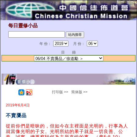
每日靈修小品
年 份：
月 份：
目 錄
打印版 >>
简体版 >>
2019年6月4日
不賣贗品
從前你們是暗昧的，但如今在主裡面是光明的，行事為人
就當像光明的子女。光明所結的果子就是一切良善、公