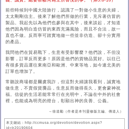
義、誠實。總要察驗何為主所喜悅的事。（弗5:8-10）
前些時候到中國大陸旅行，認識了一對做小生意的夫婦，
太太剛剛信主。後來了解他們所做的行業，充斥著仿冒的
製品。我起先以為他們也參與在其中，後來談起，才知道
他們因為明白造仿冒的東西充滿風險，而且不合法，故一
直也不做。反而寧可踏實地做一些並非仿造、卻十分實用
的產品。
我問他們在貿易戰下，生意有受影響麼？他們說，不但沒
影響，訂單反而更多！原因是他們的貨物品質好。以往已
有很多貨品運往東南亞和歐洲、中東等地，如今連北美的
訂單也增加了。
常聽說商場都是爾虞我詐，但這對夫婦讓我看到，誠實地
做生意，不賣假貨贗品，生意反而做得長久，更會蒙神祝
福。信徒的生活若能常常行在光明中，不論在中外的社會
裡，也能成為明亮的燈台，彰顯出神的良善、公義。
～徐道勵（作者是本刊靈修版主編、傳道人）
本文鏈結：http://ccmusa.org/devotion/devotion.aspx?
id=tr20190604