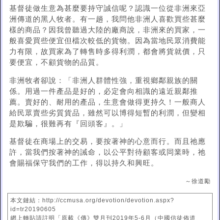
基督徒做生意為甚麼要持守誠信呢？認識一位從非洲來亞
洲傳道的黑人牧者。有一趟，我問他非洲人喜歡買些甚麼
樣的商品？因我曾聽過大陸的廠商說，非洲來的買家，一
般喜愛買些便宜但檔次較低的貨物。因為當地民眾消費能
力有限，故買家為了轉售時多得利潤，都會將貨就價，只
要便宜，不顧貨物的品質。
非洲牧者卻說：「非洲人群體性強，重視鄉鄰親族的關
係。用過一件產品是好的，必定會向相識的遠近親鄰推
薦。賣好的、耐用的產品，生意會做得更持久！一般商人
給民眾賣些劣質貨品，雖然可以博得短暫的利潤，但變相
是欺騙，很難再有『回頭客』。」
基督徒在商場上的交易，要按著神的心意而行。而且祂應
許，當我們按著神的誡命，以公平對待顧客或同業時，祂
會賜福保守我們的工作，得以持久和興旺。
～徐道勵
本文鏈結：http://ccmusa.org/devotion/devotion.aspx?
id=tr20190605
網上轉貼請註明「原載《傳》雙月刊2019年5-6月（中國信徒佈道