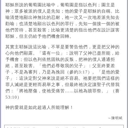
耶穌所說的葡萄園比喻中，葡萄園是指以色列；園主是
神；眾多被派的僕人是先知；他的愛子是耶穌的自稱。比
喻清楚地顯出神無比的忍耐，祂一次又一次地差派先知去
勸喻；也清楚地顯出以色列的罪行，先知一個接一個的被
他們苦待，甚至殺害；比喻更清楚的指出他們在設計謀害
耶穌，但主仍給予他們機會回轉。
其實主耶穌說這比喻，不單是要警告他們，更是把父神的
心向他們顯露。「還有一位」：說明了父神已盡所能，給
予機會；但以色列依然固執的反叛，把神的僕人通通拒
絕，甚至殺害。「他們必尊敬我的兒子」：父至終要差
子，不是為審判，乃是為挽回（參約3:17）。「是他的愛
子」：這決定對父神來說是絕不容易。祂要把我們這樣的
罪人滅絕是更輕而易舉之事，但最終祂決定讓聖子代替我
們：「將祂壓傷，使祂受痛苦……以祂為贖罪祭。」（賽
53:10）
神的愛就是如此超過人所能理解！
～陳明斌