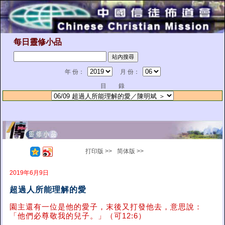
每日靈修小品
年 份：
月 份：
目 錄
打印版 >>
简体版 >>
2019年6月9日
超過人所能理解的愛
園主還有一位是他的愛子，末後又打發他去，意思說：
「他們必尊敬我的兒子。」（可12:6）