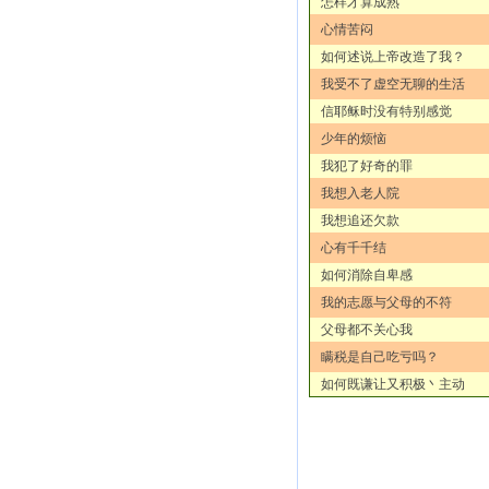
怎样才算成熟
心情苦闷
如何述说上帝改造了我？
我受不了虚空无聊的生活
信耶稣时没有特别感觉
少年的烦恼
我犯了好奇的罪
我想入老人院
我想追还欠款
心有千千结
如何消除自卑感
我的志愿与父母的不符
父母都不关心我
瞒税是自己吃亏吗？
如何既谦让又积极丶主动