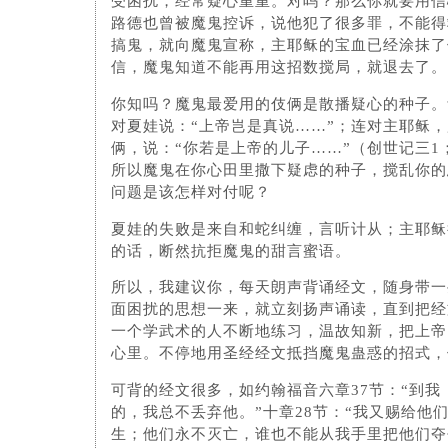
受困扰，经常疑心重重。对吗？那么你就要用信
路德也曾被魔鬼控诉，说他犯了很多罪，不能得
搞鬼，就向魔鬼宣称，主耶稣的宝血已经涂抹了
信，魔鬼知道不能再用这招数搅局，就退去了。
你知吗？魔鬼最爱用的伎俩是散播疑心的种子。
对夏娃说：“上帝岂是真说……”；连对主耶稣
俩，说：“你若是上帝的儿子……”（创世记三1；
所以魔鬼在你心田里撒下疑虑的种子，搅乱你的
问题是该怎样对付呢？
夏娃的失败是来自和蛇纠缠，言听计从；主耶稣
的话，断然抗拒魔鬼的甜言蜜语。
所以，我建议你，每天朗声背诵经文，随身带一
面困扰的思想一来，就立刻扬声诵读，直到把经
一个学武术的人不断地练习，温故知新，把上帝
心里。不停地用圣经经文抵挡魔鬼蛊惑的招式，
可背的经文很多，如约翰福音六章37节：“到我
的，我总不丢弃他。”十章28节：“我又赐给他
生；他们永不灭亡，谁也不能从我手里把他们夺