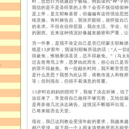
时，思想行为就越趋于极端。例如读到“神”字
我信的是不是圣经里的上帝？会否不慎信错假神
是上帝，是主耶稣基督，但偏偏有这些强迫思想
续灵修。有时祷告后，我张开眼睛，就怀疑自己
的名求。不但在信仰层面，我在生活、学业、社
的困扰。近来这种情况好像越发频密和严重，让
另一件事，是我不肯定自己是否已经蒙主耶稣拯
线是13岁那年，我读到耶稣所说的话：“人一切
得赦免，惟独亵渎圣灵，总不得赦免。”（马太福
过去曾辱骂上帝，恶梦由此而生，担心自己是否
忆
的罪不得赦免。有一段颇长时间，我不断苦苦思
是什么意思？我曾为此认罪，请教传道人和牧师
等；但到现在，仍得不着满意的答覆。
13岁时在妈妈的陪同下，我做了决志祈祷，信
迫症来了，常觉得自己做得不够完善，又怕信漏
是再多做几次决志祷​​告。这情况不断循环出现
己将来能否去天堂。
现在，我已达到教会受浸年龄的要求，我越来越
都已受浸，留下我一个人因未清楚救恩而不能受