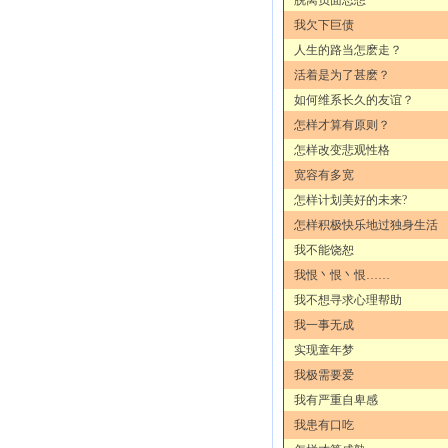
我欠下巨债
人生的路当怎麽走？
活着是为了甚麽？
如何维系长久的友谊？
怎样才算有原则？
怎样改变悲观性格
宽容有多宽
怎样计划美好的未来?
怎样积极快乐地过独身生活
我不能饶恕
我恨丶恨丶恨……
我不想寻求心理帮助
我一事无成
实现童年梦
我极需要爱
我有严重自卑感
我患有口吃