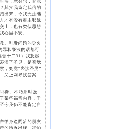
的时候，就会想，究竟
？其实我肯定我信的
跑出来，令我无法继
方才有没有奉主耶稣
交上，也有类似思想
我心里不安。
救。引发问题的导火
的罪和亵渎的话都可
音十二31）我想起
亵渎了圣灵，是否我
索，究竟“亵渎圣灵”
，又上网寻找答案
了耶稣。不巧那时强
了某些福音内容，于
，至今我仍不能肯定自
害怕身边同龄的朋友
浸的情况出现。我怕