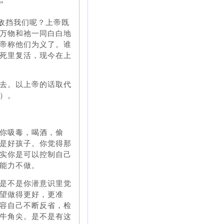
”
能敌挡我们呢？上帝既
万物和祂一同白白地
帝称他们为义了。谁
死里复活，现今在上
去。以上帝的话取代
）。
你吸毒，喝酒，偷
是好孩子。你觉得那
实你是可以控制自己
能力不做。
是不是你潜意识里觉
望做得更好，更准
容自己不断反省，检
牛角尖。是不是有这