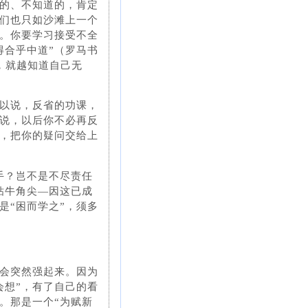
”的、不知道的，肯定
们也只如沙滩上一个
。你要学习接受不全
得合乎中道”（罗马书
，就越知道自己无
以说，反省的功课，
说，以后你不必再反
，把你的疑问交给上
手？岂不是不尽责任
钻牛角尖—因这已成
是“困而学之”，须多
会突然强起来。因为
会想”，有了自己的看
。那是一个“为赋新