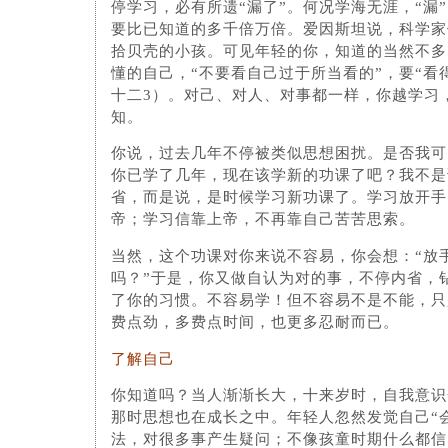
停学习，必有所遗“漏了”。何况学海无涯，“漏
要比已知道的多千倍万倍。爱因斯坦说，科学家
拾贝壳的小孩。可见年轻的你，知道的当然不多
懂的自己，“不要看自己过于所当看的”，要“看
十二3）。对己、对人、对事都一样，你越学习
知。
你说，过去几年不停被类似思想困扰。是否我可
你已学了几年，现在该学新的功课了吧？我不是
省，而是说，是时候学习新功课了。学习放开手
帝；学习信靠上帝，不再靠自己苦苦思索。
当然，这个功课对你来说不容易，你会想：“放
吗？”于是，你又做自认为对的事，不停内省，
了你的习惯。不容易学！但不容易不是不能，只
费点劲，多费点时间，也更多忍耐而已。
了解自己
你知道吗？当人渐渐长大，十来岁时，自我意识
那时思想也在成长之中。年轻人忽然发觉自己“
法，对很多事产生疑问；不像孩童时期什么都信