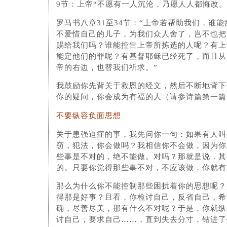
9节：上帝“不愿有一人沉沦，乃愿人人都悔改。
罗马书八章31至34节：“上帝若帮助​​我们，谁
不爱惜自己的儿子，为我们众人舍了，岂不也把
赐给我们吗？谁能控告上帝所拣选的人呢？有上
能定他们的罪呢？有基督耶稣已经死了，而且从
帝的右边，也替我们祈求。”
我鼓励你先背关于救恩的经文，然后不断地背下
你的疑问，你会成为有福的人（请参诗篇第一篇
不要纵容负面思想
关于患强迫症的事，我先问你一句：如果有人叫
窃，犯法，你会做吗？我相信你不会做，因为你
些事是不对的，绝不能做。对吗？那就是说，其
的。只要你觉得那些事不对，不应该做，你就有
那么为什么你不能控制那些困扰着你的思想呢？
得那是好事？且看，你检讨自己，反省自己，希
确，尽善尽美，那有什么不对呢？于是，你就纵
讨自己，要求自己……，直到失去分寸，钻进了