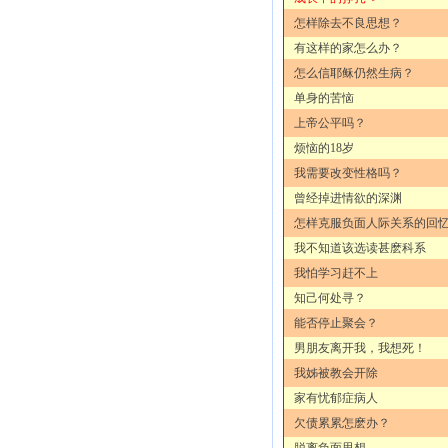
怎样除去不良思想？
有这样的家怎么办？
怎么信耶稣仍然生病？
单身的苦恼
上帝公平吗？
烦恼的18岁
我需要改变性格吗？
曾经掉进情欲的深渊
怎样克服负面人际关系的回
我不知道该选读甚麽科系
我怕学习赶不上
知己何处寻？
能否停止聚会？
男朋友离开我，我想死！
我姊被教会开除
家有忧郁症病人
欠债累累怎麽办？
脱离负面思想