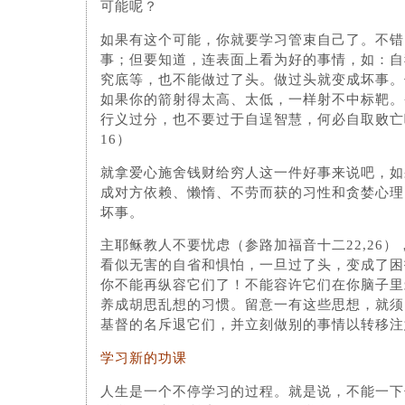
可能呢？
如果有这个可能，你就要学习管束自己了。不错
事；但要知道，连表面上看为好的事情，如：自
究底等，也不能做过了头。做过头就变成坏事。
如果你的箭射得太高、太低，一样射不中标靶。
行义过分，也不要过于自逞智慧，何必自取败亡
16）
就拿爱心施舍钱财给穷人这一件好事来说吧，如
成对方依赖、懒惰、不劳而获的习性和贪婪心理
坏事。
主耶稣教人不要忧虑（参路加福音十二22,26
看似无害的自省和惧怕，一旦过了头，变成了困
你不能再纵容它们了！不能容许它们在你脑子里
养成胡思乱想的习惯。留意一有这些思想，就须
基督的名斥退它们，并立刻做别的事情以转移注
学习新的功课
人生是一个不停学习的过程。就是说，不能一下