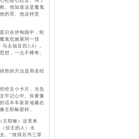
心把疑心赶走。马丁
救。他知道这是魔鬼
他的罪。他这样坚
昔日在伊甸园中，蛇
，魔鬼也施展同一伎
马太福音四3,6）。
思想，一点不稀奇。
得胜的方法是用圣经
些经文小卡片，当负
文牢记心中。你要像
的话丰丰富富地藏在
像主耶稣那样。
（主耶稣）这里来
们（信主的人）永
去。”彼得后书三章