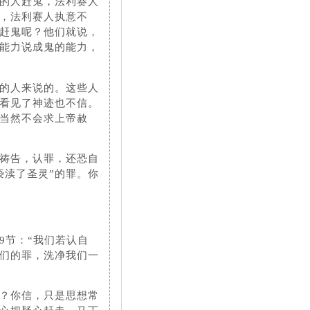
的人赶鬼，法利赛人
，法利赛人执意不
赶鬼呢？他们就说，
能力说成鬼的能力，
的人来说的。这些人
看见了神迹也不信。
当然不会求上帝赦
祷告，认罪，还恐自
亵渎了圣灵”的罪。你
9节：“我们若认自
们的罪，洗净我们一
？你信，只是思想常