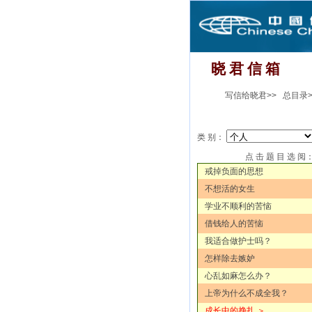
晓 君 信 箱
写信给晓君>>
总目录>
类 别：
点 击 题 目 选 阅
戒掉负面的思想
不想活的女生
学业不顺利的苦恼
借钱给人的苦恼
我适合做护士吗？
怎样除去嫉妒
心乱如麻怎么办？
上帝为什么不成全我？
成长中的挣扎 ＞