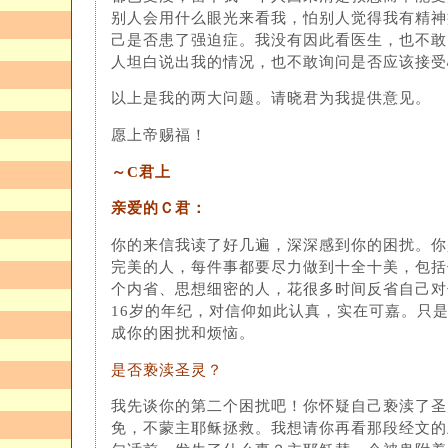
别人会用什么眼光来看我，怕别人觉得我有精神
己是否患了强迫症。我没有因此看医生，也不敢
人坦白说出我的情况，也不敢询问是否应该接受
以上是我的两大问题。请晓君为我提供意见。
愿上帝赐福！
～C君上
亲爱的Ｃ君：
你的来信我读了好几遍，深深感到你的困扰。你
完美的人，每件事都要尽力做到十全十美，包括
个内省、思想细密的人，花很多时间反省自己对
16岁的年纪，对信仰如此认真，实在可嘉。只
成你的困扰和烦恼。
是否亵渎圣灵？
我先谈你的第二个困扰吧！你怀疑自己亵渎了圣
免，不蒙主耶稣拯救。我想请你再看那段经文的