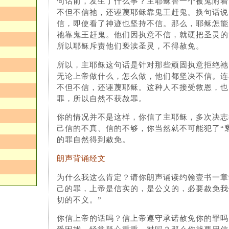
句话前，发生了什么事？主耶稣替一个被鬼附着
不但不信祂，还诬蔑耶稣靠鬼王赶鬼。换句话说
信，即使看了神迹也坚持不信。那么，耶稣怎能
祂靠鬼王赶鬼。他们因执意不信，就硬把圣灵的
所以耶稣斥责他们亵渎圣灵，不得赦免。
所以，主耶稣这句话是针对那些顽固执意拒绝祂
无论上帝做什么，怎么做，他们都坚决不信。连
不但不信，还诬蔑耶稣。这种人不接受救恩，也
罪，所以自然不获赦罪。
你的情况并不是这样，你信了主耶稣，多次决志
己信的不真、信的不够，你当然就不可能犯了“
的罪自然得到赦免。
朗声背诵经文
为什么我这么肯定？请你朗声诵读约翰壹书一章
己的罪，上帝是信实的，是公义的，必要赦免我
切的不义。”
你信上帝的话吗？信上帝遵守承诺赦免你的罪吗