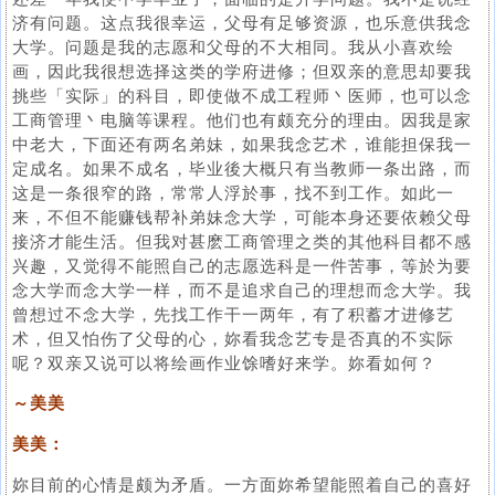
济有问题。这点我很幸运，父母有足够资源，也乐意供我念
大学。问题是我的志愿和父母的不大相同。我从小喜欢绘
画，因此我很想选择这类的学府进修；但双亲的意思却要我
挑些「实际」的科目，即使做不成工程师丶医师，也可以念
工商管理丶电脑等课程。他们也有颇充分的理由。因我是家
中老大，下面还有两名弟妹，如果我念艺术，谁能担保我一
定成名。如果不成名，毕业後大概只有当教师一条出路，而
这是一条很窄的路，常常人浮於事，找不到工作。如此一
来，不但不能赚钱帮补弟妹念大学，可能本身还要依赖父母
接济才能生活。但我对甚麽工商管理之类的其他科目都不感
兴趣，又觉得不能照自己的志愿选科是一件苦事，等於为要
念大学而念大学一样，而不是追求自己的理想而念大学。我
曾想过不念大学，先找工作干一两年，有了积蓄才进修艺
术，但又怕伤了父母的心，妳看我念艺专是否真的不实际
呢？双亲又说可以将绘画作业馀嗜好来学。妳看如何？
～美美
美美：
妳目前的心情是颇为矛盾。一方面妳希望能照着自己的喜好