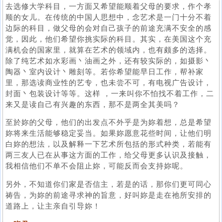
去选修大学科目，一方面又希望能顺着父母的要求，作个孝
顺的女儿。在传统的中国人思想中，念艺术是一门十分不着
边际的科目，做父母的会对自己孩子的前途充满不安全的感
觉，因此，他们希望你挑实际的科目。其实，在美国这个充
满机会的国家里，就算在艺术的领域内，也有颇多的选择。
除了纯艺术如水彩画丶油画之外，还有较实际的，如摄影丶
陶器丶室内设计丶雕刻等。若你希望能早日工作，帮补家
里，那选读商业性的艺专，也未尝不可，有电视广告设计，
封面丶包装设计等等。这样 ，一来叫你不怕找不着工作，二
来又是读自己有兴趣的东西，那不是两全其美吗？
至於妳的父母，他们的出发点不外乎是为妳着想，总是希望
妳将来生活能够稳定妥当。如果妳愿意花些时间，让他们明
白妳的想法，以及解释一下艺术所包括的形式种类，若能有
两三友人已在从事这方面的工作，给父母更多认识及接触，
我相信他们不单不会阻止妳，可能反而会支持妳呢。
另外，不知道你们家是否信主，若是的话，那你们更可同心
祷告，为妳的前途寻求神的旨意，好叫妳是走在祂所安排的
道路上，让主亲自引导妳！