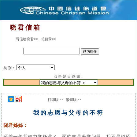
晓 君 信 箱
写信给晓君>>
总目录>>
类 别：
点 击 题 目 选 阅：
打印版>>
繁體版>>
我的志愿与父母的不符
晓君姊姊：
还差一年我便中学毕业了，面临的是升学问题。我不是说经