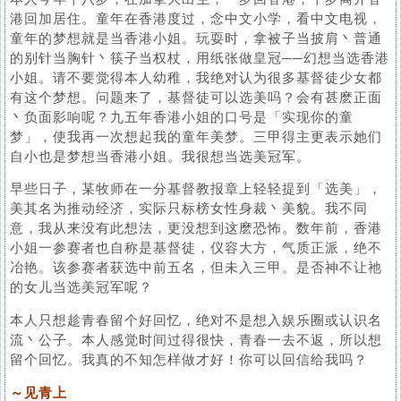
港回加居住。童年在香港度过，念中文小学，看中文电视，
童年的梦想就是当香港小姐。玩耍时，拿被子当披肩丶普通
的别针当胸针丶筷子当权杖，用纸张做皇冠──幻想当选香港
小姐。请不要觉得本人幼稚，我绝对认为很多基督徒少女都
有这个梦想。问题来了，基督徒可以选美吗？会有甚麽正面
丶负面影响呢？九五年香港小姐的口号是「实现你的童
梦」，使我再一次想起我的童年美梦。三甲得主更表示她们
自小也是梦想当香港小姐。我很想当选美冠军。
早些日子，某牧师在一分基督教报章上轻轻提到「选美」，
美其名为推动经济，实际只标榜女性身裁丶美貌。我不同
意，我从来没有此想法，更没想到这麽恐怖。数年前，香港
小姐一参赛者也自称是基督徒，仪容大方，气质正派，绝不
冶艳。该参赛者获选中前五名，但未入三甲。是否神不让祂
的女儿当选美冠军呢？
本人只想趁青春留个好回忆，绝对不是想入娱乐圈或认识名
流丶公子。本人感觉时间过得很快，青春一去不返，所以想
留个回忆。我真的不知怎样做才好！你可以回信给我吗？
～见青上