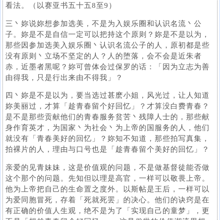
看法。（以赛亚书五十五8至9）
三丶妳说妳想参加选美，不是为入娱乐圈和认识名流丶公
子。妳是不是自信一定可以把持这个原则？妳是不是以为，
那些因参加选美入娱乐圈丶认识名流公子的人，原初都是些
没有原则丶立场不坚定的人？人的堕落，会不会是近朱者
赤，近墨者黑呢？妳可曾体会过保罗的话：「因为立志为善
由得我，只是行出来由不得我」？
四丶妳是不是以为，要当选过甚麽小姐，风光过，让人知道
妳美丽过，才算「趁青春留个好回忆」？才算没白费青春？
是不是那些贡献他们的青春服务贫苦丶残障人士的，那些献
身作育英才，为国家丶为社会丶为上帝的国服务的人，他们
就没有「青春美好的回忆」？妳知不知道，那些拍写真集，
拍裸片的人，理由与口号也是「趁青春留个美好的回忆」？
亲爱的见青妹妹，这是价值观的问题，不是做基督徒能否做
这个那个的问题。先知但以理是高官，一样可以敬畏上帝。
他为上帝把自己的生命置之度外。以斯帖是王后，一样可以
为爱同胞冒死，存着「死就死罢」的决心。他们的诀窍是在
有正确的价值人生观，绝不是为了「实现自己的童梦」，更