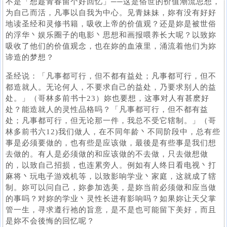
不是「想趁青春留个好回忆」──这是俗世的价值潮流思想，
为自己而活，凡事以自我为中心。见青妹妹，妳有没有好好
地读圣经和灵修书籍，吸收上帝的价值观？还是妳是被世俗
的浮华丶娱乐圈子的电影丶思想和画报喂养长大呢？以致妳
吸收了他们的价值观念，也在妳的血液里，涌流着他们为妳
谛造的梦想？
圣经说：「凡事都可行，但不都有益处；凡事都可行，但不
都造就人。无论何人，不要求自己的益处，乃要求别人的益
处。」（哥林多前书十23）妳也要想，这事对人有甚麽好
处？能造就人的灵性品格吗？「凡事都可行，但不都有益
处；凡事都可行，但无论那一件，我总不受它辖制。」（哥
林多前书六12)我们做人，在不同年龄丶不同阶段中，总有些
事是必须要做的，也有些是应该做，最後是有些事是我们想
去做的。有人是必须做的和应该做的不去做，只去做想做
的，以致自己招损，也连累旁人。例如有人终日看电视丶打
麻将丶玩电子游戏机等，以致影响学业丶家庭，这就成了辖
制。妳可以问自己，妳参加选美，是妳当前必须做和应当做
的事吗？对妳的学业丶灵性长进有影响吗？如果妳让天父掌
管一生，寻求遵行祂的旨意，是不是也可能留下美好，而且
是妳不会後悔的回忆呢？