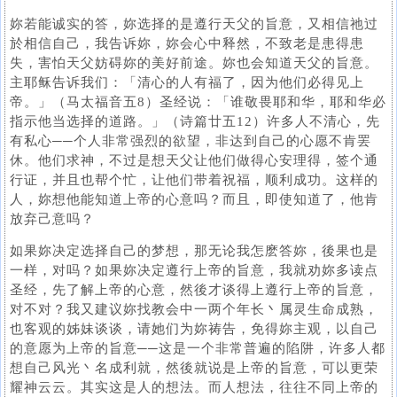
妳若能诚实的答，妳选择的是遵行天父的旨意，又相信祂过
於相信自己，我告诉妳，妳会心中释然，不致老是患得患
失，害怕天父妨碍妳的美好前途。妳也会知道天父的旨意。
主耶稣告诉我们：「清心的人有福了，因为他们必得见上
帝。」（马太福音五8）圣经说：「谁敬畏耶和华，耶和华必
指示他当选择的道路。」（诗篇廿五12）许多人不清心，先
有私心──个人非常强烈的欲望，非达到自己的心愿不肯罢
休。他们求神，不过是想天父让他们做得心安理得，签个通
行证，并且也帮个忙，让他们带着祝福，顺利成功。这样的
人，妳想他能知道上帝的心意吗？而且，即使知道了，他肯
放弃己意吗？
如果妳决定选择自己的梦想，那无论我怎麽答妳，後果也是
一样，对吗？如果妳决定遵行上帝的旨意，我就劝妳多读点
圣经，先了解上帝的心意，然後才谈得上遵行上帝的旨意，
对不对？我又建议妳找教会中一两个年长丶属灵生命成熟，
也客观的姊妹谈谈，请她们为妳祷告，免得妳主观，以自己
的意愿为上帝的旨意──这是一个非常普遍的陷阱，许多人都
想自己风光丶名成利就，然後就说是上帝的旨意，可以更荣
耀神云云。其实这是人的想法。而人想法，往往不同上帝的