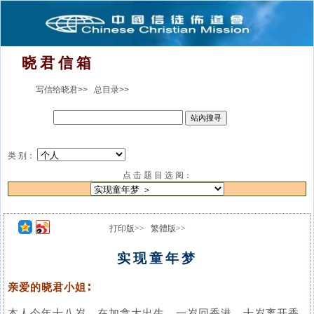
晓 君 信 箱
写信给晓君>>
总目录>>
类 别：
点 击 题 目 选 阅：
打印版>>
繁體版>>
实现童年梦
亲爱的晓君小姐∶
本人今年十八岁，在加拿大出生，一岁回香港，十岁离开香