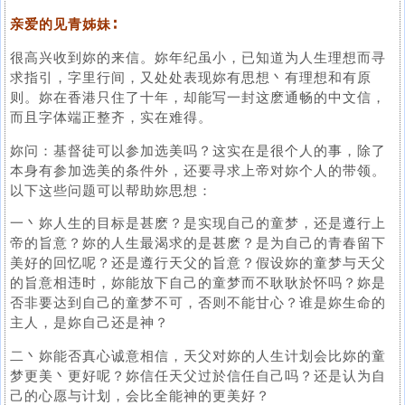
亲爱的见青姊妹∶
很高兴收到妳的来信。妳年纪虽小，已知道为人生理想而寻
求指引，字里行间，又处处表现妳有思想丶有理想和有原
则。妳在香港只住了十年，却能写一封这麽通畅的中文信，
而且字体端正整齐，实在难得。
妳问：基督徒可以参加选美吗？这实在是很个人的事，除了
本身有参加选美的条件外，还要寻求上帝对妳个人的带领。
以下这些问题可以帮助妳思想：
一丶妳人生的目标是甚麽？是实现自己的童梦，还是遵行上
帝的旨意？妳的人生最渴求的是甚麽？是为自己的青春留下
美好的回忆呢？还是遵行天父的旨意？假设妳的童梦与天父
的旨意相违时，妳能放下自己的童梦而不耿耿於怀吗？妳是
否非要达到自己的童梦不可，否则不能甘心？谁是妳生命的
主人，是妳自己还是神？
二丶妳能否真心诚意相信，天父对妳的人生计划会比妳的童
梦更美丶更好呢？妳信任天父过於信任自己吗？还是认为自
己的心愿与计划，会比全能神的更美好？