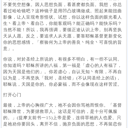
不要凭空想像。因人思想负面，看甚麽都负面。我想，你总
看过哈哈镜吧？这种镜子是用凹凸玻璃做成。照起来能扭曲
影像，让人呈现奇形怪状。试想，你以这样负面的眼光看人
生丶看上帝丶看自己，你能客观吗？能正确吗？能快乐吗？
当然不能！所以，我再强调，要循正途认识上帝。别再坚执
天从人愿。反之，要追求人从天愿，要靠耶稣基督更新变化
你的思想感情，「察验何为上帝的善良丶纯全丶可喜悦的旨
意」。
你说，对於圣经上所说的，有很多不明白，有一些不认同。
你知道吗？耶稣所讲的八福，第一福是「虚心的人有福了，
因为天国是他们的」。你若虚心，自认无知丶有限，不再自
以为是，不再坚执「我对，圣经错」(不认同圣经上的话)，
耶稣说，天国是你的。你必蒙福，而不会像现在这样苦涩。
打开心门
最後，上帝的心胸很广大，祂不会因你骂祂而恨你。「基督
耶稣降世，为要拯救罪人。这话是可信的，是十分可佩服
的。」(提摩太前书一15)上帝是爱，连得罪祂的人也爱。只
是祂劝你要回头，离开不信，抛弃负面的思想，不再留恋你