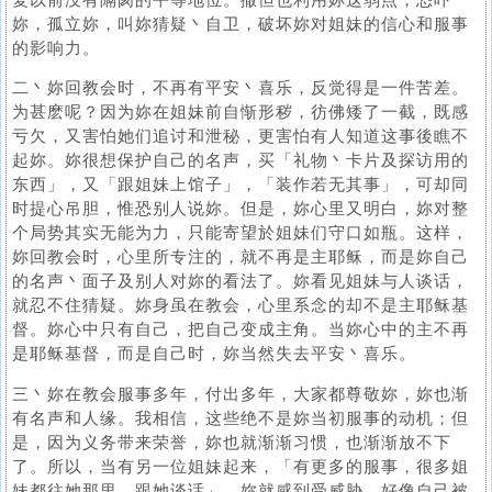
妳，孤立妳，叫妳猜疑丶自卫，破坏妳对姐妹的信心和服事
的影响力。
二丶妳回教会时，不再有平安丶喜乐，反觉得是一件苦差。
为甚麽呢？因为妳在姐妹前自惭形秽，彷佛矮了一截，既感
亏欠，又害怕她们追讨和泄秘，更害怕有人知道这事後瞧不
起妳。妳很想保护自己的名声，买「礼物丶卡片及探访用的
东西」，又「跟姐妹上馆子」，「装作若无其事」，可却同
时提心吊胆，惟恐别人说妳。但是，妳心里又明白，妳对整
个局势其实无能为力，只能寄望於姐妹们守口如瓶。这样，
妳回教会时，心里所专注的，就不再是主耶稣，而是妳自己
的名声丶面子及别人对妳的看法了。妳看见姐妹与人谈话，
就忍不住猜疑。妳身虽在教会，心里系念的却不是主耶稣基
督。妳心中只有自己，把自己变成主角。当妳心中的主不再
是耶稣基督，而是自己时，妳当然失去平安丶喜乐。
三丶妳在教会服事多年，付出多年，大家都尊敬妳，妳也渐
有名声和人缘。我相信，这些绝不是妳当初服事的动机；但
是，因为义务带来荣誉，妳也就渐渐习惯，也渐渐放不下
了。所以，当有另一位姐妹起来，「有更多的服事，很多姐
妹都往她那里，跟她谈话」，妳就感到受威胁，好像自己被