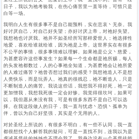
日子，我以为祂考验我，在伤心痛苦里一直等待，可惜只是
白等一场。
我明白人生有很多事不是自己能预料，实在悲哀丶无奈。我
好讨厌自己，对自己好失望；亦好讨厌上帝，对祂好失望。
我想祂也讨厌我。祂并不如圣经所写那样爱世人；祂选择性
地爱，喜欢给谁就给谁，因为祂是上帝。这世界实在有很多
不公平的事情，很多事情难以理解。如果祂是公义丶慈爱，
为甚麽容许这些事发生？如果每一个生命都是祂所赐，每人
的头发祂都数过，人的心事祂全知道，为甚麽祂会让祂所爱
的人难过痛苦？祂曾否想过我们的感受？我想祂造人不是想
人类快乐，而是玩弄人。祂真的很残忍，祂不断造人，只是
不断制造人的痛苦。我说这些话，我想我不得好死，祂一定
更加憎我，我想我死後一定会好惨。我觉得很坎坷，如果可
以，我但愿从来没有我，可是有很多东西不是自己可以选
择。在我这段做人的日子，我一直与忧虑丶恐惧丶孤单为
伴，曾以为自己好坚强，其实是个无用的人。
对於圣经上所说的，有很多不明白，有一些不认同，我一直
都很想找个人解答我的疑问，可是一直找不到，连我以为是
虔诚基督徒的姊姊也不理会我了。我身边没有一个基督徒能