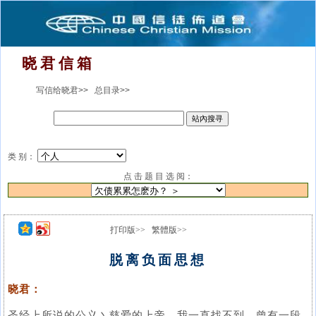
晓 君 信 箱
写信给晓君>>
总目录>>
类 别：
点 击 题 目 选 阅：
打印版>>
繁體版>>
脱离负面思想
晓君：
圣经上所说的公义丶慈爱的上帝，我一直找不到。曾有一段