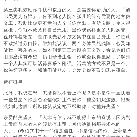
第三类我鼓励你寻找和接近的人，是需要你帮助的人。「施
比受更为有福」，何不到老人院丶孤儿院等有需要的地方做
义工，帮助比你更不幸的人？当你付出，有所贡献，使人得
益後，你就不致觉得自己无用。当你观察得更多人间疾苦，
视野得着拓宽，也许眼光就不致太集中在自己身上，你也就
不致於过分自怜。假如能认识一两个身体虽然残障，心灵却
健壮丶喜乐的人，如本刊第五三六期的王文政，看见他们仍
旧那麽满有希望，仍旧珍惜生命，你就会很得激励，了解到
一个人其实可以活得喜乐丶刚强。活着的方式不只是一个。
你关怀更多人，和他们做朋友，会发觉你不致如现在孤单。
爱在哪里
此外，我仍在想，怎麽你找不着上帝呢？是不是你一直执着
一些甚麽？你是否坚信假如上帝爱你，祂必如此这般。祂既
没如此这般，所以你就认定祂不帮助你，对祂好失望？
亲爱的失望人，「人非有信，就不能得上帝的喜悦；因为到
上帝面前来的人必须信有上帝，且信祂赏赐那寻求祂的
人。」(希伯来书十一6)信是信任，不是信祂依你。上帝是天