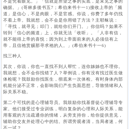
不是凭着眼见。」「信就是所望之事的实底，是未见之事的
确据。」(哥林多後书五7；希伯来书十一1)接收上帝的「频
道」是信心，不是肉眼，不是官感。你说，你费了多年仍找
不着上帝。我就想，会不会是你用错了方法？主耶稣说：
「寻找，就寻见；叩门，就给你们开门。」你信吗？如果不
转到「信心的频道」上，你就无法「收听」。「人非有信，
就不能得上帝的喜悦；因为到上帝面前来的人必须信有上
帝，且信祂赏赐那寻求祂的人。」(希伯来书十一6)
找三种人
其次，你说，你也一直找不到人帮忙，连你姊姊也不理你。
我就想，会不会你找错了人？举例说，你有没有找过医生做
体检呢？我鼓励你找医生，彻底来一次体检。有时身体内部
机能分泌不正常，会影响我们产生负面思想，导致情绪和人
际关系不稳。
第二个可找的是心理辅导员。我鼓励你找基督徒心理辅导专
家。他们接受过专业训练，明白复杂的心理和人际关系，能
用客观的方法疏通你的情绪，从旁支持你，给你提供意见，
辅助你交友并处理心中的结。所谓旁观者清，当局者迷，何
不一试？