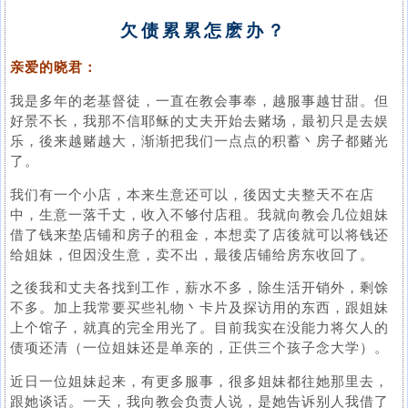
欠债累累怎麽办？
亲爱的晓君：
我是多年的老基督徒，一直在教会事奉，越服事越甘甜。但
好景不长，我那不信耶稣的丈夫开始去赌场，最初只是去娱
乐，後来越赌越大，渐渐把我们一点点的积蓄丶房子都赌光
了。
我们有一个小店，本来生意还可以，後因丈夫整天不在店
中，生意一落千丈，收入不够付店租。我就向教会几位姐妹
借了钱来垫店铺和房子的租金，本想卖了店後就可以将钱还
给姐妹，但因没生意，卖不出，最後店铺给房东收回了。
之後我和丈夫各找到工作，薪水不多，除生活开销外，剩馀
不多。加上我常要买些礼物丶卡片及探访用的东西，跟姐妹
上个馆子，就真的完全用光了。目前我实在没能力将欠人的
债项还清（一位姐妹还是单亲的，正供三个孩子念大学）。
近日一位姐妹起来，有更多服事，很多姐妹都往她那里去，
跟她谈话。一天，我向教会负责人说，是她告诉别人我借了