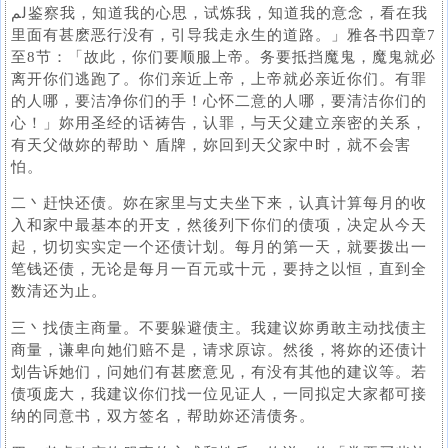
لم鉴察我，知道我的心思，试炼我，知道我的意念，看在我
里面有甚麽恶行没有，引导我走永生的道路。」雅各书四章7
至8节：「故此，你们要顺服上帝。务要抵挡魔鬼，魔鬼就必
离开你们逃跑了。你们亲近上帝，上帝就必亲近你们。有罪
的人哪，要洁净你们的手！心怀二意的人哪，要清洁你们的
心！」妳用圣经的话祷告，认罪，与天父建立亲密的关系，
有天父做妳的帮助丶盾牌，妳回到天父家中时，就不会害
怕。
二丶赶快还债。妳在家里与丈夫坐下来，认真计算每月的收
入和家中最基本的开支，然後列下你们的债项，决定从今天
起，切切实实定一个还债计划。每月的第一天，就要拨出一
笔钱还债，无论是每月一百元或十元，要持之以恒，直到全
数清还为止。
三丶找债主商量。不要躲避债主。我建议妳勇敢主动找债主
商量，谦卑向她们赔不是，请求原谅。然後，将妳的还债计
划告诉她们，问她们有甚麽意见，有没有其他的建议等。若
债项庞大，我建议你们找一位见证人，一同拟定大家都可接
纳的同意书，双方签名，帮助妳还清债务。