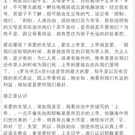
父，祂爱我们如子女。父母爱子女，自然勉强子女求学丶学
好，不可整天嬉戏丶孵在电视前或沉迷电脑游戏丶结交损友
等。若孩子不了解，很可能会生父母的气，说父母「辖制」
他们，「剥削」人身自由，或给他们压力等等。那你说明智
的父母是否应放任他们？若不放任，是否就是不爱他们？当
然不是。因父母看得远，就有责任为孩子长远的好处着想。
爱在哪里？亲爱的失望人，爱在上帝里。上帝就是爱。「因
我们还软弱的时候，基督就按所定的日期为罪人死。为义人
死，是少有的；为仁人死，或者有敢作的。惟有基督在我们
还作罪人的时候为我们死，上帝的爱就在此向我们显明
了。」(罗马书五6至8)这是世间最大的爱，却不是以百依百
顺的形式表达。因上帝看得远，祂全知，祂看到我们长远的
利益，祂知道甚麽对我们最好。
循正途认识
亲爱的失望人，请恕我直言，我看你信中所描写的「上
帝」，一点不像先知和耶稣基督所启示的上帝。你脑海中所
幻想出来的「上帝」倒真有点像大浑蛋，难怪你讨厌「它」
和对「它」失望。所以，我鼓励你，假使你想认识真上帝，
应该去教会，参加查经班，上主日学，虚心认识耶稣基督。