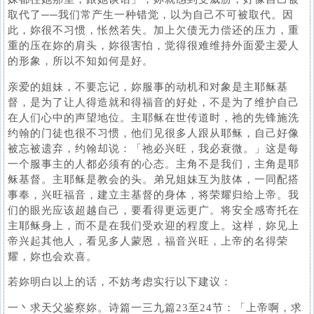
取代了──我们常产生一种错觉，以为自己不可被取代。因
此，妳很不习惯，怅然若失。加上欠债无力偿还的压力，重
重的压在妳的肩头，妳很害怕，觉得很难维持外面爱主爱人
的形象，所以不知如何是好。
亲爱的姐妹，不要忘记，妳服事的动机和对象是主耶稣基
督，是为了让人得造就和得福音的好处，不是为了维护自己
在人们心中的声望地位。主耶稣在世传道时，祂的先锋施洗
约翰的门徒也很不习惯，他们见很多人跟从耶稣，自己好像
被忘被遗弃，约翰却说：「祂必兴旺，我必衰微。」这是每
一个服事主的人都必须有的心态。主角不是我们，主角是耶
稣基督。主耶稣是教会的头。弟兄姐妹互为肢体，一同配搭
事奉，兴旺福音，建立主基督的身体，将荣耀归给上帝。我
们的眼光应该超越自己，要看得更远更广。将安全感寄托在
主耶稣身上，而不是在我们受欢迎的程度上。这样，妳见上
帝兴起其他人，看见多人蒙恩，福音兴旺，上帝的名得荣
耀，妳也会欢喜。
若妳明白以上的话，不妨考虑实行以下建议：
一丶求天父鉴察妳。诗篇一三九篇23至24节：「上帝啊，求