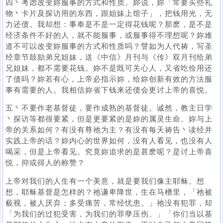
四丶考虑改变妳服事的方式和性质。妳说，妳「常要买些礼
物丶卡片及探访用的东西，跟姐妹上馆子」，把钱用光，无
力还债。我却想：事奉是不是一定得花钱呢？那麽，是不是
经济条件不好的人，就不能服事，或服事得不理想呢？妳难
道不可以改变妳服事的方式和性质吗？譬如为人代祷，写圣
经章节鼓励弟兄姐妹，送《中信》月刊与《传》双月刊给弟
兄姐妹，都不需要花钱。妳不是既可关心人，又省吃俭用还
了债吗？妳若有心，上帝必指示妳，给妳创新有效的方法服
事有需要的人。我相信妳省下钱来还债会更讨上帝的喜悦。
五丶不要作老基督徒，要作成熟的基督徒。诚然，教主日学
丶探访等都很要紧，但是更要紧的是妳的属灵生命。妳与上
帝的关系如何？有没有尊祂为主？有没有每天祷告丶读经并
实践上帝的话？妳内心的世界如何，没有人看见，也没有人
喝采，但是上帝看见。究竟妳追求的是甚麽呢？是讨上帝喜
悦，抑或得人的称赞？
上帝对我们的人生有一个美意，就是要我们像主耶稣。想
想，耶稣基督是怎样的？祂谦卑降世，生在马槽里，「祂被
藐视，被人厌弃；多受痛苦，常经忧患。」祂没有犯罪，却
「为我们的过犯受害，为我们的罪孽压伤。」「你们当以基