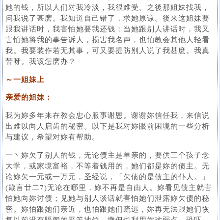
她的钱，所以人们对我冷淡，我很难受。之後那姐妹找我，
问我说了甚麽。我知道自己错了，求她原谅。後来这姐妹要
跟我讲话时，我害怕她要我还钱；当她跟别人讲话时，我又
害怕她将我的事告诉人，损害我名声，也怕教会其他人轻看
我。我要装作若无其事，可又要提防别人说了我甚麽。我真
苦呀。我该怎麽办？
～一姐妹上
亲爱的姐妹：
我为妳多年来在教会忠心服事谢恩。谢谢妳信任我，来信说
出难以向人启齿的秘密。以下是我对妳眼前困境的一些分析
与建议，希望对妳有帮助。
一丶妳欠了别人的钱，无论债主是单亲的，要供三个孩子念
大学，或家境富裕，不等着钱用的，她们都是妳的债主。无
论妳欠一元或一万元，圣经说，「欠债的是债主的仆人。」
(箴言廿二7)无论在哪里，妳不再是自由人。妳看见债主就害
怕她向妳讨债；见她与别人谈话就害怕她们泄露妳欠债的秘
密。妳怕跟她们亲近，也怕跟她们疏远，妳再无法跟她们恢
复以前没有隔阂的平等地位。撒但也利用妳这弱点，恐吓