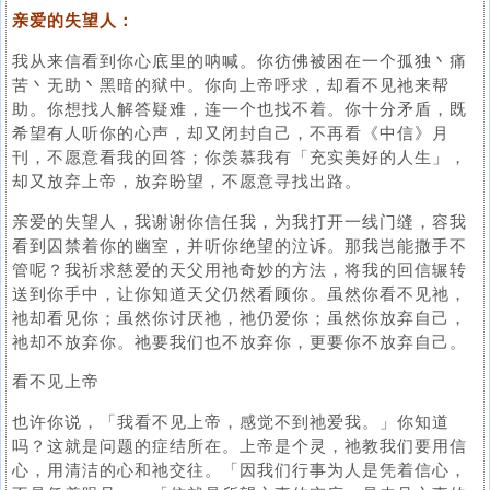
亲爱的失望人：
我从来信看到你心底里的呐喊。你彷佛被困在一个孤独丶痛
苦丶无助丶黑暗的狱中。你向上帝呼求，却看不见祂来帮
助。你想找人解答疑难，连一个也找不着。你十分矛盾，既
希望有人听你的心声，却又闭封自己，不再看《中信》月
刊，不愿意看我的回答；你羡慕我有「充实美好的人生」，
却又放弃上帝，放弃盼望，不愿意寻找出路。
亲爱的失望人，我谢谢你信任我，为我打开一线门缝，容我
看到囚禁着你的幽室，并听你绝望的泣诉。那我岂能撒手不
管呢？我祈求慈爱的天父用祂奇妙的方法，将我的回信辗转
送到你手中，让你知道天父仍然看顾你。虽然你看不见祂，
祂却看见你；虽然你讨厌祂，祂仍爱你；虽然你放弃自己，
祂却不放弃你。祂要我们也不放弃你，更要你不放弃自己。
看不见上帝
也许你说，「我看不见上帝，感觉不到祂爱我。」你知道
吗？这就是问题的症结所在。上帝是个灵，祂教我们要用信
心，用清洁的心和祂交往。「因我们行事为人是凭着信心，