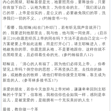
内心的黑狱。耶稣基督是光，祂要照亮你，要释放你，只要
你肯放下自己，认祂为救主，为你生命的主。「我们若认自
己的罪，上帝是信实的，是公义的，必要赦免我们的罪，洗
净我们一切的不义。」(约翰壹书一9)
「看哪，我(耶稣)站在门外叩门，若有听见我声音就开门
的，我要进到他那里去，我与他，他与我一同坐席。」(启示
录三20)你愿意经历上帝的同在吗？方法不是由自己定出一个
方案硬要上帝如此这般，而是打开心门，请主耶稣进入，求
祂赦免你的罪。你愿意跟从祂，不是要祂跟你。这样你就不
在黑暗里走，且必得着生命的光。(参约翰福音八12)
耶稣说，「清心的人有福了，因为他们必得见上帝。」你希
望见上帝吗？倒空你的思想，不再坚执己意。去找你的姊
姊，或她教会的牧师，请他们帮助你接受主耶稣，靠主成为
新造的人。(参哥林多後书五17)
亲爱的朋友，若你今天放弃与上帝对峙，谦谦卑卑回到主耶
稣的十字架下，信靠祂，我相信你也会如我一样，感到是幸
运儿，是被宠爱的，是能拥有一个充实美好的人生！
最後，教你做一个革