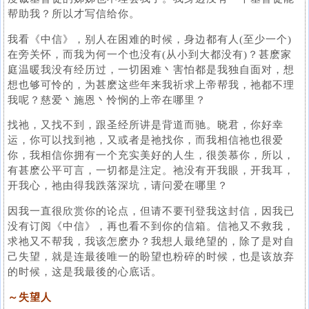
帮助我？所以才写信给你。
我看《中信》，别人在困难的时候，身边都有人(至少一个)
在旁关怀，而我为何一个也没有(从小到大都没有)？甚麽家
庭温暖我没有经历过，一切困难丶害怕都是我独自面对，想
想也够可怜的，为甚麽这些年来我祈求上帝帮我，祂都不理
我呢？慈爱丶施恩丶怜悯的上帝在哪里？
找祂，又找不到，跟圣经所讲是背道而驰。晓君，你好幸
运，你可以找到祂，又或者是祂找你，而我相信祂也很爱
你，我相信你拥有一个充实美好的人生，很羡慕你，所以，
有甚麽公平可言，一切都是注定。祂没有开我眼，开我耳，
开我心，祂由得我跌落深坑，请问爱在哪里？
因我一直很欣赏你的论点，但请不要刊登我这封信，因我已
没有订阅《中信》，再也看不到你的信箱。信祂又不救我，
求祂又不帮我，我该怎麽办？我想人最绝望的，除了是对自
己失望，就是连最後唯一的盼望也粉碎的时候，也是该放弃
的时候，这是我最後的心底话。
～失望人