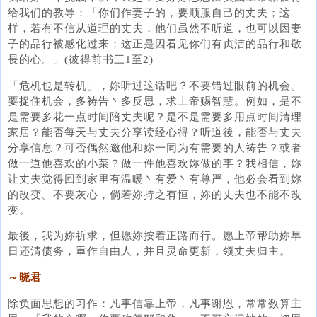
给我们的教导：「你们作妻子的，要顺服自己的丈夫；这
样，若有不信从道理的丈夫，他们虽然不听道，也可以因妻
子的品行被感化过来；这正是因看见你们有贞洁的品行和敬
畏的心。」(彼得前书三1至2)
「危机也是转机」，妳听过这话吧？不要错过眼前的机会。
要捉住机会，多祷告丶多反思，求上帝赐智慧。例如，是不
是需要多花一点时间陪丈夫呢？是不是需要多用点时间清理
家居？能否每天与丈夫分享读经心得？听道後，能否与丈夫
分享信息？可否偶然邀他和妳一同为有需要的人祷告？或者
做一道他喜欢的小菜？做一件他喜欢妳做的事？我相信，妳
让丈夫觉得回到家里有温暖丶有爱丶有尊严，他必会看到妳
的改变。不要灰心，倘若妳持之有恒，妳的丈夫也不能不改
变。
最後，我为妳祈求，但愿妳按着正路而行。愿上帝帮助妳早
日还清债务，重作自由人，并且灵命更新，领丈夫归主。
～晓君
除负面思想的习作：凡事信靠上帝，凡事谢恩，常常数算主