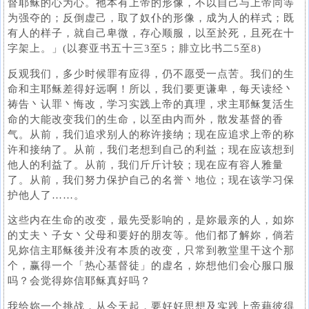
督耶稣的心为心。祂本有上帝的形像，不以自己与上帝同等
为强夺的；反倒虚己，取了奴仆的形像，成为人的样式；既
有人的样子，就自己卑微，存心顺服，以至於死，且死在十
字架上。」(以赛亚书五十三3至5；腓立比书二5至8)
反观我们，多少时候罪有应得，仍不愿受一点苦。我们的生
命和主耶稣差得好远啊！所以，我们要更谦卑，每天读经丶
祷告丶认罪丶悔改，学习实践上帝的真理，求主耶稣复活生
命的大能改变我们的生命，以至由内而外，散发基督的香
气。从前，我们追求别人的称许接纳；现在应追求上帝的称
许和接纳了。从前，我们老想到自己的利益；现在应该想到
他人的利益了。从前，我们斤斤计较；现在应有容人雅量
了。从前，我们努力保护自己的名誉丶地位；现在该学习保
护他人了……。
这些内在生命的改变，最先受影响的，是妳最亲的人，如妳
的丈夫丶子女丶父母和要好的朋友等。他们都了解妳，倘若
见妳信主耶稣後并没有本质的改变，只常到教堂里干这个那
个，赢得一个「热心基督徒」的虚名，妳想他们会心服口服
吗？会觉得妳信耶稣真好吗？
我给妳一个挑战，从今天起，要好好思想及实践上帝藉彼得