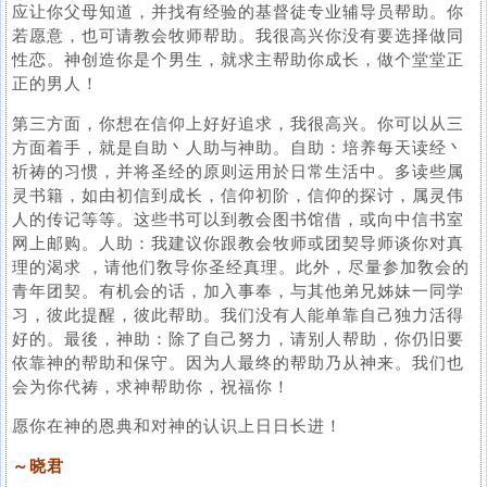
应让你父母知道，并找有经验的基督徒专业辅导员帮助。你
若愿意，也可请教会牧师帮助。我很高兴你没有要选择做同
性恋。神创造你是个男生，就求主帮助你成长，做个堂堂正
正的男人！
第三方面，你想在信仰上好好追求，我很高兴。你可以从三
方面着手，就是自助丶人助与神助。自助：培养每天读经丶
祈祷的习惯，并将圣经的原则运用於日常生活中。多读些属
灵书籍，如由初信到成长，信仰初阶，信仰的探讨，属灵伟
人的传记等等。这些书可以到教会图书馆借，或向中信书室
网上邮购。人助：我建议你跟教会牧师或团契导师谈你对真
理的渴求 ，请他们敎导你圣经真理。此外，尽量参加敎会的
青年团契。有机会的话，加入事奉，与其他弟兄姊妹一同学
习，彼此提醒，彼此帮助。我们没有人能单靠自己独力活得
好的。最後，神助：除了自己努力，请别人帮助，你仍旧要
依靠神的帮助和保守。因为人最终的帮助乃从神来。我们也
会为你代祷，求神帮助你，祝福你！
愿你在神的恩典和对神的认识上日日长进！
～晓君