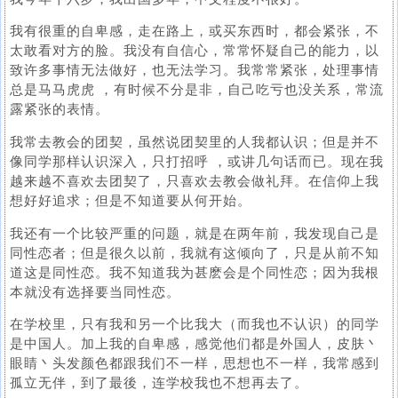
我有很重的自卑感，走在路上，或买东西时，都会紧张，不
太敢看对方的脸。我没有自信心，常常怀疑自己的能力，以
致许多事情无法做好，也无法学习。我常常紧张，处理事情
总是马马虎虎 ，有时候不分是非，自己吃亏也没关系，常流
露紧张的表情。
我常去教会的团契，虽然说团契里的人我都认识；但是并不
像同学那样认识深入，只打招呼 ，或讲几句话而已。现在我
越来越不喜欢去团契了，只喜欢去教会做礼拜。在信仰上我
想好好追求；但是不知道要从何开始。
我还有一个比较严重的问题，就是在两年前，我发现自己是
同性恋者；但是很久以前，我就有这倾向了，只是从前不知
道这是同性恋。我不知道我为甚麽会是个同性恋；因为我根
本就没有选择要当同性恋。
在学校里，只有我和另一个比我大（而我也不认识）的同学
是中国人。加上我的自卑感，感觉他们都是外国人，皮肤丶
眼睛丶头发颜色都跟我们不一样，思想也不一样，我常感到
孤立无伴，到了最後，连学校我也不想再去了。