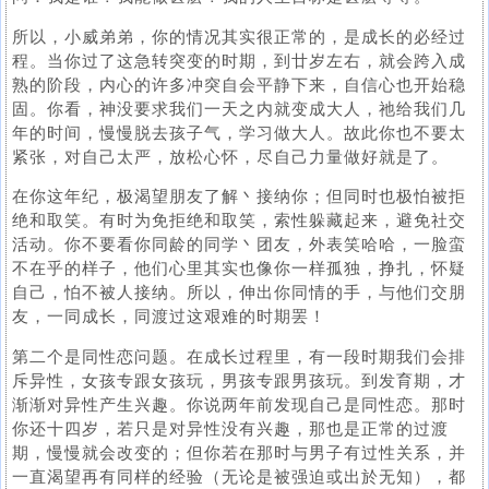
所以，小威弟弟，你的情况其实很正常的，是成长的必经过
程。当你过了这急转突变的时期，到廿岁左右，就会跨入成
熟的阶段，内心的许多冲突自会平静下来，自信心也开始稳
固。你看，神没要求我们一天之内就变成大人，祂给我们几
年的时间，慢慢脱去孩子气，学习做大人。故此你也不要太
紧张，对自己太严，放松心怀，尽自己力量做好就是了。
在你这年纪，极渴望朋友了解丶接纳你；但同时也极怕被拒
绝和取笑。有时为免拒绝和取笑，索性躲藏起来，避免社交
活动。你不要看你同龄的同学丶团友，外表笑哈哈，一脸蛮
不在乎的样子，他们心里其实也像你一样孤独，挣扎，怀疑
自己，怕不被人接纳。所以，伸出你同情的手，与他们交朋
友，一同成长，同渡过这艰难的时期罢！
第二个是同性恋问题。在成长过程里，有一段时期我们会排
斥异性，女孩专跟女孩玩，男孩专跟男孩玩。到发育期，才
渐渐对异性产生兴趣。你说两年前发现自己是同性恋。那时
你还十四岁，若只是对异性没有兴趣，那也是正常的过渡
期，慢慢就会改变的；但你若在那时与男子有过性关系，并
一直渴望再有同样的经验（无论是被强迫或出於无知），都