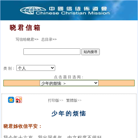
晓 君 信 箱
写信给晓君>>
总目录>>
类 别：
点 击 题 目 选 阅：
打印版>>
繁體版>>
少年的烦恼
晓君姊收信平安：
我今年十六岁，我出国多年，中文程度不很好。