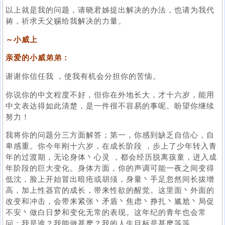
以上就是我的问题，请晓君姊提出解决的办法，也请为我代
祷，祈求天父赐给我解决的力量。
～小威上
亲爱的小威弟弟：
谢谢你信任我 ，使我有机会分担你的苦恼。
你说你的中文程度不好，但你在外地长大，才十六岁，能用
中文表达得如此清楚，是一件很不容易的事呢。盼望你继续
努力！
我将你的问题分三方面解答；第一，你感到缺乏自信心，自
卑感重。你今年刚十六岁，在成长阶段 ，步上了少年转入青
年的过渡期，无论身体丶心灵 ，都会经历脱离孩童，进入成
年阶段的巨大变化。身体方面，你的声调可能一夜之间变得
低沈，脸上开始冒出暗疮或胡须，身量丶手足忽然间长拔增
高，加上性器官的成长，带来性欲的醒觉。这里面丶外面的
改变和冲击，会带来紧张丶矛盾丶焦虑丶挣扎丶尴尬丶局促
不安丶做白日梦和变化无常的表现。这年纪的青年也会常
问：我是谁？我能做甚麽？我的人生目标是甚麽等等。