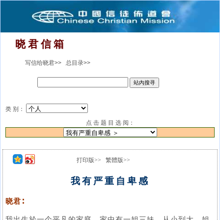
晓 君 信 箱
写信给晓君>>
总目录>>
类 别：
点 击 题 目 选 阅：
打印版>>
繁體版>>
我有严重自卑感
晓君∶
我出生於一个平凡的家庭，家中有一姐三妹，从小到大，姐