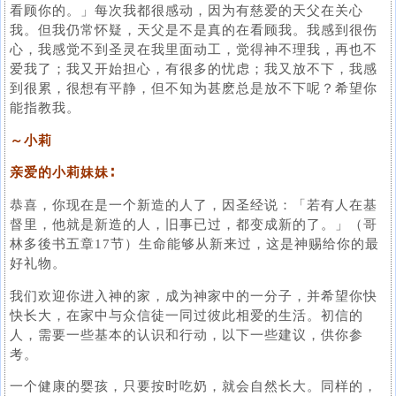
看顾你的。」每次我都很感动，因为有慈爱的天父在关心
我。但我仍常怀疑，天父是不是真的在看顾我。我感到很伤
心，我感觉不到圣灵在我里面动工，觉得神不理我，再也不
爱我了；我又开始担心，有很多的忧虑；我又放不下，我感
到很累，很想有平静，但不知为甚麽总是放不下呢？希望你
能指教我。
～小莉
亲爱的小莉妹妹∶
恭喜，你现在是一个新造的人了，因圣经说：「若有人在基
督里，他就是新造的人，旧事已过，都变成新的了。」（哥
林多後书五章17节）生命能够从新来过，这是神赐给你的最
好礼物。
我们欢迎你进入神的家，成为神家中的一分子，并希望你快
快长大，在家中与众信徒一同过彼此相爱的生活。初信的
人，需要一些基本的认识和行动，以下一些建议，供你参
考。
一个健康的婴孩，只要按时吃奶，就会自然长大。同样的，