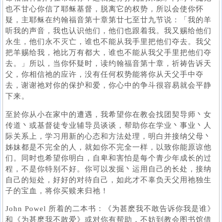
也不甘心你信了耶稣基督，脱离它的权势，所以会使你怀
疑，主耶稣在约翰福音第十章第廿七至廿九节说：「我的羊
听我的声音，我也认识他们，他们也跟着我。我又赐给他们
永生，他们永不灭亡，谁也不能从我手里把他们夺去。我父
把羊赐给我，祂比万有都大，谁也不能从我父手里把他们夺
去。」所以，当你怀疑时，读约翰福音第十章，祈祷告诉天
父，你相信祂的应许，没有任何权势能将你从天父手中夺
去，谢谢祂对你的保护和爱，你心中的争斗很容易就会平静
下来。
至於你从小在家中的遭遇，我希望你在教会找团契导师丶女
传道丶或基督徒专业辅导员谈谈，帮助你在学业丶事业丶人
际关系上，学习用新的心态和方法处理，明白并接纳父母丶
姊妹都是不完全的人，就如你不完全一样，以致你能原谅他
们。同时也希望你明白，自卑和害怕是每个青少年成长的过
程，不是你特别不好。你可以发掘丶运用自己的长处，接纳
自己的短处，好好的对待自己，如此才不辜负天父用祂独生
子的宝血，将你买赎来归祂！
John Powel 所着的二本书：《为甚麽我不敢告诉你我是谁》
和《为甚麽我不敢爱》或对你有帮助，不妨到教会图书馆借