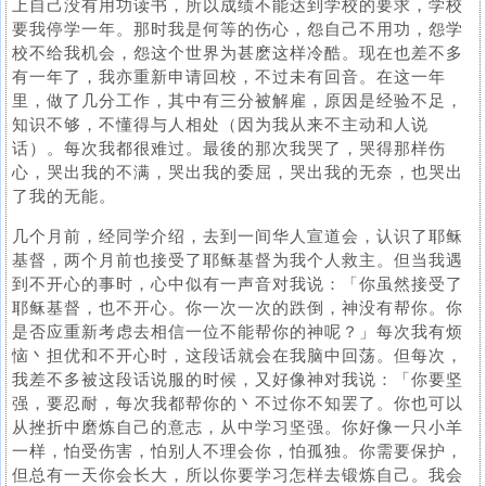
上自己没有用功读书，所以成绩不能达到学校的要求，学校
要我停学一年。那时我是何等的伤心，怨自己不用功，怨学
校不给我机会，怨这个世界为甚麽这样冷酷。现在也差不多
有一年了，我亦重新申请回校，不过未有回音。在这一年
里，做了几分工作，其中有三分被解雇，原因是经验不足，
知识不够，不懂得与人相处（因为我从来不主动和人说
话）。每次我都很难过。最後的那次我哭了，哭得那样伤
心，哭出我的不满，哭出我的委屈，哭出我的无奈，也哭出
了我的无能。
几个月前，经同学介绍，去到一间华人宣道会，认识了耶稣
基督，两个月前也接受了耶稣基督为我个人救主。但当我遇
到不开心的事时，心中似有一声音对我说：「你虽然接受了
耶稣基督，也不开心。你一次一次的跌倒，神没有帮你。你
是否应重新考虑去相信一位不能帮你的神呢？」每次我有烦
恼丶担优和不开心时，这段话就会在我脑中回荡。但每次，
我差不多被这段话说服的时候，又好像神对我说：「你要坚
强，要忍耐，每次我都帮你的丶不过你不知罢了。你也可以
从挫折中磨炼自己的意志，从中学习坚强。你好像一只小羊
一样，怕受伤害，怕别人不理会你，怕孤独。你需要保护，
但总有一天你会长大，所以你要学习怎样去锻炼自己。我会