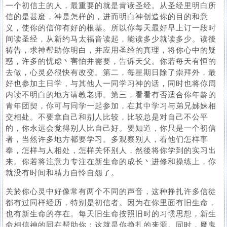
一个初信主的人，最重要的就是肯读圣经。从圣经里明白所
信的是甚麽，神是怎样的，进而明白神创造你的目的和意
义，使你的信仰有好的根基。所以你每天最好早上订一段时
间读圣经，从新约马太福音读起，能读多少就读多少。读後
祷告，求神帮助你明白，并应用圣经的真理，将你心中的疑
惑，许多的忧虑丶害怕并需要，告诉天父。你若每天有恒的
去做，心灵必很快有改变。第二，每星期日除了崇拜外，最
好也参加主日学，与其他人一同学习神的话，同时也将你周
内读不明白的地方请教老师。第三，看看有否适合你年龄的
青年团契，你可与同学一起参加，在其中学习与弟兄姊妹相
交相处。不要拿自己和别人比较，比较总是对自己不公平
的，你永远会觉得别人比自己好。要知道，你只是一个初信
者，当然许多地方都要学习。多观察别人，看他们怎样事
奉，怎样与人相处，怎样关怀别人，然後将你学到的实习出
来。你若将注意力专注在新生命的成长丶进修和操练上，你
就没有时间和精力自怜自怨了。
关於你心灵中好像常有两个不同的声音，这种挣扎许多信徒
都有过同样经历，特别是初信者。因为在你里面有旧生命，
也有新生命的存在。每天旧生命按照旧时的习惯思想，新生
命相信神的同在帮助你；这就是你挣扎的来源。同时，魔鬼