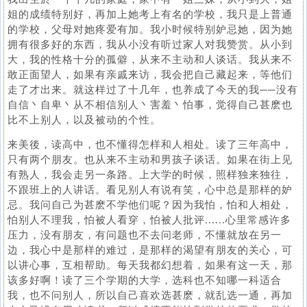
姐的成绩特别好，再加上她考上有名的学校，我只是上普通
的学校，父母对她疼爱有加。我小时候特别妒忌她，因为她
拥有很多好的东西，我从小没有听过家人对我赞赏。从小到
大，我的性格十分的孤僻，从来不主动和人谈话。我从来不
敢正面望人，如果有亲戚来访，我会把自己藏起来，等他们
走了才出来。就这样过了十几年，也养成了今天的我──没有
自信丶自卑丶从不相信别人丶害羞丶怕事，觉得自己甚麽也
比不上别人，以及被动的个性。
来美後，读高中，也不懂得怎样和人相处。读了三年高中，
只有两个朋友。也从来不主动和男孩子谈话。如果在街上见
有熟人，我会走另一条路。上大学的时候，照样独来独往，
不跟班上的人讲话。看见别人有说有笑，心中总是那样的妒
忌。我问自己为甚麽不学他们呢？因为我怕，怕和人相处，
怕别人不理我，怕被人看穿，怕被人批评......心里常感许多
压力，没有朋友，有问题也不去问老师，不懂就放在另一
边，我心中是那样的难过，是那样的渴望有朋友的关心，可
以讲心事，互相帮助。每天我都幻想着，如果有这一天，那
该多好啊！读了三个学期的大学，选科也不知哪一科适合
我，也不问别人，所以自己喜欢选甚麽，就乱选一通，再加