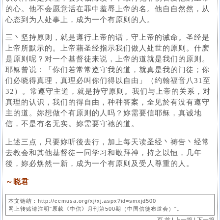
的心。他不会愿意活在罪中羞辱上帝的名。他自自然然，从
心态到为人处事上，成为一个有原则的人。
三丶坚持原则，就是遵行上帝的话，守上帝的诫命。圣经是
上帝所默示的。上帝藉圣经指示我们做人处世的原则。什麽
是原则呢？对一个基督徒来说，上帝的道就是我们的原则。
耶稣曾说：「你们若常常遵守我的道，就真是我的门徒；你
们必晓得真理，真理必叫你们得以自由」（约翰福音八31至
32）。常遵守主道，就是持守原则。我们与上帝的关系，对
真理的认识，我们的得自由，种种答案，全见於有没有遵守
主的道。妳想做个有原则的人吗？妳需要信耶稣，真诚地
信，不是有名无实。妳需要守祂的道。
上述三点，只要妳听後去行，加上每天读圣经丶祷告丶经常
去教会和其他基督徒一同学习和敬拜神，持之以恒，几年
後，妳必焕然一新，成为一个有原则及受人尊重的人。
～晓君
本文链结：http://ccmusa.org/xj/xj.aspx?id=smxjd500
网上转贴请注明"原载《中信》月刊第500期（中国信徒布道会）"。