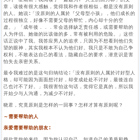
章，读後有很大感触，觉得我和作者很相似，都是没有原则
的人。她说∶「没原则的人属於『父母型小孩』，他们成长的
过程很独立，好像不需要父母的帮忙，内心却十分的空
虚。」「成年後．．．常会选择缺乏责任感，或需要帮助的
人为伴侣。她做的比该做的多，常有被利用的危险。」这些
话正说中了我。我答应男人的追求，只因为不想看到他们失
望的眼神，其实我根本不认为他们好。我只是不敢为自己争
权利，不敢表达自己的看法，隐藏自己的要求，潜意识是害
怕失去亲密关系。
最令我难过的是这句归纳结论∶「没有原则的人属於讨好型人
格，却可能因为面面想讨好，却变成处处不讨好，最後连自
己也讨不了好。」我很害怕这句话，觉得它是真的，所以我
开始少与人沟通，为减少不讨好。
晓君，究竟原则是怎样的一回事？怎样才算有原则呢？
～需要帮助的人
亲爱需要帮助的朋友∶
很欣赏妳的来信，因为妳认识自己，知道自己的矛盾和挣