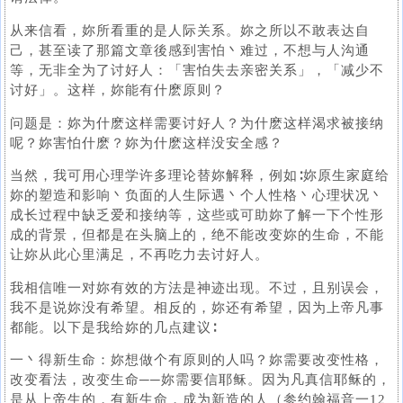
从来信看，妳所看重的是人际关系。妳之所以不敢表达自
己，甚至读了那篇文章後感到害怕丶难过，不想与人沟通
等，无非全为了讨好人：「害怕失去亲密关系」，「减少不
讨好」。这样，妳能有什麽原则？
问题是：妳为什麽这样需要讨好人？为什麽这样渴求被接纳
呢？妳害怕什麽？妳为什麽这样没安全感？
当然，我可用心理学许多理论替妳解释，例如∶妳原生家庭给
妳的塑造和影响丶负面的人生际遇丶个人性格丶心理状况丶
成长过程中缺乏爱和接纳等，这些或可助妳了解一下个性形
成的背景，但都是在头脑上的，绝不能改变妳的生命，不能
让妳从此心里满足，不再吃力去讨好人。
我相信唯一对妳有效的方法是神迹出现。不过，且别误会，
我不是说妳没有希望。相反的，妳还有希望，因为上帝凡事
都能。以下是我给妳的几点建议∶
一丶得新生命：妳想做个有原则的人吗？妳需要改变性格，
改变看法，改变生命──妳需要信耶稣。因为凡真信耶稣的，
是从上帝生的，有新生命，成为新造的人（参约翰福音一12