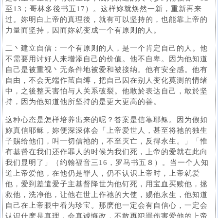
至13；哥林多後书五17）。这样妳就焕然一新，重新再来
过。妳明白上帝的真理後，就有可以坚持的，也能靠上帝的
力量而坚持，因而妳就变成一个有原则的人。
二丶建立自信：一个有原则的人，是一个肯定自己的人。他
不需要用讨好人来增添自己的价值。他不自卑。因为他知道
自己是被重视丶无条件地被爱和被接纳。他有安全感。他有
自由，不会无端作茧自缚，把自己囚在别人变化莫测的情绪
中，之後整天害怕与人关系破裂。他敢於表达自己，敢於坚
持，因为他知道他所坚持的是更大更高的善。
这种心态是怎样培养出来的呢？答案是信靠耶稣。因为假如
妳真信耶稣，妳便深深体会「上帝爱世人，甚至将祂的独生
子赐给他们，叫一切信祂的，不至灭亡，反得永生。」「惟
有基督在我们还作罪人的时候为我们死，上帝的爱就在此向
我们显明了」（约翰福音三16，罗马书五８）。当一个人知
道上帝爱他，在他仍是罪人，仍不认识上帝时，上帝就爱
他，爱到差遣爱子主基督降世为他钉死，用宝血买赎他，拯
救他，洗净他，让他在世上作祂的大使，赐他永生，他知道
自己在上帝眼中看为珍宝。那麽他一定会有自信心，一定会
认识什麽是真理，会真诚悔改，不敢再犯罪伤害爱他的上帝