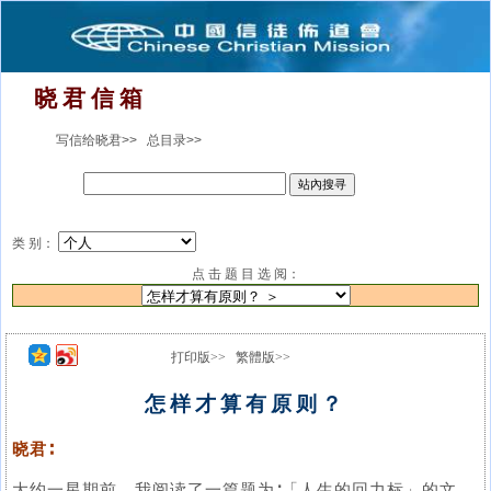
晓 君 信 箱
写信给晓君>>
总目录>>
类 别：
点 击 题 目 选 阅：
打印版>>
繁體版>>
怎样才算有原则？
晓君∶
大约一星期前，我阅读了一篇题为∶「人生的回力标」的文