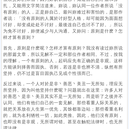
扎，又能用文字简洁道来。妳说，妳认同一位作者所说「没
有原则」的人，正是妳自己。最叫妳难过和害怕的，是那作
者说：「没有原则的人属於讨好型人格，却可能因为面面想
讨好，却变成处处不讨好，最後连自己也讨不了好。」所以
为免不讨好，妳便减少与人沟通。又妳问：原则是什麽？怎
样才算有原则？
首先，原则是什麽呢？怎样才算有原则？我没有读过妳所说
的那篇文章，所以见解不一定和那位作者相同。不过，按我
的理解，一个有原则的人，起码应先有正确的是非观。这样
方能谈到择善而固执。否则，若连是非也辨不清，纵然有所
坚持，仍不过是盲目固执己见或个性强而已。
反过来说，一个人对於是非丶善恶丶美丑一无所知，理应无
所坚持。因为叫他坚持什麽呢？问题就出在这里：许多人对
於善恶丶是非丶美丑其实不是一无所知，而是听了之後并不
认同。他们有他们自己的一套见解。那些看重人际关系的，
就把关系放在人生第一优先，其馀都靠边站；那些看重名利
的，就为名利牺牲一切，如此类推。因此，他们没有原则，
也即没有是非观，无所谓对错。甚至在触犯法律时，也无所
谓法律。