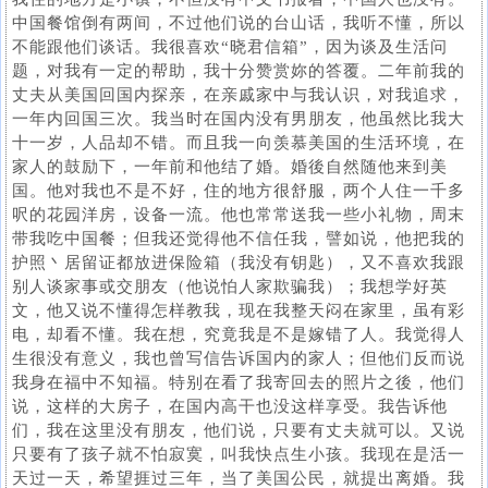
中国餐馆倒有两间，不过他们说的台山话，我听不懂，所以
不能跟他们谈话。我很喜欢“晓君信箱”，因为谈及生活问
题，对我有一定的帮助，我十分赞赏妳的答覆。二年前我的
丈夫从美国回国内探亲，在亲戚家中与我认识，对我追求，
一年内回国三次。我当时在国内没有男朋友，他虽然比我大
十一岁，人品却不错。而且我一向羡慕美国的生活环境，在
家人的鼓励下，一年前和他结了婚。婚後自然随他来到美
国。他对我也不是不好，住的地方很舒服，两个人住一千多
呎的花园洋房，设备一流。他也常常送我一些小礼物，周末
带我吃中国餐；但我还觉得他不信任我，譬如说，他把我的
护照丶居留证都放进保险箱（我没有钥匙），又不喜欢我跟
别人谈家事或交朋友（他说怕人家欺骗我）；我想学好英
文，他又说不懂得怎样教我，现在我整天闷在家里，虽有彩
电，却看不懂。我在想，究竟我是不是嫁错了人。我觉得人
生很没有意义，我也曾写信告诉国内的家人；但他们反而说
我身在福中不知福。特别在看了我寄回去的照片之後，他们
说，这样的大房子，在国内高干也没这样享受。我告诉他
们，我在这里没有朋友，他们说，只要有丈夫就可以。又说
只要有了孩子就不怕寂寞，叫我快点生小孩。我现在是活一
天过一天，希望捱过三年，当了美国公民，就提出离婚。我