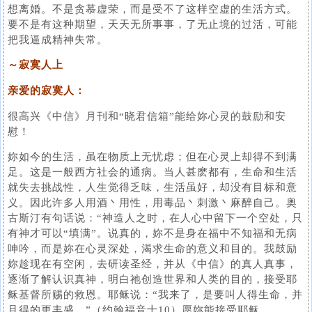
想离婚。不是贪慕虚荣，而是受不了这样空虚的生活方式。
要不是有这种期望，天天无所事事，了无止境的过活，可能
把我逼成精神失常。
～寂寞人上
亲爱的寂寞人：
很高兴《中信》月刊和“晓君信箱”能给妳心灵的鼓励和安
慰！
妳如今的生活，虽在物质上无忧虑；但在心灵上却得不到满
足。这是一般西方社会的通病。当人甚麽都有，生命和生活
就失去挑战性，人生觉得乏味，生活虽好，却没有目标和意
义。因此许多人用酒丶用性，用毒品丶刺激丶麻醉自己。奥
古斯汀有句话说：“神造人之时，在人心中留下一个空处，只
有神才可以“填满”。说真的，妳不是身在福中不知福和无病
呻吟，而是妳在心灵深处，渴求生命的意义和目的。我鼓励
妳趁现在有空闲，去研读圣经，并从《中信》的真人真事，
逐渐了解认识真神，明白祂创造世界和人类的目的，接受耶
稣基督所赐的救恩。耶稣说：“我来了，是要叫人得生命，并
且得的更丰盛。”（约翰福音十10）愿妳能接受耶稣。