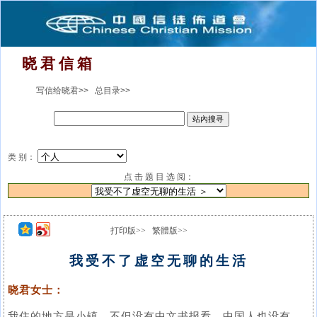
晓 君 信 箱
写信给晓君>>
总目录>>
类 别：
点 击 题 目 选 阅：
打印版>>
繁體版>>
我受不了虚空无聊的生活
晓君女士：
我住的地方是小镇，不但没有中文书报看，中国人也没有。