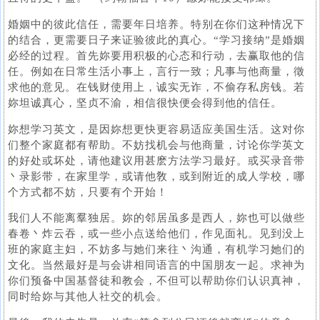
婚姻中的彼此信任，需要年日培养。特别在你们这种情况下
的结合，更需要日子来证验彼此的真心。“学习接纳”是婚姻
必经的过程。首先妳要用积极的心态和行动，去赢取他的信
任。例如在日常生活小事上，言行一致；凡事与他商量，徵
求他的意见。在钱财使用上，诚实无诈，不偷存私房钱。若
妳坦诚真心，坚贞不渝，相信很快便会得到他的信任。
妳想学习英文，是因妳想更快更容易适应美国生活。这对你
们整个家庭都有帮助。不妨找机会与他商量，讨论你学英文
的好处或坏处，请他建议用甚麽方法学习最好。或买录音带
丶录影带，在家里学，或请他敎，或到附近的成人学校，哪
个方式都不妨，只要有个开始！
我们人不能离羣独居。妳的邻居虽多是西人，妳也可以做些
春卷丶炸云吞，或一些小点送给他们，作见面礼。见到没上
班的家庭主妇，不妨多与她们来往丶沟通，有机学习她们的
文化。当然最好是与会讲相同语言的中国朋友一起。求神为
你们预备中国基督徒和教会，不但可以帮助你们认识真神，
同时给妳与其他人社交的机会。