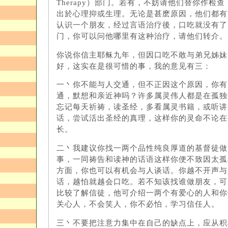
Therapy）部门。若有，不妨请他们替你作检
出於心理抑或生理。无论是甚麽原因，他们都有
认识一个朋友，经过言语治疗後，口吃就没有了
门，你可以问他哪里有这种治疗，请他们转介。
你说你信主耶稣九年，但因口吃不敢与弟兄姊妹
好，这实在是很可惜的事，我的意见有三：
一丶你不能与人交通，但不正因这个原因，你有
通，默想和亲近神吗？许多属灵伟人都是在孤独
忘记每天祈祷，读圣经，多看属灵书籍，或听讲
话，尝试活出圣经的真理，这样你的灵命不论在
长。
二丶我建议你找一两个品性纯良厚道的基督徒做
事，一同祷告和读神的话语这样你便不致因太孤
方面，你也可以有机会与人谈话。你越不开声与
话，越怕就越会口吃。若不知该找谁做朋友，可
比较了解信徒，他可介绍一两个有爱心的人和你
关心人，不会笑人，你不必怕，学习信任人。
三丶不要把注意力集中在自己的缺点上，应从积