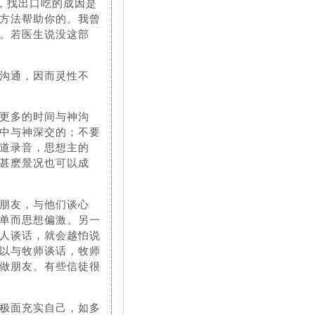
查，找出口吃的成因是
方法帮助你的。我曾
。若医生说没这部
沟通，因而灵性不
更多的时间与神沟
中与神深交的；不要
道录音，思想主的
甚麽景况也可以成
朋友，与他们谈心
单而思想偏激。另一
人谈话，就会越怕说
以与牧师谈话，牧师
做朋友。有些信徒很
极面充实自己，如多