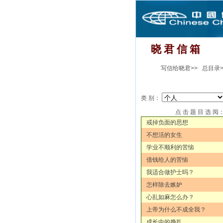
晓 君 信 箱
写信给晓君>>
总目录>
类 别：
点 击 题 目 选 阅
戒掉负面的思想
不想活的女生
学业不顺利的苦恼
借钱给人的苦恼
我适合做护士吗？
怎样除去嫉妒
心乱如麻怎么办？
上帝为什么不成全我？
成长中的挣扎