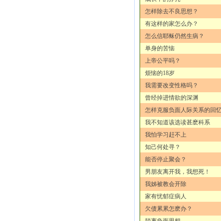
怎样除去不良思想？
有这样的家怎么办？
怎么信耶稣仍然生病？
单身的苦恼
上帝公平吗？
烦恼的18岁
我需要改变性格吗？
曾经掉进情欲的深渊
怎样克服负面人际关系的回
我不知道该选读甚麽科系
我怕学习赶不上
知己何处寻？
能否停止聚会？
男朋友离开我，我想死！
我姊被教会开除
家有忧郁症病人
欠债累累怎麽办？
脱离负面思想