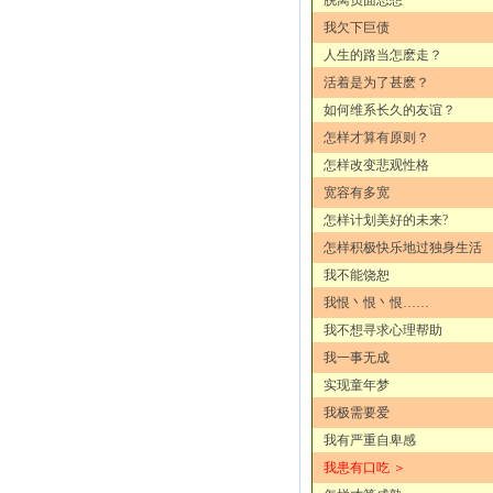
我欠下巨债
人生的路当怎麽走？
活着是为了甚麽？
如何维系长久的友谊？
怎样才算有原则？
怎样改变悲观性格
宽容有多宽
怎样计划美好的未来?
怎样积极快乐地过独身生活
我不能饶恕
我恨丶恨丶恨……
我不想寻求心理帮助
我一事无成
实现童年梦
我极需要爱
我有严重自卑感
我患有口吃 ＞