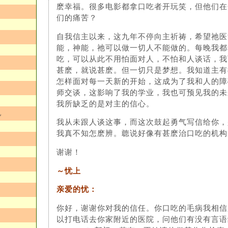
麽幸福。很多电影都拿口吃者开玩笑，但他们在
们的痛苦？
自我信主以来，这九年不停向主祈祷，希望祂医
能，神能，祂可以做一切人不能做的。每晚我都
吃，可以从此不用怕面对人，不怕和人谈话，我
甚麽，就说甚麽。但一切只是梦想。我知道主有
怎样面对每一天新的开始，这成为了我和人的障
师交谈，这影响了我的学业，我也可预见我的未
我所缺乏的是对主的信心。
忆
我从未跟人谈这事，而这次鼓起勇气写信给你，
我真不知怎麽辨。聼说好像有甚麽治口吃的机构
谢谢！
～忧上
亲爱的忧：
你好，谢谢你对我的信任。你口吃的毛病我相信
以打电话去你家附近的医院，问他们有没有言语纠正