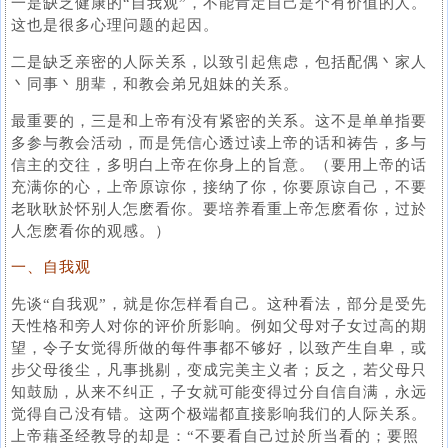
一是缺乏健康的“自我观”，不能肯定自己是个有价值的人。
这也是很多心理问题的起因。
二是缺乏亲密的人际关系，以致引起焦虑，包括配偶丶家人
丶同事丶朋辈，和教会弟兄姐妹的关系。
最重要的，三是和上帝有没有紧密的关系。这不是单单指要
多参与教会活动，而是凭信心透过读上帝的话和祷告，多与
信主的交往，多明白上帝在你身上的旨意。（要用上帝的话
充满你的心，上帝原谅你，接纳了你，你要原谅自己，不要
老耿耿於怀别人怎麽看你。要培养看重上帝怎麽看你，过於
人怎麽看你的观感。）
一、自我观
先谈“自我观”，就是你怎样看自己。这种看法，部分是受先
天性格和旁人对你的评价所影响。例如父母对子女过高的期
望，令子女觉得所做的每件事都不够好，以致产生自卑，或
步父母後尘，凡事挑剔，变成完美主义者；反之，若父母只
知鼓励，从来不纠正，子女就可能变得过分自信自满，永远
觉得自己没有错。这两个极端都直接影响我们的人际关系。
上帝藉圣经教导的却是：“不要看自己过於所当看的；要照