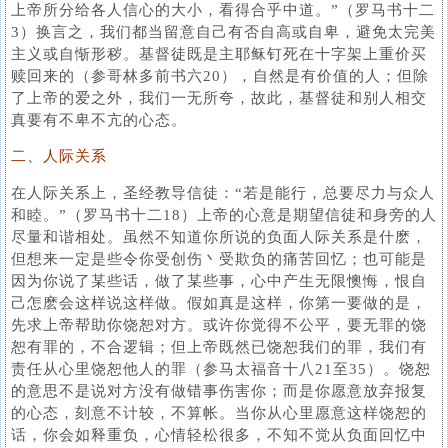
上帝所分给各人信心的大小，看得合乎中道。”（罗马书十二
3）换言之，我们都当留意自己有否自高或自卑，避免太完美
主义或自惭形秽。基督徒既是主耶稣钉死在十字架上重价买
赎回来的（参哥林多前书六20），自然是有价值的人；但除
了上帝的爱之外，我们一无所夸，故此，基督徒和别人相交
真要有不卑不亢的心态。
二、人际关系
在人际关系上，圣经教导信徒：“若是能行，总要尽力与众人
和睦。”（罗马书十二18）上帝的心意是期望信徒和身旁的人
尽量和谐相处。虽然不知道你所说的负面人际关系是什麽，
但想来一定是些令你受创伤丶受欺负的痛苦回忆；也可能是
因为你说了某些话，做了某些事，心中产生无限懊悔，恨自
己怎麽会这样说这样做。假如真是这样，你第一要做的是，
先求上帝帮助你饶恕对方。或许你觉得不公平，要无罪的饶
恕有罪的，不合逻辑；但上帝既然已饶恕我们的罪，我们有
责任从心里饶恕他人的罪（参马太福音十八21至35）。饶恕
的意思不是说对方没有做错事伤害你；而是你愿意放弃报复
的心态，刻意不计较，不算帐。当你从心里愿意这样饶恕的
话，你会如释重负，心情轻松很多，不知不觉从负面回忆中