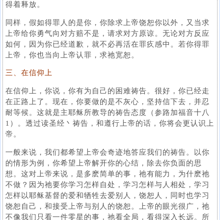
得着释放。
同样，假如得罪人的是你，你除求上帝饶恕你以外，又当求
上帝给你勇气向对方赔不是，请求对方原谅。无论对方反应
如何，因为你已经道歉，就不必再活在罪疚感中。若你得罪
上帝，你也当向上帝认罪，求祂宽恕。
三、在信仰上
在信仰上，你说，你有为自己的困难祷告。很好，你已经走
在正路上了。现在，你要做的是不灰心，坚持信下去，并忍
耐等候。这就是主耶稣所教导的祷告态度（参路加福音十八
1）。透过读圣经丶祷告，和遵行上帝的话，你将会更认识上
帝。
一般来说，我们都希望上帝会奇迹地答应我们的祷告。以你
的情形为例，你希望上帝解开你的心结，除去你负面的思
想。这对上帝来说，是多麽简单的事，祂有能力，为什麽祂
不做？因为祂要你学习怎样自处，学习怎样与人相处，学习
怎样以耶稣基督的爱和牺牲去爱别人，饶恕人，同时也学习
饶恕自己，和接受上帝与别人的饶恕。上帝的眼光很广，祂
不像我们只看一件零星的事，祂看全局，看得深入长远。所