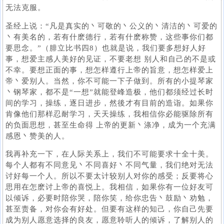
无法克服。
圣经上说：“凡是真实的丶可敬的丶公义的丶清洁的丶可爱的
丶有美名的，若有什麽德行，若有什麽称赞，这些事你们都
要思念。”（腓立比书四8）也就是说，我们要多想好人好
事，想爱主感人美好的见证，不要老想 别人和自己的不是或
不幸。要想正面的事，想怎样遵行上帝的旨意，想怎样爱上
帝丶爱别人。当然，你不可能一下子做到。所有的小提琴家
丶钢琴家，都不是“一想”就能登峰造极，他们都须经过长时
间的学习，操练，逐日进步，然後才有目前的造诣。如果你
肯像他们那样忍耐学习，天天操练，我相信你必能驱除所有
的负面思想，甚至生命得 上帝的更新丶涤净，成为一个充满
感恩丶赞美的人。
我再补充一下，在人际关系上，我们不可能要求十全十美。
每个人都有不同意见丶不同喜好丶不同气量，我们绝对无法
讨好每一个人。所以不要太计较别人对你的感受；反要将心
思用在怎麽讨上帝的喜悦上。我相信，如果你有一位好友可
以倾诉，必要时陪你哭，陪你笑，给你忠告丶鼓励丶劝勉，
甚至责备，对你会有好处。但要有这样的知己，你自己先要
成为别人愿意选择的良友，愿意聆听人的倾诉，了解别人的