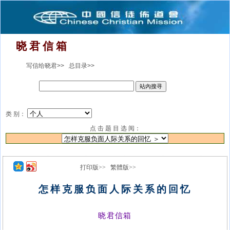
晓 君 信 箱
写信给晓君>>
总目录>>
类 别：
点 击 题 目 选 阅：
打印版>>
繁體版>>
怎样克服负面人际关系的回忆
晓君信箱