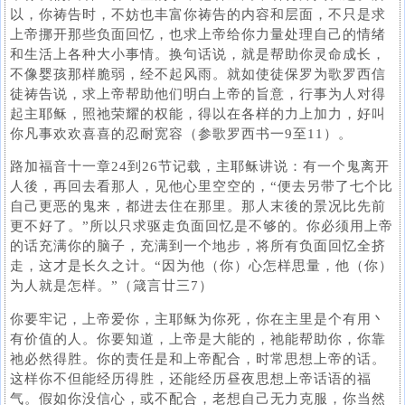
以，你祷告时，不妨也丰富你祷告的内容和层面，不只是求
上帝挪开那些负面回忆，也求上帝给你力量处理自己的情绪
和生活上各种大小事情。换句话说，就是帮助你灵命成长，
不像婴孩那样脆弱，经不起风雨。就如使徒保罗为歌罗西信
徒祷告说，求上帝帮助他们明白上帝的旨意，行事为人对得
起主耶稣，照祂荣耀的权能，得以在各样的力上加力，好叫
你凡事欢欢喜喜的忍耐宽容（参歌罗西书一9至11）。
路加福音十一章24到26节记载，主耶稣讲说：有一个鬼离开
人後，再回去看那人，见他心里空空的，“便去另带了七个比
自己更恶的鬼来，都进去住在那里。那人末後的景况比先前
更不好了。”所以只求驱走负面回忆是不够的。你必须用上帝
的话充满你的脑子，充满到一个地步，将所有负面回忆全挤
走，这才是长久之计。“因为他（你）心怎样思量，他（你）
为人就是怎样。”（箴言廿三7）
你要牢记，上帝爱你，主耶稣为你死，你在主里是个有用丶
有价值的人。你要知道，上帝是大能的，祂能帮助你，你靠
祂必然得胜。你的责任是和上帝配合，时常思想上帝的话。
这样你不但能经历得胜，还能经历昼夜思想上帝话语的福
气。假如你没信心，或不配合，老想自己无力克服，你当然