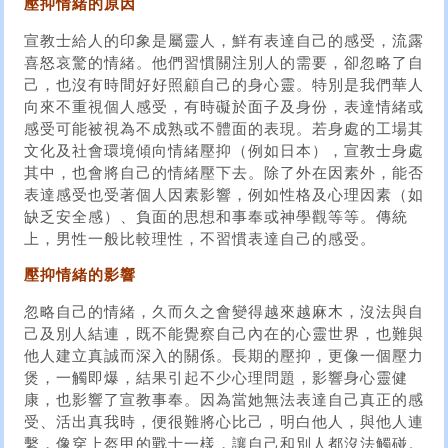
壓抑情緒的原因
宣教士給人的印象是屬靈人，鮮有表達自己的感受，流露
喜怒哀驚的情緒。他們習慣關注別人的需要，卻忽略了自
己，也沒有時間好好照顧自己的身心靈。特別是我們華人
向來不重視個人感受，有時礙於面子及身份，表達情緒或
感受可能被視為不成熟或不體面的表現。若身處的工場其
文化及社會環境傾向情緒壓抑（例如日本），宣教士身處
其中，也會將自己的情緒壓下去。除了外在因素外，能否
表達感受也受著個人因素影響，例如性格及心理因素（如
缺乏安全感）、負面的思想和事奉或神學觀等等。傳統
上，男性一般比較理性，不習慣表達自己的感受。
壓抑情緒的影響
忽略自己的情緒，久而久之會變得越來越麻木，沒法與自
己及別人結連，既不能覺察自己內在的心靈世界，也難與
他人建立真誠而深入的關係。長期的壓抑，更像一個壓力
煲，一觸即爆，結果引起不少心理問題，影響身心靈健
康，也影響了宣教事奉。因為當她無法表達自己真正的感
受、活出真我時，便很難將心比己，明白他人，與他人連
繫，像穿上盔甲的戰士一樣，讓自己和別人都沒法觸碰。