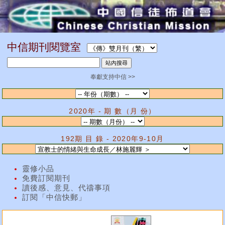
中信期刊閱覽室
奉獻支持中信 >>
2020年 - 期 數（月 份）
192期 目 錄 - 2020年9-10月
靈修小品
免費訂閱期刊
讀後感、意見、代禱事項
訂閱「中信快郵」