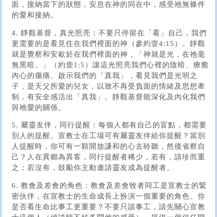
面，接納當下的狀態，安息在神的同在中，感受祂無條件
的愛和接納。
4. 靜觀基督，真光照亮：不要只停留在「看」自己，我們
更需要的是看見住在我們裡面的神（參約壹4:15）。靜觀
就是覺察和安歇於在我們裡面的神，「神就是光，在祂毫
無黑暗。」（約壹1:5）讓這光照亮我們心裡的陰暗、療癒
內心的傷痛、啟示我們的「真我」，看見我們是光明之
子，是天父所愛的兒女，以致不再受負面的情緒及思想牽
制，有安全感活出「真我」。靜觀基督能深化及內化我們
與祂愛的關係。
5. 屬靈友伴，同行提醒：每個人都有自己的盲點，都需要
別人的提醒。宣教士在工場可有屬靈友伴給你提醒？當別
人提醒時，你可有一顆開放謙和的心去聆聽，然後省察自
己？人在異鄉為異客，同行提醒者稀少，若有，請珍而重
之；若沒有，鼓勵你主動邀請靈友成為提醒者。
6. 教會及差會的角色：教會及差會牧者同工是宣教士的緊
密伙伴，在宣教士的生命成長上扮演一個重要的角色。你
是否看生命比事工更重要？不要只談事工，請先關心宣教