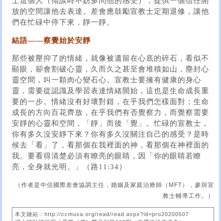
士這個人（傾談時不妨多問他的感受），提供一個信任開
放的空間讓他去表達。差會應鼓勵宣教士定期退修，讓他
們在忙碌中停下來，靜一靜。
結語——察覺始於安靜
那些被壓抑了的情緒，就像被遺留在心底的碎石，看似不
顯眼，卻會割破心靈，久而久之甚至會堆積如山，塵封心
靈空間，叫一顆肉心變石心。宣教士要擁有健康的身心
靈，需要從認識及學習表達情緒開始，這也是生命成長重
要的一步。情緒沒有好壞對錯，在乎我們怎樣面對；生命
成長的方向百花齊放，在乎我們有否覺察力，而覺察需要
安靜的心靈和空間，「靜」而後「覺」。忙碌的宣教士，
你有多久沒安靜下來？你有多久沒關注自己的感受？是時
候去「看」了，看那個在我裡面的神，看那個在神裡面的
我。要看得清楚必須有瞭亮的眼睛，因「你的眼睛若瞭
亮，全身就光明。」（路11:34）
（作者是中信國際差會協調主任，婚姻及家庭治療師（MFT），參與宣
教士輔導工作。）
本文鏈結：http://ccmusa.org/read/read.aspx?id=pro20200507