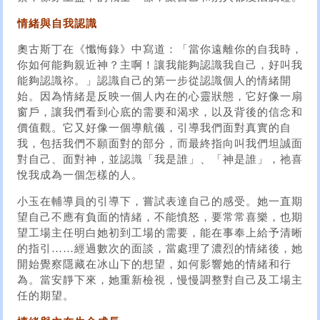
情緒與自我認識
奧古斯丁在《懺悔錄》中寫道：「當你遠離你的自我時，
你如何能夠親近神？主啊！讓我能夠認識我自己，好叫我
能夠認識祢。」認識自己的第一步從認識個人的情緒開
始。因為情緒是反映一個人內在的心靈狀態，它好像一扇
窗戶，讓我們看到心底的需要和渴求，以及背後的信念和
價值觀。它又好像一個導航儀，引導我們面對真實的自
我，包括我們不願面對的部分，而最終指向叫我們坦誠面
對自己、面對神，並認識「我是誰」、「神是誰」，祂喜
悅我成為一個怎樣的人。
小玉在輔導員的引導下，嘗試表達自己的感受。她一直期
望自己不應有負面的情緒，不能憤怒，要常常喜樂，也期
望工場主任明白她初到工場的需要，能在事奉上給予清晰
的指引……經過數次的面談，當處理了濃烈的情緒後，她
開始覺察隱藏在冰山下的想望，如何影響她的情緒和行
為。當安靜下來，她重新檢視，慢慢調整對自己及工場主
任的期望。