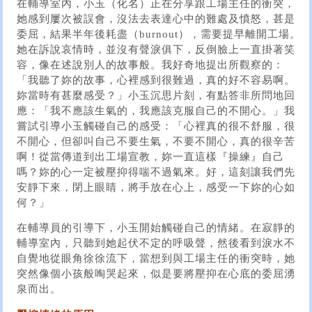
在輔導室內，小玉（化名）正在分享跟工場主任的衝突，
她感到屢次被誤會，沒法去表達心中的難處及憤怒，甚是
委屈，結果半年後耗盡（burnout），需要提早離開工場。
她在訴說哀情時，並沒有聲淚俱下，反倒臉上一直掛著笑
容，像在述說別人的故事般。我好奇地提出所觀察的：
「我聽了妳的故事，心裡感到很難過，真的好不容易啊。
妳當時有甚麼感受？」小玉沉思片刻，有點答非所問地回
應：「我不應該生氣的，我應該克服自己的不開心。」我
嘗試引導小玉觸碰自己的感受：「心裡真的很不舒服，很
不開心，但卻叫自己不要生氣，不要不開心，真的很辛苦
啊！從當傳道到出工場宣教，妳一直這樣『操練』自己
嗎？妳的心一定被壓抑得喘不過氣來。好，這刻讓我們先
安靜下來，閉上眼睛，將手放在心上，感受一下妳的心如
何？」
在輔導員的引導下，小玉開始觸碰自己的情緒。在寂靜的
輔導室內，只聽到她起伏不定的呼吸聲，然後看到淚水不
自覺地從眼角徐徐流下，當想到與工場主任的衝突時，她
突然像個小孩般啕哭起來，似是要將壓抑在心底的委屈湧
泉而出。