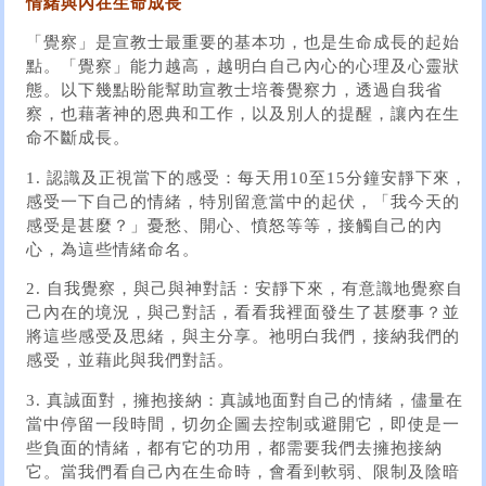
情緒與內在生命成長
「覺察」是宣教士最重要的基本功，也是生命成長的起始
點。「覺察」能力越高，越明白自己內心的心理及心靈狀
態。以下幾點盼能幫助宣教士培養覺察力，透過自我省
察，也藉著神的恩典和工作，以及別人的提醒，讓內在生
命不斷成長。
1. 認識及正視當下的感受：每天用10至15分鐘安靜下來，
感受一下自己的情緒，特別留意當中的起伏，「我今天的
感受是甚麼？」憂愁、開心、憤怒等等，接觸自己的內
心，為這些情緒命名。
2. 自我覺察，與己與神對話：安靜下來，有意識地覺察自
己內在的境況，與己對話，看看我裡面發生了甚麼事？並
將這些感受及思緒，與主分享。祂明白我們，接納我們的
感受，並藉此與我們對話。
3. 真誠面對，擁抱接納：真誠地面對自己的情緒，儘量在
當中停留一段時間，切勿企圖去控制或避開它，即使是一
些負面的情緒，都有它的功用，都需要我們去擁抱接納
它。當我們看自己內在生命時，會看到軟弱、限制及陰暗