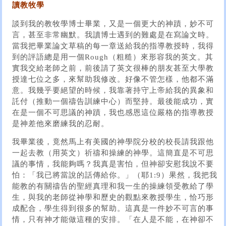
讀教牧學
談到我的教牧學博士畢業，又是一個更大的神蹟，妙不可
言，甚至非常幽默。我讀博士遇到的難處是在寫論文時。
當我把畢業論文草稿的每一章送給我的指導教授時，我得
到的評語總是用一個Rough（粗糙）來形容我的英文。其
實我交給老師之前，前後請了英文很棒的朋友甚至大學教
授達七位之多，來幫助我修改。好像不管怎樣，他都不滿
意。我幾乎要絕望的時候，我靠著持守上帝給我的異象和
託付（推動一個禱告訓練中心）而堅持。最後能成功，實
在是一個不可思議的神蹟，我也感恩這位嚴格的指導教授
是神差他來磨練我的忍耐。
我畢業後，竟然馬上有美國的神學院分校的校長請我跟他
一起去教（用英文）祈禱和操練的神學。這簡直是不可思
議的事情，我能夠嗎？我真是害怕，但神卻安慰我說不要
怕：「我已將當說的話傳給你。」（耶1:9）果然，我把我
能教的有關禱告的聖經真理和我一生的操練領受教給了學
生，與我的老師從神學和歷史的觀點來教授學生，恰巧形
成配合，學生得到很多的幫助。這真是一件妙不可言的事
情，只有神才能做這種的安排。「在人是不能，在神卻不