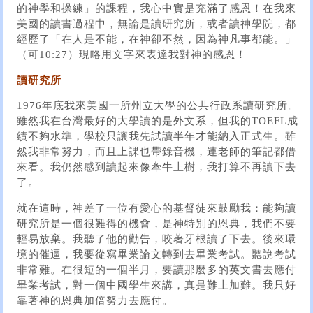
的神學和操練」的課程，我心中實是充滿了感恩！在我來
美國的讀書過程中，無論是讀研究所，或者讀神學院，都
經歷了「在人是不能，在神卻不然，因為神凡事都能。」
（可10:27）現略用文字來表達我對神的感恩！
讀研究所
1976年底我來美國一所州立大學的公共行政系讀研究所。
雖然我在台灣最好的大學讀的是外文系，但我的TOEFL成
績不夠水準，學校只讓我先試讀半年才能納入正式生。雖
然我非常努力，而且上課也帶錄音機，連老師的筆記都借
來看。我仍然感到讀起來像牽牛上樹，我打算不再讀下去
了。
就在這時，神差了一位有愛心的基督徒來鼓勵我：能夠讀
研究所是一個很難得的機會，是神特別的恩典，我們不要
輕易放棄。我聽了他的勸告，咬著牙根讀了下去。後來環
境的催逼，我要從寫畢業論文轉到去畢業考試。聽說考試
非常難。在很短的一個半月，要讀那麼多的英文書去應付
畢業考試，對一個中國學生來講，真是難上加難。我只好
靠著神的恩典加倍努力去應付。