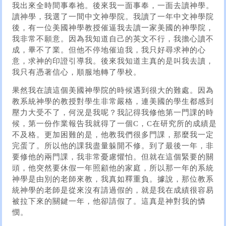
我出來全時間事奉祂。後來我一面事奉，一面去讀神學。
讀神學，我選了一間中文神學院。我讀了一年中文神學院
後，有一位美國神學教授催逼我去讀一家美國的神學院，
我非常不願意。因為我知道自己的英文不行，我擔心讀不
成，畢不了業。但他不停地催迫我，我只好尋求神的心
意，求神的印證引導我。後來我知道主真的是叫我去讀，
我只有憑著信心，順服地轉了學校。
果然我在讀這個美國神學院的時候遇到很大的難處。因為
教系統神學的教授對學生非常嚴格，連美國的學生都感到
壓力大受不了，何況是我呢？我記得我修他第一門課的時
候，第一份作業報告我就得了一個C，C在研究所的成績是
不及格。更加困難的是，他教我們很多門課，那麼我一定
完蛋了。所以他的課我盡量躲開不修。到了最後一年，非
要修他的兩門課，我非常憂慮懼怕。但就在這個緊要的關
頭，他突然要休假一年照顧他的家庭，所以那一年的系統
神學是由別的老師來教，我真如釋重負。據說，那位教系
統神學的老師是從來沒有請過假的，就是我在成績很容易
被拉下來的關鍵一年，他卻請假了。這真是神對我的憐
憫。