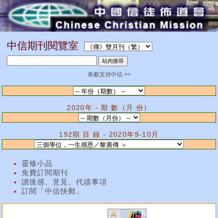
中信期刊閱覽室
奉獻支持中信 >>
2020年 - 期 數（月 份）
192期 目 錄 - 2020年9-10月
靈修小品
免費訂閱期刊
讀後感、意見、代禱事項
訂閱「中信快郵」