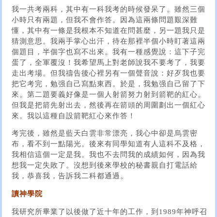
我一共考兩科，其中有一科我考的時候發呆了。雖然三個
小時只有兩題，但我不會作答。因為這兩條問題艱深難
懂，其中有一條是我根本不知道在問甚麼，另一題我只是
猜測意思。我兩手掌心出汗，待在那裡半個小時盯著這兩
個題目，半個字也寫不出來。我有一種感覺說：這下子完
蛋了，全軍覆沒！我希望馬上對老師說我不要考了，我要
走出考場。但我禱告後心裡另有一個聲音說：好歹我也要
把它考完，勉强自己寫點東西。於是，我勉强自己留了下
來。第二題要義好像是一個人射箭努力射到箭靶的紅心。
但我是把箭先射出去，然後再在箭頭的周圍劃出一個紅心
來。我以這種自設箭靶紅心來作答！
考完後，雖然是藍天白雲非常漂亮，我心中卻是烏雲密
布，看不到一點陽光。後來有同學知道有人這科不及格，
我相信這個一定是我。我也不去問我的成績如何，因為我
想我一定失敗了。沒想到後來學校的秘書親自打電話給
我，恭喜我，告訴我二科都通過。
讀神學院
我研究所畢業了以後做了近十年的工作，到1989年神呼召