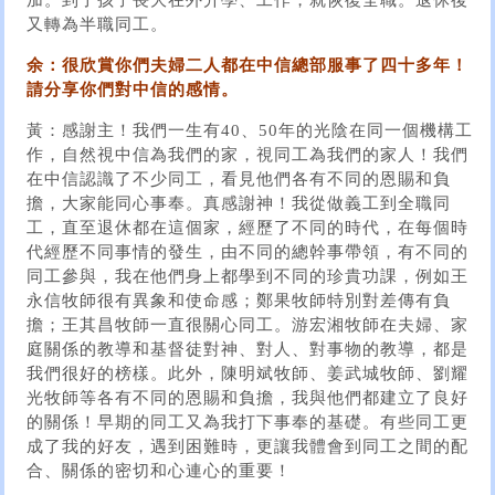
加。到了孩子長大在外升學、工作，就恢復全職。退休後
又轉為半職同工。
余：很欣賞你們夫婦二人都在中信總部服事了四十多年！
請分享你們對中信的感情。
黃：感謝主！我們一生有40、50年的光陰在同一個機構工
作，自然視中信為我們的家，視同工為我們的家人！我們
在中信認識了不少同工，看見他們各有不同的恩賜和負
擔，大家能同心事奉。真感謝神！我從做義工到全職同
工，直至退休都在這個家，經歷了不同的時代，在每個時
代經歷不同事情的發生，由不同的總幹事帶領，有不同的
同工參與，我在他們身上都學到不同的珍貴功課，例如王
永信牧師很有異象和使命感；鄭果牧師特別對差傳有負
擔；王其昌牧師一直很關心同工。游宏湘牧師在夫婦、家
庭關係的教導和基督徒對神、對人、對事物的教導，都是
我們很好的榜樣。此外，陳明斌牧師、姜武城牧師、劉耀
光牧師等各有不同的恩賜和負擔，我與他們都建立了良好
的關係！早期的同工又為我打下事奉的基礎。有些同工更
成了我的好友，遇到困難時，更讓我體會到同工之間的配
合、關係的密切和心連心的重要！