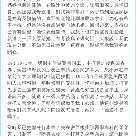
媽媽也順道載她。在路途中彼此交談，認識漸深，感情日
長。她認識我母親後，對我媽非常好！內心感到這位姊妹
是神為我預備的。直至知道她計劃移民加拿大，內心有些
不捨得，但當時沒有想過要向她求婚。回想起來，覺得自
己真有點傻！她快要離開時，我想：也許她需要用些錢，
就送了一張支票給她，在背後寫了幾句話，大概說：我們
現在分開，不知何日能重聚。這裡有一點錢表示我對妳的
關心。
馮：1973年，我到中信做實習同工，本打算之後返回香
港，而當時母親的朋友正申請我移民加拿大。想不到在畢
業前加拿大通知我申請已獲批，1974年1月就要從美國過
關入加境報到。那時候我已安排好一切準備去加國，打算
先搬去三藩市朋友家住幾天。黃維任知道我是留學生，身
邊錢不多，就送了一張支票給我，背後寫了一些話。我沒
有把支票兌換，但那些話感動了我！心想：他這些話是否
暗示對我有意思呢？問朋友怎麼看，她說：「難道不是
嗎？」
當時我已把部分行李寄了去在密西根州讀醫學專科的弟弟
家，只剩下一些隨身衣物。本打算先探望弟弟，請他開車