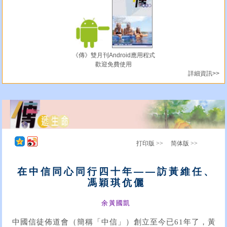
《傳》雙月刊Android應用程式
歡迎免費使用
詳細資訊>>
打印版 >>
简体版 >>
在中信同心同行四十年——訪黃維任、
馮穎琪伉儷
余黃國凱
中國信徒佈道會（簡稱「中信」）創立至今已61年了，黃