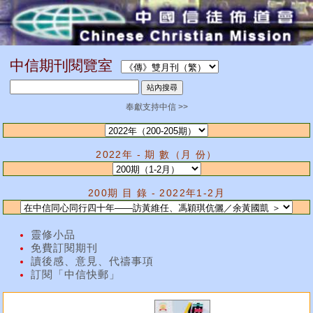
中信期刊閱覽室
奉獻支持中信 >>
2022年 - 期 數（月 份）
200期 目 錄 - 2022年1-2月
靈修小品
免費訂閱期刊
讀後感、意見、代禱事項
訂閱「中信快郵」