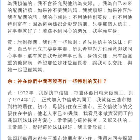
為我預備的，我不會答允與他結為夫婦。」我為自己未來
的配偶祈禱，如果神不要我結婚，我就順服；如果神容許
我有配偶的話，我的心願是：不用他特別英俊，也不用他
特別富有；因為這兩樣都會影響婚姻。只要那個人信主，
肯事奉就好了！若遇不到同心的弟兄，我寧願單身。
黃：說到擇偶，我也有一些原則：首先是信主的姊妹；再
者，自己早已立志委身事奉，所以希望對方也願意與我同
心事奉；還有就是我母親年事已高，身體欠佳，患有頗嚴
重的糖尿病，希望那位姊妹愛顧長者，讓我可以交託，與
她一起照顧媽媽。
余：神在你們中間有沒有作一些特別的安排？
黃：1972年，我探訪中信後，每週休假日就來做義工。到
了1974年1月，正式加入中信成為同工，我就從三藩市搬
到柏城居住。初時，母親仍住在三藩市。王永信牧師的父
親住在中信，他老人家已80幾歲。我看見來做實習同工的
馮穎琪姊妹很有愛心，常常關心這位長者，又幫又扶的，
非常細心，覺得這位姊妹很好，我非常欣賞！
當穎琪每週末都去三藩市她朋友家小住，我週末回去探望