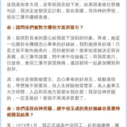
送我過加拿大境，並幫助我安頓下來。結果因著維任那幾
句話，我決定改變原定計劃，留在美國，等待神的帶領，
就在三藩市繼續進修。
余：請問你們被對方哪些方面所吸引？
黃：穎琪對長者的愛心給我留下深刻的印象。再者，她是
一位樂於在機構忠心事奉的好姊妹，我對她很有好感！只
是之前不敢向她表白，恐怕被拒絕！後來知道她決定留在
美國，在三藩市讀書，間中來中信做義工；而我星期六、
日放假，會回三藩市探望媽媽，邀請穎琪一起參加團契和
崇拜。
馮：維任是個勤儉愛主、忠心事奉的好弟兄，樣貌過得
去，學歷雖不那麼高，但人生經驗相當豐富，為人處事又
大方得體，人品和其他方面都令我欣賞！我深信神所賜
的，一定是最好！那就不再渴求甚麼了。
余：你們這段由神所賜，經中信玉成的美好姻緣在甚麼時
候開花結果？
黃：1974年1月，我正式成為中信同工，起初做總務，搬