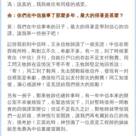
馮：說真的，我與維任有同樣的感受。
余：你們在中信服事了那麼多年，最大的得著是甚麼？
黃：我們在中信事奉的日子，最大的得著是學到信心的功
課。讓我舉一些例子吧！
記得我初到中信時，王永信牧師講了一個見證：中信在密
西根州時，剛創立不久，奉獻不多。有一次，到了時候要
寄出《中信》月刊，但銀行戶口的存款不足支付郵費。同
工問王牧師在這情況下寄不寄，王牧師堅定地回答說：
「寄！」同工到了郵局，先去開郵箱收信件，發現有一封
信裡面是奉獻，價值恰巧足以支付那次的郵費！同工知道
後，滿心感謝神！這見證給我們很大的鼓勵！
另有一例子，鄭果牧師任總幹事時，有一年中信本來的辦
公室不幸被燒毀了，在緊急情況下，只好暫時借用一間教
會的四個課室辦公；但這不是長久之計，鄭牧師就帶領我
們一起祈禱，求神指引並開路，讓我們再有屬於自己的地
方。很奇妙！正當此時，神預備了一位原是工程師的姊妹
願意免費為中信畫建築圖則。