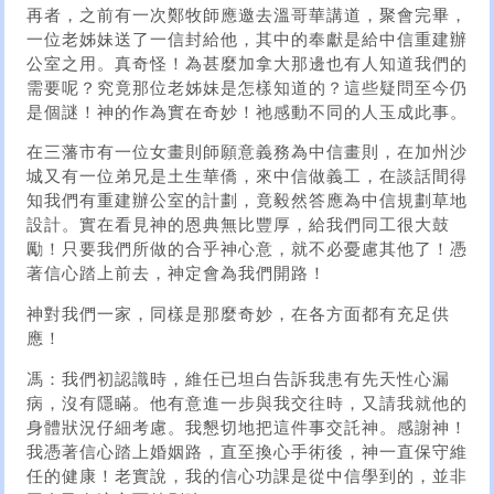
再者，之前有一次鄭牧師應邀去溫哥華講道，聚會完畢，
一位老姊妹送了一信封給他，其中的奉獻是給中信重建辦
公室之用。真奇怪！為甚麼加拿大那邊也有人知道我們的
需要呢？究竟那位老姊妹是怎樣知道的？這些疑問至今仍
是個謎！神的作為實在奇妙！祂感動不同的人玉成此事。
在三藩市有一位女畫則師願意義務為中信畫則，在加州沙
城又有一位弟兄是土生華僑，來中信做義工，在談話間得
知我們有重建辦公室的計劃，竟毅然答應為中信規劃草地
設計。實在看見神的恩典無比豐厚，給我們同工很大鼓
勵！只要我們所做的合乎神心意，就不必憂慮其他了！憑
著信心踏上前去，神定會為我們開路！
神對我們一家，同樣是那麼奇妙，在各方面都有充足供
應！
馮：我們初認識時，維任已坦白告訴我患有先天性心漏
病，沒有隱瞞。他有意進一步與我交往時，又請我就他的
身體狀況仔細考慮。我懇切地把這件事交託神。感謝神！
我憑著信心踏上婚姻路，直至換心手術後，神一直保守維
任的健康！老實說，我的信心功課是從中信學到的，並非