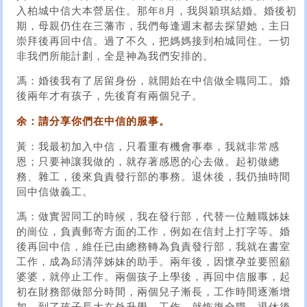
入柏城中信大本營居住。那年8月，我與穎琪結婚。婚後初
期，母親仍住在三藩市，我們每逢週末都去探望她，主日
崇拜後再回中信。過了不久，把媽媽接到柏城同住。一切
非我們所能計劃，全是神為我們安排的。
馮：婚後我有了居留身份，就開始在中信做全職同工。婚
後兩年才有孩子，先後育有兩個兒子。
余：請分享你們在中信的服事。
黃：我最初加入中信，只看重有機會事奉，我就非常感
恩；只要神讓我做的，就存著感恩的心去做。起初做總
務、雜工，後來負責發行部的事務。退休後，我仍抽時間
回中信做義工。
馮：做實習同工的時候，我在發行部，代替一位離職姊妹
的崗位，負責郵寄方面的工作，例如在信封上打字等。婚
後再回中信，維任已由總務轉為負責發行部，我就在書室
工作，成為邱清萍姊妹的助手。兩年後，因懷孕並要照顧
婆婆，就停止工作。兩個孩子上學後，再回中信服事，起
初在財務部做部分時間，兩個兒子漸長，工作時間逐漸增