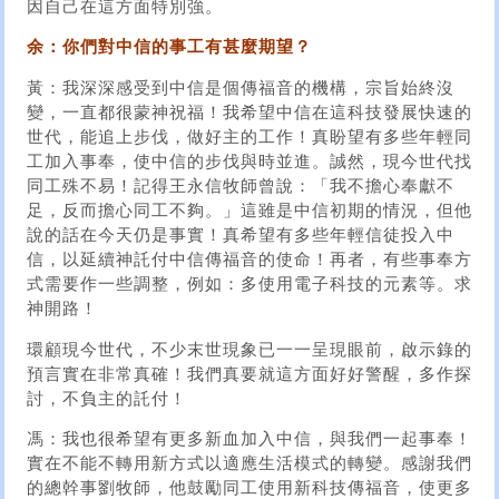
因自己在這方面特別強。
余：你們對中信的事工有甚麼期望？
黃：我深深感受到中信是個傳福音的機構，宗旨始終沒
變，一直都很蒙神祝福！我希望中信在這科技發展快速的
世代，能追上步伐，做好主的工作！真盼望有多些年輕同
工加入事奉，使中信的步伐與時並進。誠然，現今世代找
同工殊不易！記得王永信牧師曾說：「我不擔心奉獻不
足，反而擔心同工不夠。」這雖是中信初期的情況，但他
說的話在今天仍是事實！真希望有多些年輕信徒投入中
信，以延續神託付中信傳福音的使命！再者，有些事奉方
式需要作一些調整，例如：多使用電子科技的元素等。求
神開路！
環顧現今世代，不少末世現象已一一呈現眼前，啟示錄的
預言實在非常真確！我們真要就這方面好好警醒，多作探
討，不負主的託付！
馮：我也很希望有更多新血加入中信，與我們一起事奉！
實在不能不轉用新方式以適應生活模式的轉變。感謝我們
的總幹事劉牧師，他鼓勵同工使用新科技傳福音，使更多