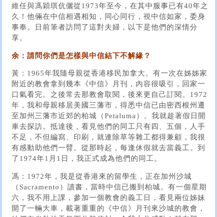
維任與馮穎琪伉儷從1973年至今，在其中服事已有40年之
久！他倆在中信相遇相知，同心同行，視中信如家，委身
事奉。日前筆者訪問了這對夫婦，以下是他們的深情分
享。
余：請問你們是怎樣與中信結下不解緣？
黃：1965年我隨母親從香港移民加拿大。有一次在姊姊家
附近的教會拿到幾本《中信》月刊，內容很吸引，回家一
口氣看完。之後常去那教會取閱，後來更自己訂閱。1972
年，我和母親移居美國三藩市，得悉中信已由密西根州遷
至加州三藩市近郊的柏城（Petaluma）。我就趁著假日開
車去探訪。抵達後，看見他們的同工只有四、五個，人手
不足，不但編寫、印刷，就連除草等雜工都得兼顧，我很
有感動助他們一臂。從那時起，每逢休假就去當義工。到
了1974年1月1日，我正式成為他們的同工。
馮：1972年，我是從香港來的留學生，正在加州沙城
（Sacramento）讀書，當時中信已搬到柏城。有一個星期
六，我不用上課，參加一個教會的義工日，看見兩位姊妹
開了一輛大車，載著重重的《中信》月刊來沙城的教會，