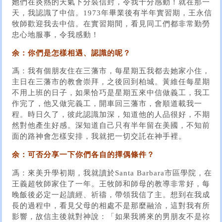
她們在炎熱的天氣下分裝信封，令我十分感動！就在那一
天，我認識了中信。1973年畢業後有半年實習期，王永信
牧師歡迎我去中信。在實習期間，看見同工們都非常勤勞
忠心地服事，令我感動！
余：你們是怎樣相遇、認識的呢？
馮：我有個朋友住在三藩市，每星期五我都去她家小住，
主日在三藩市的教會崇拜，之後回到柏城。黃維任每星期
不用上班的日子，如果恰巧是星期五來中信做義工，我工
作完了，他又做完義工，開車回三藩市，會順道載我一
程。時日久了，彼此認識加深，知道他的人品很好，不期
然對他產生好感。深知道自己只有半年留在美國，不知前
面的路神會怎樣安排，我就把一切交託在神手裡。
余：可否分享一下你們各自的擇偶條件？
馮：來美升學初期，我就讀於Santa Barbara市區學院，在
王義超牧師家住了一年。王牧師和師母的教導非常好，每
晚飯後必定一起讀經、祈禱，帶領我信了主。想到在我成
長的過程中，看見父母的相處不是那麼融洽，這對我有所
影響，故信主後就對神說：「如果我將來的男朋友不是祢