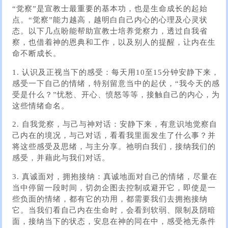
“觉察”是宣教士最重要的基本功，也是生命成长的起始
点。“觉察”能力越高，越明白自己内心的心理及心灵状
态。以下几点盼能帮助宣教士培养觉察力，透过自我省
察，也借着神的恩典和工作，以及别人的提醒，让内在生
命不断成长。
1. 认识及正视当下的感受：每天用10至15分钟安静下来，
感受一下自己的情绪，特别留意当中的起伏，“我今天的感
受是什么？”忧愁、开心、愤怒等等，接触自己的内心，为
这些情绪命名。
2. 自我觉察，与己与神对话：安静下来，有意识地觉察自
己内在的境况，与己对话，看看我里面发生了什么事？并
将这些感受及思绪，与主分享。祂明白我们，接纳我们的
感受，并藉此与我们对话。
3. 真诚面对，拥抱接纳：真诚地面对自己的情绪，尽量在
当中停留一段时间，切勿企图去控制或避开它，即使是一
些负面的情绪，都有它的功用，都需要我们去拥抱接纳
它。当我们看自己内在生命时，会看到软弱、限制及阴暗
面，接纳当下的状态，安息在神的同在中，感受祂无条件