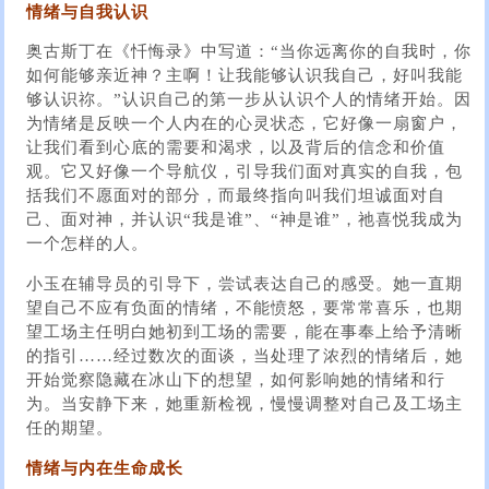
情绪与自我认识
奥古斯丁在《忏悔录》中写道：“当你远离你的自我时，你
如何能够亲近神？主啊！让我能够认识我自己，好叫我能
够认识祢。”认识自己的第一步从认识个人的情绪开始。因
为情绪是反映一个人内在的心灵状态，它好像一扇窗户，
让我们看到心底的需要和渴求，以及背后的信念和价值
观。它又好像一个导航仪，引导我们面对真实的自我，包
括我们不愿面对的部分，而最终指向叫我们坦诚面对自
己、面对神，并认识“我是谁”、“神是谁”，祂喜悦我成为
一个怎样的人。
小玉在辅导员的引导下，尝试表达自己的感受。她一直期
望自己不应有负面的情绪，不能愤怒，要常常喜乐，也期
望工场主任明白她初到工场的需要，能在事奉上给予清晰
的指引……经过数次的面谈，当处理了浓烈的情绪后，她
开始觉察隐藏在冰山下的想望，如何影响她的情绪和行
为。当安静下来，她重新检视，慢慢调整对自己及工场主
任的期望。
情绪与内在生命成长