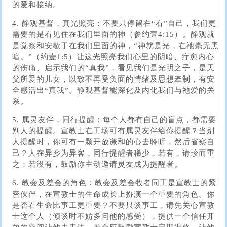
的爱和接纳。
4. 静观基督，真光照亮：不要只停留在“看”自己，我们更
需要的是看见住在我们里面的神（参约壹4:15）。静观就
是觉察和安歇于在我们里面的神，“神就是光，在祂毫无黑
暗。”（约壹1:5）让这光照亮我们心里的阴暗、疗愈内心
的伤痛、启示我们的“真我”，看见我们是光明之子，是天
父所爱的儿女，以致不再受负面的情绪及思想牵制，有安
全感活出“真我”。静观基督能深化及内化我们与祂爱的关
系。
5. 属灵友伴，同行提醒：每个人都有自己的盲点，都需要
别人的提醒。宣教士在工场可有属灵友伴给你提醒？当别
人提醒时，你可有一颗开放谦和的心去聆听，然后省察自
己？人在异乡为异客，同行提醒者稀少，若有，请珍而重
之；若没有，鼓励你主动邀请灵友成为提醒者。
6. 教会及差会的角色：教会及差会牧者同工是宣教士的紧
密伙伴，在宣教士的生命成长上扮演一个重要的角色。你
是否看生命比事工更重要？不要只谈事工，请先关心宣教
士这个人（倾谈时不妨多问他的感受），提供一个信任开