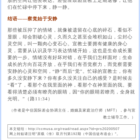
放的空间让他去表达。差会应鼓励宣教士定期退修，让他
们在忙碌中停下来，静一静。
结语——察觉始于安静
那些被压抑了的情绪，就像被遗留在心底的碎石，看似不
显眼，却会割破心灵，久而久之甚至会堆积如山，尘封心
灵空间，叫一颗肉心变石心。宣教士要拥有健康的身心
灵，需要从认识及学习表达情绪开始，这也是生命成长重
要的一步。情绪没有好坏对错，在乎我们怎样面对；生命
成长的方向百花齐放，在乎我们有否觉察力，而觉察需要
安静的心灵和空间，“静”而后“觉”。忙碌的宣教士，你有
多久没安静下来？你有多久没关注自己的感受？是时候去
“看”了，看那个在我里面的神，看那个在神里面的我。要
看得清楚必须有瞭亮的眼睛，因“你的眼睛若瞭亮，全身就
光明。”（路11:34）
（作者是中信国际差会协调主任，婚姻及家庭治疗师（MFT），参与宣
教士辅导工作。）
本文链结：http://ccmusa.org/read/read.aspx?id=prs20200507
网上转贴请注明"原载《传》双月刊第192期（中国信徒布道会）"。