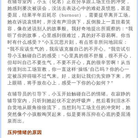
在辅导室内，小玉（化名）正在分享跟工场主任的冲突，
她感到屡次被误会，没法去表达心中的难处及愤怒，甚是
委屈，结果半年后耗尽（burnout），需要提早离开工场。
她在诉说哀情时，并没有声泪俱下，反倒脸上一直挂着笑
容，像在述说别人的故事般。我好奇地提出所观察的：“我
听了你的故事，心里感到很难过，真的好不容易啊。你当
时有什么感受？”小玉沉思片刻，有点答非所问地回应：
“我不应该生气的，我应该克服自己的不开心。”我尝试引
导小玉触碰自己的感受：“心里真的很不舒服，很不开心，
但却叫自己不要生气，不要不开心，真的很辛苦啊！从当
传道到出工场宣教，你一直这样‘操练’自己吗？你的心一
定被压抑得喘不过气来。好，这刻让我们先安静下来，闭
上眼睛，将手放在心上，感受一下你的心如何？”
在辅导员的引导下，小玉开始触碰自己的情绪。在寂静的
辅导室内，只听到她起伏不定的呼吸声，然后看到泪水不
自觉地从眼角徐徐流下，当想到与工场主任的冲突时，她
突然像个小孩般啕哭起来，似是要将压抑在心底的委屈涌
泉而出。
压抑情绪的原因