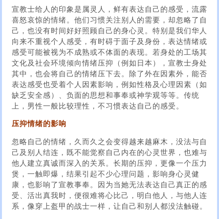
宣教士给人的印象是属灵人，鲜有表达自己的感受，流露
喜怒哀惊的情绪。他们习惯关注别人的需要，却忽略了自
己，也没有时间好好照顾自己的身心灵。特别是我们华人
向来不重视个人感受，有时碍于面子及身份，表达情绪或
感受可能被视为不成熟或不体面的表现。若身处的工场其
文化及社会环境倾向情绪压抑（例如日本），宣教士身处
其中，也会将自己的情绪压下去。除了外在因素外，能否
表达感受也受着个人因素影响，例如性格及心理因素（如
缺乏安全感）、负面的思想和事奉或神学观等等。传统
上，男性一般比较理性，不习惯表达自己的感受。
压抑情绪的影响
忽略自己的情绪，久而久之会变得越来越麻木，没法与自
己及别人结连，既不能觉察自己内在的心灵世界，也难与
他人建立真诚而深入的关系。长期的压抑，更像一个压力
煲，一触即爆，结果引起不少心理问题，影响身心灵健
康，也影响了宣教事奉。因为当她无法表达自己真正的感
受、活出真我时，便很难将心比己，明白他人，与他人连
系，像穿上盔甲的战士一样，让自己和别人都没法触碰。