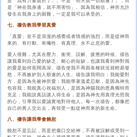
是「我有力量面對了」。不是「明天就一切順遂了」，而
是「神在我身邊，就不用害怕」。因為我相信，神所允許
發生在我身上的困難，一定是我可以承受的。
七、禱告教我學習真愛
「真愛」並不是浪漫的感覺或者情感的強烈，而是從神而
來的、有行動、有犧牲、有真理、永不止息的愛。
愛人很難，尤其在壓力、衝突、誤解、疲憊的時候。禱告
讓我看到自己愛的缺乏、耐心的短缺，也讓我看到神對我
的愛是如何長闊高深。禱告使我不再因各種狀況就輕易發
怒，不再嫉妒別人順遂的人生。禱告讓我明白：我能愛對
方，是因為先被神所愛；我能學著溫柔忍耐，是因為神先
包容我；我能真心祝福別人，是因為神賜我的恩典獨特而
充足；我能說真話讓人得生命，是因為神先用真理光照我
的心，引導我以愛誠實地對待他人。每一次禱告，都像把
自己的舊人交出去，再領受一點從神而來的新生命。
八、禱告讓我學會饒恕
饒恕不是忘記，而是把傷口交給神，不再被誤解或受到一