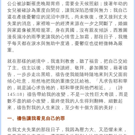
公公被診斷罹患晚期胃癌，需要全天候照顧；接著年幼的
女兒被確診為重度自閉症，讓我深陷恐懼與無力；我自己
還在產後憂鬱症的泥沼中掙扎，尚未恢復，便又接到丈夫
失業的消息，家裡唯一的經濟來源在一夕之間斷了，婚姻
與家庭像被黑暗籠罩。身在異國，沒有親友傾訴，西雅圖
漫長濕冷的雨季更讓我的心情雪上加霜，那段日子，我幾
乎每天都在淚水與無助中度過，憂鬱症也從輕微轉為嚴
重。
就在那樣的絕境中，我進到教會，聽了福音，把自己交給
了主。信主以後，我堅持讀經、敬拜、參加團契，藉著禱
告，一步步走出黑暗。禱告使我能隨時隨地來到天父面前
傾心吐意，坦然地把我的重擔交託給祂。「凡求告耶和華
的，就是誠心求告祂的，耶和華便與他們相近。」（詩
145:18）禱告帶給我的改變，不是一次性巨大奇蹟，而是
數不盡的細小改變，最終使我的人生得到翻轉。細數起
來，禱告對我的人生來說，至少有十個方面的美好：
一、禱告讓我看見自己的罪
在我丈夫失業的那段日子，我因為壓力大、又恐懼未來，