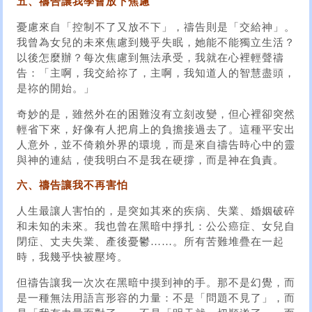
五、禱告讓我學會放下焦慮
憂慮來自「控制不了又放不下」，禱告則是「交給神」。
我曾為女兒的未來焦慮到幾乎失眠，她能不能獨立生活？
以後怎麼辦？每次焦慮到無法承受，我就在心裡輕聲禱
告：「主啊，我交給祢了，主啊，我知道人的智慧盡頭，
是祢的開始。」
奇妙的是，雖然外在的困難沒有立刻改變，但心裡卻突然
輕省下來，好像有人把肩上的負擔接過去了。這種平安出
人意外，並不倚賴外界的環境，而是來自禱告時心中的靈
與神的連結，使我明白不是我在硬撐，而是神在負責。
六、禱告讓我不再害怕
人生最讓人害怕的，是突如其來的疾病、失業、婚姻破碎
和未知的未來。我也曾在黑暗中掙扎：公公癌症、女兒自
閉症、丈夫失業、產後憂鬱……。所有苦難堆疊在一起
時，我幾乎快被壓垮。
但禱告讓我一次次在黑暗中摸到神的手。那不是幻覺，而
是一種無法用語言形容的力量：不是「問題不見了」，而