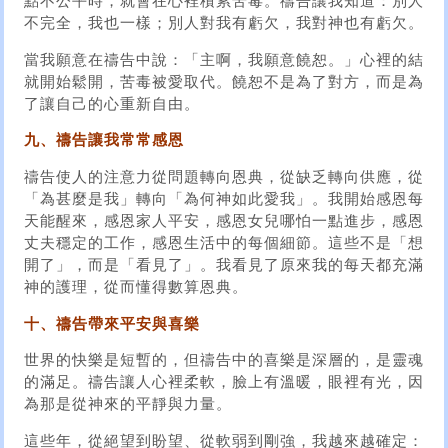
點不公平時，就會在心裡積累苦毒。禱告讓我知道：別人
不完全，我也一樣；別人對我有虧欠，我對神也有虧欠。
當我願意在禱告中說：「主啊，我願意饒恕。」心裡的結
就開始鬆開，苦毒被愛取代。饒恕不是為了對方，而是為
了讓自己的心重新自由。
九、禱告讓我常常感恩
禱告使人的注意力從問題轉向恩典，從缺乏轉向供應，從
「為甚麼是我」轉向「為何神如此愛我」。我開始感恩每
天能醒來，感恩家人平安，感恩女兒哪怕一點進步，感恩
丈夫穩定的工作，感恩生活中的每個細節。這些不是「想
開了」，而是「看見了」。我看見了原來我的每天都充滿
神的護理，從而懂得數算恩典。
十、禱告帶來平安與喜樂
世界的快樂是短暫的，但禱告中的喜樂是深層的，是靈魂
的滿足。禱告讓人心裡柔軟，臉上有溫暖，眼裡有光，因
為那是從神來的平靜與力量。
這些年，從絕望到盼望、從軟弱到剛強，我越來越確定：