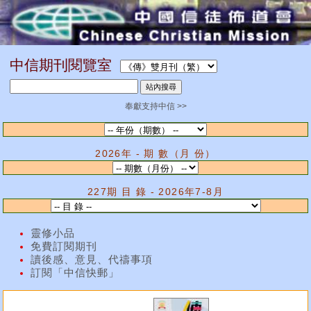
中信期刊閱覽室
奉獻支持中信 >>
2026年 - 期 數（月 份）
227期 目 錄 - 2026年7-8月
靈修小品
免費訂閱期刊
讀後感、意見、代禱事項
訂閱「中信快郵」