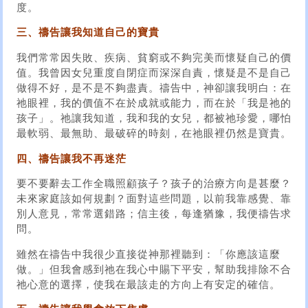
度。
三、禱告讓我知道自己的寶貴
我們常常因失敗、疾病、貧窮或不夠完美而懷疑自己的價
值。我曾因女兒重度自閉症而深深自責，懷疑是不是自己
做得不好，是不是不夠盡責。禱告中，神卻讓我明白：在
祂眼裡，我的價值不在於成就或能力，而在於「我是祂的
孩子」。祂讓我知道，我和我的女兒，都被祂珍愛，哪怕
最軟弱、最無助、最破碎的時刻，在祂眼裡仍然是寶貴。
四、禱告讓我不再迷茫
要不要辭去工作全職照顧孩子？孩子的治療方向是甚麼？
未來家庭該如何規劃？面對這些問題，以前我靠感覺、靠
別人意見，常常選錯路；信主後，每逢猶豫，我便禱告求
問。
雖然在禱告中我很少直接從神那裡聽到：「你應該這麼
做。」但我會感到祂在我心中賜下平安，幫助我排除不合
祂心意的選擇，使我在最該走的方向上有安定的確信。