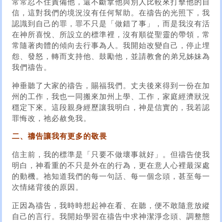
常常忍不住責備他，還不斷拿他與別人比較來打擊他的自
信，這對我們的境況沒有任何幫助。在禱告的光照下，我
認識到自己的罪，罪不只是「做錯了事」，而是我沒有活
在神所喜悅、所設立的標準裡，沒有順從聖靈的帶領，常
常隨著肉體的傾向去行事為人。我開始改變自己，停止埋
怨、發怒，轉而支持他、鼓勵他，並請教會的弟兄姊妹為
我們禱告。
神垂聽了大家的禱告，賜福我們。丈夫後來得到一份在加
州的工作，我也一同搬來加州上學、工作，家庭經濟狀況
穩定下來。這段親身經歷讓我明白，神是信實的，我若認
罪悔改，祂必赦免我。
二、禱告讓我有更多的敬畏
信主前，我的標準是「只要不做壞事就好」。但禱告使我
明白，神看重的不只是外在的行為，更在意人心裡最深處
的動機。祂知道我們的每一句話、每一個念頭，甚至每一
次情緒背後的原因。
正因為禱告，我時時想起神在看、在聽，便不敢隨意放縱
自己的言行。我開始學習在禱告中求神潔淨念頭、調整態