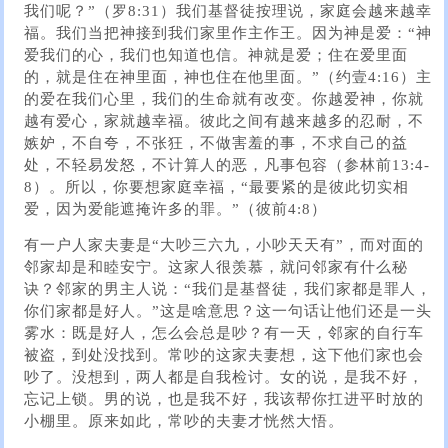
我们呢？”（罗8:31）我们基督徒按理说，家庭会越来越幸
福。我们当把神接到我们家里作主作王。因为神是爱：“神
爱我们的心，我们也知道也信。神就是爱；住在爱里面
的，就是住在神里面，神也住在他里面。”（约壹4:16）主
的爱在我们心里，我们的生命就有改变。你越爱神，你就
越有爱心，家就越幸福。彼此之间有越来越多的忍耐，不
嫉妒，不自夸，不张狂，不做害羞的事，不求自己的益
处，不轻易发怒，不计算人的恶，凡事包容（参林前13:4-
8）。所以，你要想家庭幸福，“最要紧的是彼此切实相
爱，因为爱能遮掩许多的罪。”（彼前4:8）
有一户人家夫妻是“大吵三六九，小吵天天有”，而对面的
邻家却是和睦安宁。这家人很羡慕，就问邻家有什么秘
诀？邻家的男主人说：“我们是基督徒，我们家都是罪人，
你们家都是好人。”这是啥意思？这一句话让他们还是一头
雾水：既是好人，怎么会总是吵？有一天，邻家的自行车
被盗，到处没找到。常吵的这家夫妻想，这下他们家也会
吵了。没想到，两人都是自我检讨。女的说，是我不好，
忘记上锁。男的说，也是我不好，我该帮你扛进平时放的
小棚里。原来如此，常吵的夫妻才恍然大悟。