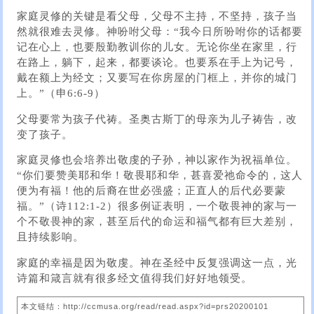
家庭灵修的关键是看父母，父母不主持，不坚持，孩子当
然就很难去灵修。神吩咐父母：“我今日所吩咐你的话都要
记在心上，也要殷勤教训你的儿女。无论你坐在家里，行
在路上，躺下，起来，都要谈论。也要系在手上为记号，
戴在额上为经文；又要写在你房屋的门框上，并你的城门
上。”（申6:6-9）
父母要常为孩子代祷。圣奥古斯丁的母亲为儿子祷告，改
变了孩子。
家庭灵修也会培养出敬虔的子孙，神以家作为祝福单位。
“你们要赞美耶和华！敬畏耶和华，甚喜爱祂命令的，这人
便为有福！他的后裔在世必强盛；正直人的后代必要蒙
福。”（诗112:1-2）很多例证表明，一个敬畏神的家与一
个不敬畏神的家，甚至后代的命运和福气都有巨大差别，
且持续影响。
家庭的幸福是因为敬虔。神在圣经中反复强调这一点，光
诗篇和箴言就有很多经文值得我们好好地领受。
本文链结：http://ccmusa.org/read/read.aspx?id=prs20200101