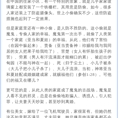
在中国的住家小区，有一个特别的景象，就是几乎家家玻
璃窗上都安装了一个铁栅栏。其用意是防偷。如今，很多
人家还装上了防盗摄像头。世上小偷确实不少，这些防盗
措施也起到了一定效果。
但是家庭里还有一种小偷，是人防不胜防的。这小偷就是
魔鬼，专偷人家的幸福。魔鬼第一次出手，就偷了人类第
一个家庭（亚当和夏娃）的幸福。从此，他们有了害怕
（在园中躲起来）、责备（亚当责备神：祢赐给我与我同
居的女人把果子给我吃了）、苦楚（女人有怀胎生孩子的
苦）、劳累（男人有汗流满面才能糊口的累）、被赶出伊
甸园（不能与神在一起）、死（归于尘土）、小儿子被杀
（大儿子把小儿子杀了）、大儿子流浪。当初，神将亚当
和夏娃配成婚姻建成家，就赐福他们（参创1:28）。可他
们的福又在哪儿？
更可悲的是，从此人类的家庭成了魔鬼的古战场，魔鬼是
人看不见的邪灵，总是在偷偷地欺骗人、诱惑人，引人犯
罪，让夫妻天天吵架，甚至吵到离婚。
有位美女，嫁给了一位飞机驾驶员，家很富有。但她仍然
这不如意那不满足，丈夫回来，她总嫌弃他连家务都不会