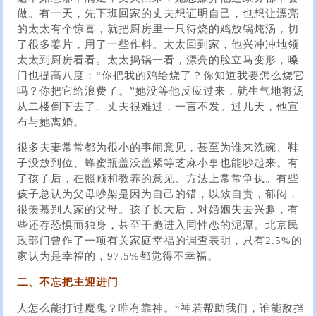
做。有一天，先下班回家的丈夫想证明自己，也想让漂亮
的太太有个惊喜，就把厨房里一只待烧的鸡放锅炖汤，切
了很多姜片，用了一些作料。太太回到家，他兴冲冲地领
太太到厨房看看。太太揭锅一看，漂亮的脸立马变形，嗓
门也提高八度：“你把我的鸡给烧了？你知道我要怎么烧它
吗？你把它给浪费了。”她没等他反应过来，就生气地将汤
从二楼倒下去了。丈夫很难过，一言不发。过几天，他宣
布与她离婚。
很多夫妻常常都为很小的事闹意见，甚至为谁来洗碗、鞋
子没放到位、蜂蜜瓶盖没盖紧等芝麻小事也能吵起来。有
了孩子后，在照顾和教养的意见、方法上常常争执。有些
孩子总认为父母吵架是因为自己的错，以致自责，郁闷，
很羡慕别人家的父母。孩子长大后，对婚姻失去兴趣，有
些还存恐惧而独身，甚至干脆进入同性恋的泥潭。北京民
政部门曾作了一项有关家庭幸福的调查表明，只有2.5%的
家认为是幸福的，97.5%都觉得不幸福。
二、不忘把主迎进门
人怎么能打过魔鬼？唯有靠神。“神若帮助我们，谁能敌挡