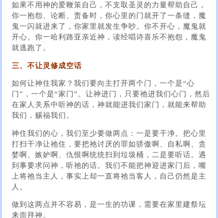
如果不用神的爱鞭策自己，不支取圣灵的力量帮助自己，
你一抱怨、论断、责备时，你心里的门就开了一条缝，魔
鬼一闪就进来了，你家里就发生争吵。你不开心，魔鬼就
开心。你一哈利路亚亲近神，读经唱诗喜乐不抱怨，魔鬼
就逃跑了。
三、不让灵修成空话
如何让神住我家？我们要向主打开两个门，一个是“心
门”，一个是“家门”。让神进门，只要祂进我们心门，然后
在家人关系中听神的话，神就能进我们家门，就能来帮助
我们，赐福我们。
神住我们的心，我们至少要做两点：一是要干净。把心里
打扫干净让祂住，要把祂讨厌的罪如骄傲啊、自私啊、贪
婪啊、嫉妒啊、仇恨啊统统扫到垃圾桶，二是要听话。遇
到事要求问神，听祂的话。我们不能把神迎进家门后，嘴
上将祂当主人，事实上却一直将祂当客人，自己仍然是主
人。
做到这两点并不容易，是一生的功课，需要在家里建祭坛
来崇拜神。