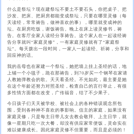
什么是祭坛？现在建祭坛不要土不要石头，你把桌子、把
沙发、把床、把厨房都能变成祭坛，只要在哪里灵修（每
天读经，常常祷告，做神喜欢的事），哪里就变成神的
坛。在厨房吃饭，谢饭祷告。晚上在床上读灵修书，祷
告。在客厅全家人读经分享祷告。这个家人在一起读经祷
告分享就叫“家庭灵修”，一有家庭灵修就有了“家庭祭
坛”。每天拨出一段时间，一家人一起读经、祈祷，分享和
回应神的话。
我的岳母也在家建一个祭坛，她把墙上挂上圣经的话，地
上铺一个小毯子，跪在那祷告，到70岁买一个钢琴在家请
人教她弹教会的歌。天天看圣经。不光如此，最主要是她
在这个年龄还努力对照圣经，检查自己的言行举止，有很
多性情方面都在改变，广传福音，结了不少果子。
今日孩子们天天被学校、被社会上的各种错误观念所包
围，受到各种神不喜欢的事影响。信主的家庭，如果没有
家庭灵修，只是每主日带儿女去教会敬拜、上主日学，就
像一星期只吃一次大餐，却没有供应家常便饭，灵命实在
难以健康成长。因此家庭灵修不但重要，而且是必须的！