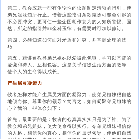
第三，教会应就一些有争论性的议题制定清晰的指引，使
弟兄姐妹知所行止。借着这些指引条款减除可能会引起的
不必要冲突，更可使一些企图胡作妄为的人知所警惕。固
然，所定的指引并非金科玉律，有需要时可加以修订。
第四，必须知道如何面对矛盾和冲突，并掌握处理的技
巧。
第五，藉讲台教导弟兄姐妹以爱彼此包容，学习以基督的
爱谦和待人、互相包容。这是关乎信徒生活方面的教导，
使个人的生命得以成长。
产生属灵凝聚力
牧者怎样才能产生属灵方面的凝聚力，使弟兄姐妹很自然
地倾向你、尊重你的领导？简言之，如何凝聚弟兄姐妹的
心？我的一些体会如下：
首先，最重要的是：牧者的心真真实实只是为了神、为了
教会和弟兄姐妹，使大使命得以实行。令弟兄姐妹相信你
的人格，相信你的真心，相信你的属灵领导，使他们自然