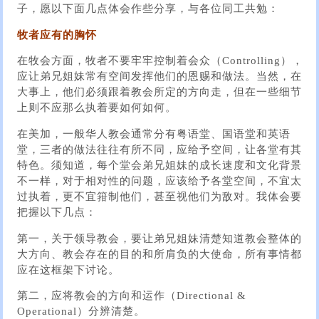
子，愿以下面几点体会作些分享，与各位同工共勉：
牧者应有的胸怀
在牧会方面，牧者不要牢牢控制着会众（Controlling），
应让弟兄姐妹常有空间发挥他们的恩赐和做法。当然，在
大事上，他们必须跟着教会所定的方向走，但在一些细节
上则不应那么执着要如何如何。
在美加，一般华人教会通常分有粤语堂、国语堂和英语
堂，三者的做法往往有所不同，应给予空间，让各堂有其
特色。须知道，每个堂会弟兄姐妹的成长速度和文化背景
不一样，对于相对性的问题，应该给予各堂空间，不宜太
过执着，更不宜箝制他们，甚至视他们为敌对。我体会要
把握以下几点：
第一，关于领导教会，要让弟兄姐妹清楚知道教会整体的
大方向、教会存在的目的和所肩负的大使命，所有事情都
应在这框架下讨论。
第二，应将教会的方向和运作（Directional &
Operational）分辨清楚。