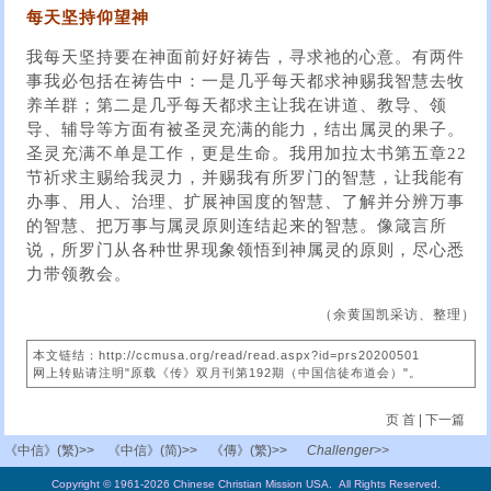
每天坚持仰望神
我每天坚持要在神面前好好祷告，寻求祂的心意。有两件
事我必包括在祷告中：一是几乎每天都求神赐我智慧去牧
养羊群；第二是几乎每天都求主让我在讲道、教导、领
导、辅导等方面有被圣灵充满的能力，结出属灵的果子。
圣灵充满不单是工作，更是生命。我用加拉太书第五章22
节祈求主赐给我灵力，并赐我有所罗门的智慧，让我能有
办事、用人、治理、扩展神国度的智慧、了解并分辨万事
的智慧、把万事与属灵原则连结起来的智慧。像箴言所
说，所罗门从各种世界现象领悟到神属灵的原则，尽心悉
力带领教会。
（余黄国凯采访、整理）
本文链结：http://ccmusa.org/read/read.aspx?id=prs20200501
网上转贴请注明"原载《传》双月刊第192期（中国信徒布道会）"。
页 首
|
下一篇
《中信》(繁)>>
《中信》(简)>>
《傳》(繁)>>
Challenger>>
Copyright © 1961-2026 Chinese Christian Mission USA. All Rights Reserved.