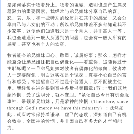
是如何落实于牧者身上。牧者的坦诚、透明也是产生属灵
凝聚力的重要因素。我经常与弟兄姐妹分享自己的喜、
怒、哀、乐，和一些特别的经历并在其中的感受，又会分
享自己与儿女们的互动；所以弟兄姐妹差不多都知道我不
少家事，这使他们知道我只是一个常人，并非高人一等，
我也会遭遇到一般人所遇到的问题，也会有一般人所有的
感受，甚至也有个人的软弱。
牧者能令弟兄姐妹归心、敬重，诚属好事；那么，怎样才
能避免让弟兄姐妹把自己偶像化——看重你、追随你过于
主耶稣呢？一旦弟兄姐妹对牧者有偶像化的倾向，牧者本
人一定要醒觉，明白这实在是个试探，真要小心自己的言
行和感受，常提醒自己不过是个普通人，原不配被主使
用。我经常在讲台提到哥林多后书第四章1节：“我们既然
蒙怜悯，受了这职分，就不丧胆。”紧记自己今日有机会服
事神、带领弟兄姐妹，乃是蒙神的怜悯（Therefore, since
through God's mercy we have this ministry）；既然如
此，就应时常保持着谦卑、虚己的态度，深知道自己有机
会牧会，全因神的怜悯，并非因自己有多大的才华和能
力。