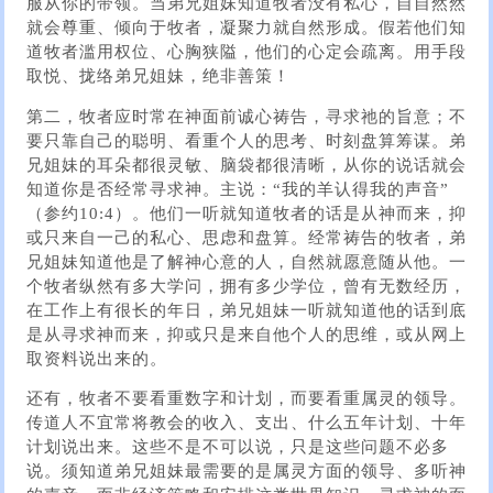
服从你的带领。当弟兄姐妹知道牧者没有私心，自自然然
就会尊重、倾向于牧者，凝聚力就自然形成。假若他们知
道牧者滥用权位、心胸狭隘，他们的心定会疏离。用手段
取悦、拢络弟兄姐妹，绝非善策！
第二，牧者应时常在神面前诚心祷告，寻求祂的旨意；不
要只靠自己的聪明、看重个人的思考、时刻盘算筹谋。弟
兄姐妹的耳朵都很灵敏、脑袋都很清晰，从你的说话就会
知道你是否经常寻求神。主说：“我的羊认得我的声音”
（参约10:4）。他们一听就知道牧者的话是从神而来，抑
或只来自一己的私心、思虑和盘算。经常祷告的牧者，弟
兄姐妹知道他是了解神心意的人，自然就愿意随从他。一
个牧者纵然有多大学问，拥有多少学位，曾有无数经历，
在工作上有很长的年日，弟兄姐妹一听就知道他的话到底
是从寻求神而来，抑或只是来自他个人的思维，或从网上
取资料说出来的。
还有，牧者不要看重数字和计划，而要看重属灵的领导。
传道人不宜常将教会的收入、支出、什么五年计划、十年
计划说出来。这些不是不可以说，只是这些问题不必多
说。须知道弟兄姐妹最需要的是属灵方面的领导、多听神