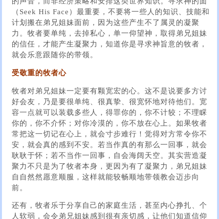
的声音，而非经济策略和安排这类世界知识。寻求神的面
（Seek His Face）最重要，不要将一些人的知识、技能和
计划搬在弟兄姐妹面前，因为这些产生不了属灵的凝聚
力。牧者要单纯，去掉私心，单一仰望神，取得弟兄姐妹
的信任，才能产生凝聚力，知道你是寻求神旨意的牧者，
就会乐意跟随你的带领。
受敬重的牧者心
牧者对弟兄姐妹一定要有颗宽宏的心。这不是说要多方讨
好会友，乃是要很单纯、很真挚、很宽怀地对待他们。宽
容一点就可以装载多些人，得罪你的，你不计较；不理睬
你的，你不介怀；对你冷漠的，你不放在心上。如果牧者
常把这一切记在心上，就会寸步难行！觉得对方常令你不
安，就会真的感到不安。若当作真的有那么一回事，就会
耿耿于怀；若不当作一回事，自会海阔天空。其实营造凝
聚力不只是为了牧者本身，更因为有了凝聚力，弟兄姐妹
自自然然愿意顺服，这样就能较畅顺地带领教会迈步向
前。
还有，牧者乐于分享自己的家庭生活，甚至内心挣扎、个
人软弱，会令弟兄姐妹感到很有亲切感，让他们知道信仰