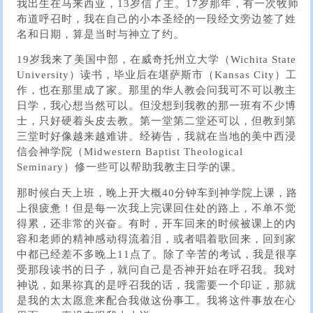
我出生在马来西亚，13岁信了主。17岁那年，有一次牧师
布道呼召时，我在自己的小本圣经的一段经文旁边签了姓
名和日期，算是当时与神立了约。
19岁我来了美国中部，在威奇托州立大学（Wichita State
University）读书，毕业后在堪萨斯市（Kansas City）工
作，也在那里成了家。那里的华人教会问我可不可以教主
日学，我心想当然可以。但没想到我教的那一班有不少博
士，只好硬着头皮去教。第一堂第二堂还可以，但教到第
三堂时好像越来越难讲。经祷告，我就在当地的美中西浸
信会神学院（Midwestern Baptist Theological
Seminary）修一些可以帮助我教主日学的课。
那时候白天上班，晚上开大概40分钟车到神学院上课，路
上很疲惫！但是每一次我上完课回住处的路上，不单不觉
得累，还非常的兴奋。有时，开车回来的时候被课上的内
容和老师的精神感动得流着泪，或者唱着歌回来，回到家
中都已经差不多晚上11点了。除了辛苦的考试，我是很享
受那段读书的日子，就问自己是否神开始在呼召我。我对
神说，如果祢真的是呼召我的话，我需要一个印证，那就
是我的太太愿意来配合我做这份事工。我将这件事放在心