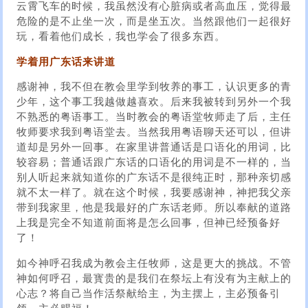
云霄飞车的时候，我虽然没有心脏病或者高血压，觉得最
危险的是不止坐一次，而是坐五次。当然跟他们一起很好
玩，看着他们成长，我也学会了很多东西。
学着用广东话来讲道
感谢神，我不但在教会里学到牧养的事工，认识更多的青
少年，这个事工我越做越喜欢。后来我被转到另外一个我
不熟悉的粤语事工。当时教会的粤语堂牧师走了后，主任
牧师要求我到粤语堂去。当然我用粤语聊天还可以，但讲
道却是另外一回事。在家里讲普通话是口语化的用词，比
较容易；普通话跟广东话的口语化的用词是不一样的，当
别人听起来就知道你的广东话不是很纯正时，那种亲切感
就不太一样了。就在这个时候，我要感谢神，神把我父亲
带到我家里，他是我最好的广东话老师。所以奉献的道路
上我是完全不知道前面将是怎么回事，但神已经预备好
了！
如今神呼召我成为教会主任牧师，这是更大的挑战。不管
神如何呼召，最寳贵的是我们在祭坛上有没有为主献上的
心志？将自己当作活祭献给主，为主摆上，主必预备引