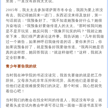
里面，一直没有跟我太太说。
2005年，我太太去参加堪萨斯市冬令会，我因为要上班没
有去。我记得她回来一进门，东西还没来得及放好，第一
句话就说：“我预备好了。”我不知道她预备好什么？她很
兴奋地说：“我预备好要做传道人的太太。”那时候我问她
是不是开玩笑，她反问我：“我像开玩笑的吗？”我就让她
坐下来，我们很严肃谈论这件事。我告诉她：“几年前我做
过一个祷告，如果神呼召我做传道的话，要你来开口，你
如果说预备好了，就是预备好我要做传道。”我再问她是否
真的这样想，她回答我说：“就这样做吧！”这样，我就决
定全职事奉。
青少年要告我的状
当时我在神学院的书还没读完，我首先要做的就是把工作
辞掉。父母亲为此非常压抑和诧异。虽然他们是基督徒，
但他们还是很难接受我们的决定。那个时候，我心想就凭
着信心吧！
当时我们的教会在找全时间的传道人，我还没有毕业，就
硬着头皮尝试向教会申请可否让我一面做一面读书直至毕