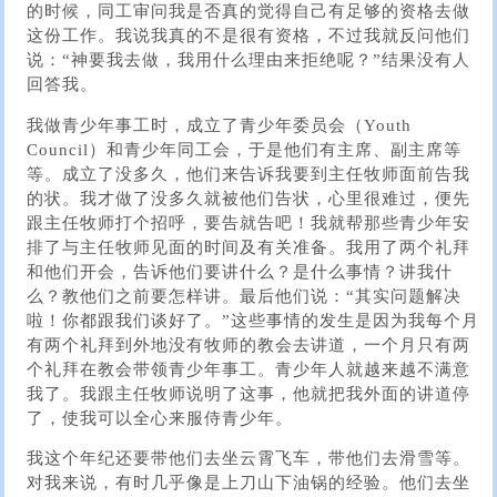
的时候，同工审问我是否真的觉得自己有足够的资格去做
这份工作。我说我真的不是很有资格，不过我就反问他们
说：“神要我去做，我用什么理由来拒绝呢？”结果没有人
回答我。
我做青少年事工时，成立了青少年委员会（Youth
Council）和青少年同工会，于是他们有主席、副主席等
等。成立了没多久，他们来告诉我要到主任牧师面前告我
的状。我才做了没多久就被他们告状，心里很难过，便先
跟主任牧师打个招呼，要告就告吧！我就帮那些青少年安
排了与主任牧师见面的时间及有关准备。我用了两个礼拜
和他们开会，告诉他们要讲什么？是什么事情？讲我什
么？教他们之前要怎样讲。最后他们说：“其实问题解决
啦！你都跟我们谈好了。”这些事情的发生是因为我每个月
有两个礼拜到外地没有牧师的教会去讲道，一个月只有两
个礼拜在教会带领青少年事工。青少年人就越来越不满意
我了。我跟主任牧师说明了这事，他就把我外面的讲道停
了，使我可以全心来服侍青少年。
我这个年纪还要带他们去坐云霄飞车，带他们去滑雪等。
对我来说，有时几乎像是上刀山下油锅的经验。他们去坐