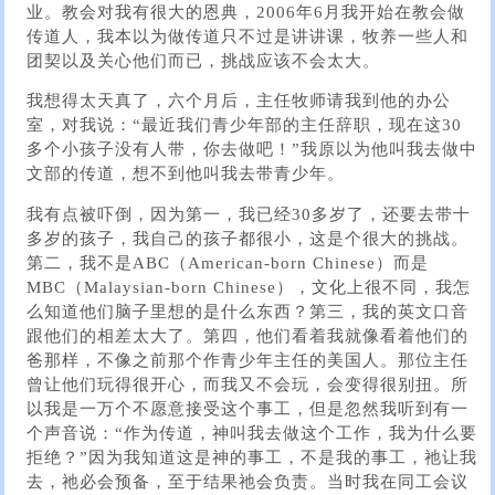
业。教会对我有很大的恩典，2006年6月我开始在教会做
传道人，我本以为做传道只不过是讲讲课，牧养一些人和
团契以及关心他们而已，挑战应该不会太大。
我想得太天真了，六个月后，主任牧师请我到他的办公
室，对我说：“最近我们青少年部的主任辞职，现在这30
多个小孩子没有人带，你去做吧！”我原以为他叫我去做中
文部的传道，想不到他叫我去带青少年。
我有点被吓倒，因为第一，我已经30多岁了，还要去带十
多岁的孩子，我自己的孩子都很小，这是个很大的挑战。
第二，我不是ABC（American-born Chinese）而是
MBC（Malaysian-born Chinese），文化上很不同，我怎
么知道他们脑子里想的是什么东西？第三，我的英文口音
跟他们的相差太大了。第四，他们看着我就像看着他们的
爸那样，不像之前那个作青少年主任的美国人。那位主任
曾让他们玩得很开心，而我又不会玩，会变得很别扭。所
以我是一万个不愿意接受这个事工，但是忽然我听到有一
个声音说：“作为传道，神叫我去做这个工作，我为什么要
拒绝？”因为我知道这是神的事工，不是我的事工，祂让我
去，祂必会预备，至于结果祂会负责。当时我在同工会议