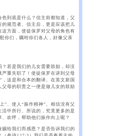
角色到底是什么？信主前都知道，父
行的规范者。信主后，更是应该把儿
在这方面，使徒保罗对父母的角色有
安慰你们，嘱咐你们各人，好像父亲
吗？若是我们的儿女需要鼓励，却没
就严重失职了！使徒保罗在讲到父母
”，这是和合本的翻译。在英文新国
人父母的职责之一便是做儿女的鼓励
向上”、使人“振作精神”。相信没有父
生活中所行、所说的，究竟更多的是
掌、欢呼，帮助他们振作向上呢？
业赐给我们而感恩？是否告诉我们的
参诗127:3）我们是否奉着主的