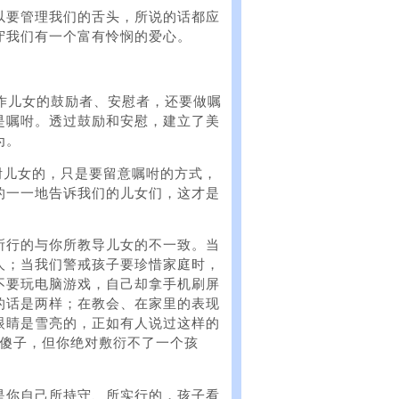
以要管理我们的舌头，所说的话都应
守我们有一个富有怜悯的爱心。
作儿女的鼓励者、安慰者，还要做嘱
是嘱咐。透过鼓励和安慰，建立了美
为。
当嘱咐儿女的，只是要留意嘱咐的方式，
的一一地告诉我们的儿女们，这才是
所行的与你所教导儿女的不一致。当
人；当我们警戒孩子要珍惜家庭时，
不要玩电脑游戏，自己却拿手机刷屏
的话是两样；在教会、在家里的表现
眼睛是雪亮的，正如有人说过这样的
个傻子，但你绝对敷衍不了一个孩
是你自己所持守、所实行的，孩子看