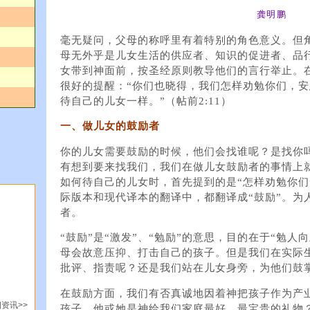
龚明鹏
毫无疑问，父母的称呼里有着特别的角色意义。但
母无外乎是儿女生活的供应者、知识的促进者、品
女带到神面前，按圣经原则教导他们的言行举止。
很好的提醒：“你们也晓得，我们怎样劝勉你们，
待自己的儿女一样。”（帖前2:11）
一、做儿女的鼓励者
你的儿女需要鼓励的时候，他们会找谁呢？是找你
有想到要来找我们，我们在做儿女鼓励者的事情上
如何待自己的儿女时，首先提到的是“怎样劝勉你们
际版本和现代译本的翻译中，都翻译成“鼓励”。为
者。
“鼓励”是“激发”、“勉励”的意思，目的在于“勉人
母会故意压抑、打击自己的孩子。但是我们在实际
批评、指责呢？还是我们站在儿女身旁，为他们鼓
在鼓励方面，我们有否真诚地因着神把孩子作为产
资讯>>
孩子，他或她是神给我们家庭最好、最宝贵的礼物？（