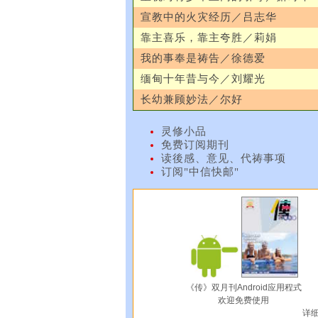
宣教中的火灾经历／吕志华
靠主喜乐，靠主夸胜／莉娟
我的事奉是祷告／徐德爱
缅甸十年昔与今／刘耀光
长幼兼顾妙法／尔好
灵修小品
免费订阅期刊
读後感、意见、代祷事项
订阅"中信快邮"
《传》双月刊Android应用程式
欢迎免费使用
详细