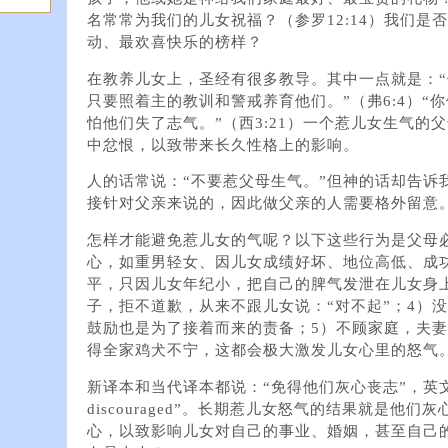
名常常为我们的儿女祝福？（参罗12:14）我们是
动、最欢喜快乐的榜样？
在教养儿女上，圣经有很多教导。其中一点就是：
只要照着主的教训和警戒养育他们。”（弗6:4）“
怕他们失了志气。”（西3:21）一个惹儿女生气的
中忿恨，以致带来长久性格上的影响。
人的话常说：“不要惹父母生气。”但神的话却告诉
接针对父亲来说的，因此做父亲的人需要格外留意
怎样才能避免惹儿女的气呢？以下这些行为是父母
心，如重男轻女、因儿女成绩好坏、地位高低、成
平，只因儿女年纪小，把自己的脾气发泄在儿女身
子，拒不道歉，从来不跟儿女说：“对不起”；4）
鼓励也是为了接着而来的责备；5）不顾家庭，夫
得全家鸡犬不宁，这都会极大激发儿女心里的怒气
新译本和当代译本都说：“免得他们灰心丧志”，英文KJV说：
discouraged”。长期惹儿女怒气的结果就是他
心，以致影响儿女对自己的事业、婚姻，甚至自己