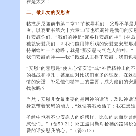
在是太大！
二、做儿女的安慰者
帖撒罗尼迦前书第二章11节教导我们，父母不单是
者。以赛亚书第六十六章13节也强调神是我们的安
样安慰你们。”我们的神是“赐各样安慰的神”（林后
祂就安慰我们，叫我们能用神所赐的安慰去安慰那遭
特别给神一个称呼，就是“那安慰丧气之人的神。”（
我们安慰的神——我们既然从主得了安慰，我们也
“安慰”的意思是“使人心情安适”或“补偿精神上的
的挑战和挣扎，甚至面对比我们更多的试探。在这
情的安适、补足他们精神上的需要，成为他们的安
找你吗？
当然，安慰儿女最重要的是用神的话语，及以神话
身就带着安慰的能力，“这话将我救活了；我在患难中
圣经中也有不少安慰人的好榜样。比如约瑟面对曾
慰他们。”（创50:21）财主波阿斯对拾穗的路得
爱的话安慰我的心。”（得2:13）