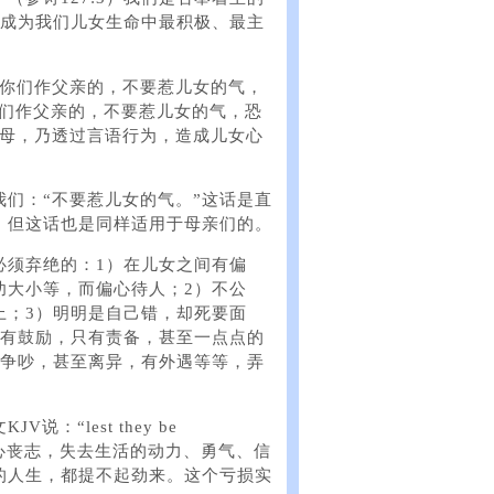
否成为我们儿女生命中最积极、最主
“你们作父亲的，不要惹儿女的气，
你们作父亲的，不要惹儿女的气，恐
父母，乃透过言语行为，造成儿女心
我们：“不要惹儿女的气。”这话是直
。但这话也是同样适用于母亲们的。
必须弃绝的：1）在儿女之间有偏
功大小等，而偏心待人；2）不公
上；3）明明是自己错，却死要面
没有鼓励，只有责备，甚至一点点的
妻争吵，甚至离异，有外遇等等，弄
。
“lest they be
们灰心丧志，失去生活的动力、勇气、信
的人生，都提不起劲来。这个亏损实