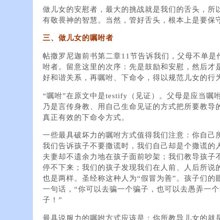
做儿女的安慰者，最大的挑战就是我们的舌头，所
有敬畏神的智慧。当然，管好舌头，根本上是要保
三、做儿女的嘱咐者
帖撒罗尼迦前书第二章11节告诉我们，父母不单是
咐者。留意这里的次序：先是鼓励和安慰，然后才
好和谐关系，再嘱咐、下命令，得以规范儿女的行
“嘱咐”在原文中是testify（见证）。父母是应
乃是言传身教、用自己生命见证的方式把所要教导
真正有效的下命令方式。
一些最具破坏力的嘱咐方式值得我们注意：你自己
我们告诉孩子不要撒谎时，我们自己却是个撒谎的
夫妻却不遗余力地在孩子面前吵架；我们教导孩子
停不下来；我们的孩子发现我们在人前、人后所说
也是两样。圣经称这种人为“假冒为善”。孩子们的
一句话，“你可以去骗一个骗子，也可以去愚弄一
子！”
最具说服力的嘱咐方式应该是：你所教导儿女的就