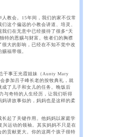
人教会。15年间，我们的家不仅常
我们这个偏远的小教会讲道、培灵、
现我们在无意中已经接待了很多“天
们独特的恩赐与财富。牧者们的胸襟
了很大的影响，已经在不知不觉中改
的赐福带领。
事王光霞姐妹（Aunty Mary
安城教会参加吕子峰长老的按牧典礼，就
就成了儿子和女儿的任务。晚饭后
记忆力与奇特的人生经历，让我们听得
妈妈讲故事似的，妈妈也是这样的柔
成长起了关键作用。他妈妈以家庭学
复兴运动的领袖。其实妈妈不只是在
会的贡献更大。你的这两个孩子很特