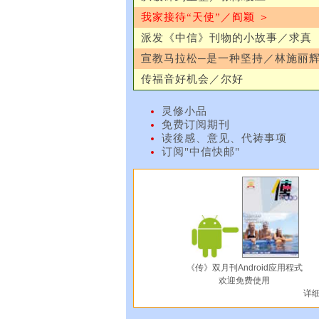
我家接待“天使”／阎颖 ＞
派发《中信》刊物的小故事／求真
宣教马拉松─是一种坚持／林施丽
传福音好机会／尔好
灵修小品
免费订阅期刊
读後感、意见、代祷事项
订阅"中信快邮"
《传》双月刊Android应用程式
欢迎免费使用
详细