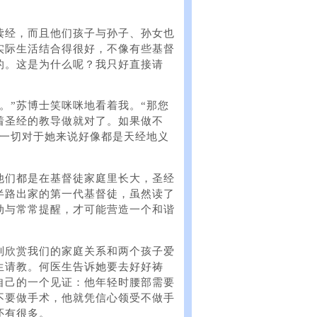
读经，而且他们孩子与孙子、孙女也
实际生活结合得很好，不像有些基督
的。这是为什么呢？我只好直接请
。”苏博士笑咪咪地看着我。“那您
着圣经的教导做就对了。如果做不
这一切对于她来说好像都是天经地义
他们都是在基督徒家庭里长大，圣经
半路出家的第一代基督徒，虽然读了
动与常常提醒，才可能营造一个和谐
别欣赏我们的家庭关系和两个孩子爱
生请教。何医生告诉她要去好好祷
自己的一个见证：他年轻时腰部需要
不要做手术，他就凭信心领受不做手
还有很多。