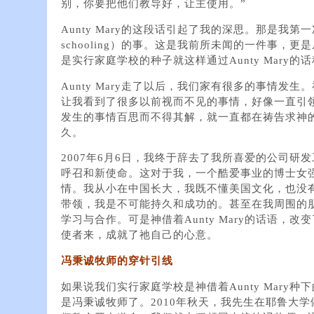
别，你要把他们教导好，让主使用。”
Aunty Mary的这段话引起了我的深思。那是我第
schooling）的事。这是我前所未闻的一件事，
是实行家庭学校的种子就这样通过Aunty Mary的
Aunty Mary走了以后，我们家有很多的事情发
让我看到了很多以前视而不见的事情，好像一直引
发生的事情百思而不得其解，就一直都在祷告求神
久。
2007年6月6日，我终于辞去了我所喜爱的公司研
呼召和新使命。这对于我，一个酷爱事业的博士女
情。我从小在中国长大，我既不懂美国文化，也没
带领，我是不可能持久和成功的。甚至在我周围的
学习与合作。可是神借着Aunty Mary的话语，
使者来，成就了祂自己的心意。
冯秉诚牧师的穿针引线
如果说我们实行家庭学校是神借着Aunty Mary
是冯秉诚牧师了。2010年秋天，我先生在耶鲁大