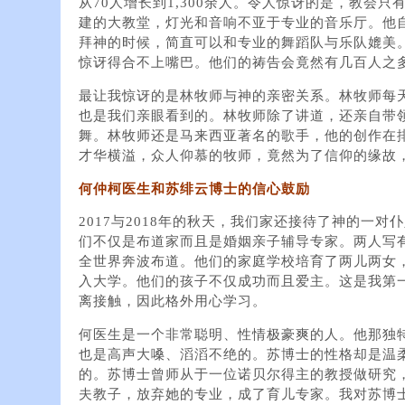
从70人增长到1,300余人。令人惊讶的是，教会
建的大教堂，灯光和音响不亚于专业的音乐厅。他
拜神的时候，简直可以和专业的舞蹈队与乐队媲美
惊讶得合不上嘴巴。他们的祷告会竟然有几百人之
最让我惊讶的是林牧师与神的亲密关系。林牧师每
也是我们亲眼看到的。林牧师除了讲道，还亲自带
舞。林牧师还是马来西亚著名的歌手，他的创作在
才华横溢，众人仰慕的牧师，竟然为了信仰的缘故
何仲柯医生和苏绯云博士的信心鼓励
2017与2018年的秋天，我们家还接待了神的一
们不仅是布道家而且是婚姻亲子辅导专家。两人写
全世界奔波布道。他们的家庭学校培育了两儿两女，
入大学。他们的孩子不仅成功而且爱主。这是我第
离接触，因此格外用心学习。
何医生是一个非常聪明、性情极豪爽的人。他那独
也是高声大嗓、滔滔不绝的。苏博士的性格却是温
的。苏博士曾师从于一位诺贝尔得主的教授做研究
夫教子，放弃她的专业，成了育儿专家。我对苏博