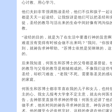
心讨教、用心学习。
他们夫妇非常强调熟读圣经，他们不仅和孩子一起
都是天天一起读经。让我惊讶是他们可以把圣经和
徒，圣经的教导与活出来的生命中间好像有鸿沟似
教。
“读经的目的，就是为了在生活中要遵行神的旨意啊
难道没有觉得有时候会做不出来吗？”我问。“你按
到，就祷告求神帮助。”苏博士依然是笑咪咪的，
的。
后来我知道，何医生和苏博士的父母都是基督徒。
的教导与父母的教导是相辅相成的。不像我们这些
圣经，却积习难改，“老我”不死。需要靠圣灵的感
的家庭。
何医生和苏博士都非常喜欢我的儿子和女儿，也特
主的心。我女儿报考大学拿不定主意，就去向何医
告，去神那里直接寻求神的带领！何医生还讲了他
做手术，他长时间的祷告寻求神的旨意。神告诉他
术。他的腰至今还依然完好。这样的奇迹在他们家