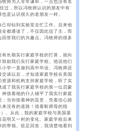
冯牧师为人非常谦和，一点也没有名
）居住过，所以冯牧师认识的朋友中有
师也是认识很久的老朋友一样。
自己却钻到实验室去忙工作。后来他
籍全都通读了，不仅因此信了主，而
边回答我们的兴趣点。冯牧师的很多
没有长期实行家庭学校的打算，就向
常鼓励我们实行家庭学校。他说他们
从小学一直做到高中毕业。冯牧师还
母交谈以后，才知道家庭学校在美国
的资源和机构支持家庭学校，听了实
就成了我实行家庭学校的第一位启蒙
，神借着祂的仆人铺平了我实行家庭
觉：当你按着神的旨意，凭着信心踏
从来没有的道路！借着靳师母的指
年会）。从此，我的家庭学校与美国基
暗花明又一村的变化。家庭学校后来
妙的带领。驻足回首，我清楚地看到