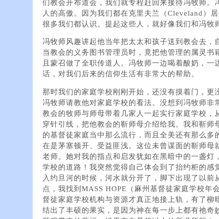
们教会开布道会，我们就专程赶回来接待冯牧师。
人的高傲。因为我们都在克里夫兰（Cleveland
很多我们都认识。提起这些人，就好像我们和冯牧
冯牧师风趣讲起他当年把太太和孩子送到教会去，
当教会的义务图书管理员时，竟把他管理的属灵书
且蒙召做了全职传道人。冯牧师一边喝着酸奶，一
话，对我们后来的信仰生活有非常大的帮助。
那时我们的家庭学校刚刚开始，还没有摸着门，更
冯牧师请教他对家庭学校的看法。没想到冯牧师非
教会的牧师与师母带着几家人一起实行家庭学校，
穿针引线，把他教会的靳师母介绍给我。我和靳师
的基督徒家庭当中那么流行，而且全美还有那么多
在是茅塞顿开、受益匪浅。这位未曾谋面的靳师母
老师。她对我的指点和启发犹如在黑暗中的一盏灯
学校的道路！我突然觉得自己体会到了抬约柜的感
入约旦河的时候，河水就分开了，脚下出现了以前
点，我找到MASS HOPE（麻州基督徒家庭学校
督徒家庭学校机构与资源才真正地接上轨，有了柳
结出了丰硕的果实，是因为神在每一步上都有祂奇