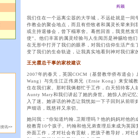
阎颖
我们住在一个远离尘嚣的大学城，不远处就是一间华
作教会的聚会地点，而且有些牧者和属灵长辈来到
辉
或主持退修会，曾下榻寒舍。蓦然回首，我竟然发
使”。他们丰富的属灵经验与人生阅历是神赐给他
在无形中打开了我们的眼界，对我们信仰生活产生
变了我们的生命轨迹，让我真实地看到神对我们家
王光霞总干事的家校建议
2007年的春天，英国COCM（基督教华侨布道会）总干
Wang）与先生江正伟弟兄（Ernie Kong）来
住在我们家。那时我俩都忙于工作，白天招待客人
Aunty Mary和我们讲起了她的身世。她惊人的
入了迷。她讲话的神态让我恍如一下子回到从前听
声细语，既慈祥又亲切。
她问我：“你知道约翰․卫斯理吗？他的妈妈对他的
校教育10个孩子。约翰和他兄弟查理后来成为英国
资讯>>
外面工作，才对社会有贡献，把孩子教导好，对社