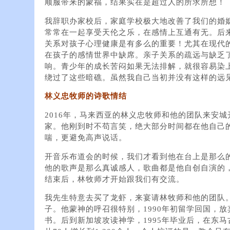
顺服带来的蒙福，结果实在是超过人的所求所想！
我辞职办家校后，家庭学校极大地改善了我们的婚
常常在一起享受天伦之乐，在感情上互通有无。后
关系对孩子心理健康是有多么的重要！尤其在现代
在孩子的感情世界中缺席。亲子关系的疏远与缺乏
响。青少年的成长苦闷如果无法排解，就很容易染
绕过了这些暗礁。虽然我自己当初并没有这样的远
林义忠牧师的诗歌情结
2016年，马来西亚的林义忠牧师和他的团队来安
家。他刚到时不苟言笑，绝大部分时间都在他自己
喘，更避免高声说话。
开音乐布道会的时候，我们才看到他在台上是那么
他的歌声是那么真诚感人，歌曲都是他自创自演的
结束后，林牧师才开始跟我们有交流。
我先生特意去买了龙虾，来宴请林牧师和他的团队
子。他蒙神的呼召很特别，1990年初留学回国，
书。后到新加坡攻读神学，1995年毕业后，在东马