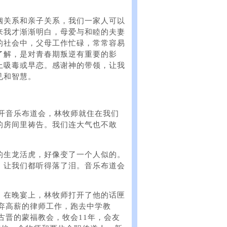
姻关系和亲子关系，我们一家人可以
来我才渐渐明白，母爱与和睦的夫妻
的社会中，父母工作忙碌，常常容易
了解，是对青春期叛逆有重要的影
上吸毒或早恋。感谢神的带领，让我
见和智慧。
城开音乐布道会，林牧师就住在我们
的房间里祷告。我们连大气也不敢
的生龙活虎，好像变了一个人似的。
，让我们都听得落了泪。音乐布道会
。在晚宴上，林牧师打开了他的话匣
放弃高薪的律师工作，跑去中学教
古晋的蒙福教会，牧会11年，会友