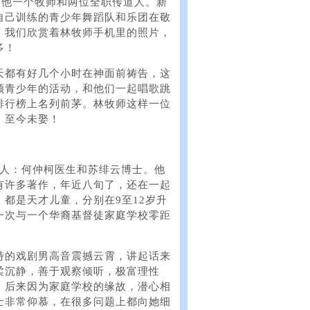
只有他一个牧师和两位全职传道人。新
自己训练的青少年舞蹈队和乐团在敬
。我们欣赏着林牧师手机里的照片，
多！
天都有好几个小时在神面前祷告，这
领青少年的活动，和他们一起唱歌跳
排行榜上名列前茅。林牧师这样一位
，至今未娶！
对仆人：何仲柯医生和苏绯云博士。他
有许多著作，年近八旬了，还在一起
都是天才儿童，分别在9至12岁升
一次与一个华裔基督徒家庭学校零距
特的戏剧男高音震撼云霄，讲起话来
柔沉静，善于观察倾听，极富理性
，后来因为家庭学校的缘故，潜心相
士非常仰慕，在很多问题上都向她细