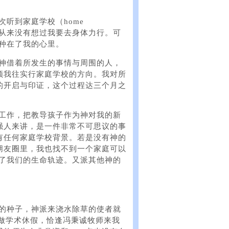
一次听到家庭学校（home
更是从来没有想过我要去身体力行。可
话种在了我的心里。
生。神借着所发生的事情与周围的人，
领我往实行家庭学校的方向。我对所
的开启与印证，这个过程达三个月之
发工作，把教导孩子作为神对我的新
强人来讲，是一件非常不可思议的事
有任何家庭学校背景。若是没有神的
朋友圈里，我也找不到一个家庭可以
改变了我们的生命轨迹。又派其他神的
种下的种子，神派来浇水除草的使者就
学做学术休假，恰逢冯秉诚牧师来我