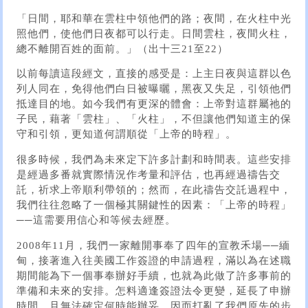
「日間，耶和華在雲柱中領他們的路；夜間，在火柱中光
照他們，使他們日夜都可以行走。日間雲柱，夜間火柱，
總不離開百姓的面前。」（出十三21至22）
以前每讀這段經文，直接的感受是：上主日夜與這群以色
列人同在，免得他們白日被曝曬，黑夜又失足，引領他們
抵達目的地。如今我們有更深的體會：上帝對這群屬祂的
子民，藉著「雲柱」、「火柱」，不但讓他們知道主的保
守和引領，更知道何謂順從「上帝的時程」。
很多時候，我們為未來定下許多計劃和時間表。這些安排
是經過多番就實際情況作考量和評估，也再經過禱告交
託，祈求上帝順利帶領的；然而，在此禱告交託過程中，
我們往往忽略了一個極其關鍵性的因素：「上帝的時程」
──這需要用信心和等候去經歷。
2008年11月，我們一家離開事奉了四年的宣教禾場──緬
甸，接著進入往美國工作簽證的申請過程，滿以為在述職
期間能為下一個事奉辦好手續，也就為此做了許多事前的
準備和未來的安排。怎料適逢簽證法令更變，延長了申辦
時間，且無法確定何時能辦妥，因而打亂了我們原先的步