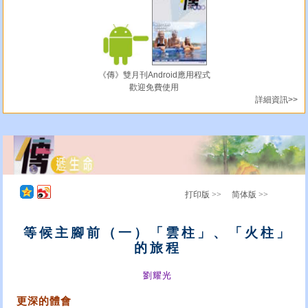
《傳》雙月刊Android應用程式
歡迎免費使用
詳細資訊>>
打印版 >>
简体版 >>
等候主腳前（一）「雲柱」、「火柱」
的旅程
劉耀光
更深的體會