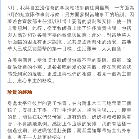
3月，我與自立浸信會的李英柏牧師前往貝里斯，一方面為
9月的短宣隊作事前考察，另方面參與當地事工的培訓。因
著差會宣教部主任溫以壯博士妥善的規劃和安排，使一切
非常順利。此行，從李牧師身上學了許多寶貴功課，包括
與人應對和對各種需要的敏銳與回應；此外，對當地華人
所面臨的困境有更深認識，尤其是逐漸惡化的治安。當地
華人已成惡徒襲擊的第一目標，生活艱辛，人人自危！
在美兩個月，受溫博士及師母無微不至的關懷、照顧，除
提供舒適的小窩，還餐餐吃到愛心家常飯，使在異邦的我
感受到家的溫暖。更透過與他們的相處，看見一個為主擺
上、忠心事主的榜樣。
珍貴的經驗
身處太平洋彼岸的妻子怡青，在台灣非常辛苦地帶著三個
孩子，安排上下學、打理生活起居、複習功課……；慶幸
的是，能住在我們父母家，還有爺爺、奶奶和叔叔協助看
管，不會讓她累倒。感謝上帝這樣的安排，我們有這樣一
個過渡期。若述職後逕赴美國，而我需隨即帶短宣出外事
奉，妻子一人就更難招架！