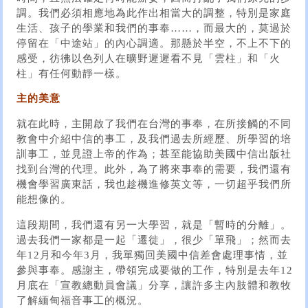
調。我們必須相應地為此作出相當大的調整，特別是家庭
生活、孩子的學業和我們的事奉……，而最大的，莫過於
停留在「中途站」的內心調適。那懸於半空，不上不下的
感受，彷彿以色列人在曠野遲遲看不見「雲柱」和「火
柱」有任何動靜一樣。
主的美意
就在此時，主開啟了我們在台灣的事奉，在所接觸的不同
教會中介紹中信的事工，及我們過去所經歷、所學習的培
訓事工，並見證上帝的作為；甚至能協助美國中信出版社
找到台灣的代理。此外，為了將來事奉的需要，我們還有
機會學習廣東話，我也趁機進修英文等，一切超乎我們所
能想像的。
這段期間，我們還有另一大學習，就是「暫時的分離」。
過去我們一家都是一起「遷徙」，很少「單飛」；然而去
年12月和今年3月，我單獨回美國中信差會處理事情，並
參與事奉。感謝主，帶領完成要做的工作，特別是去年12
月底在「宣教總動員會議」分享，讓許多主內肢體和教牧
了解緬甸福音事工的概況。