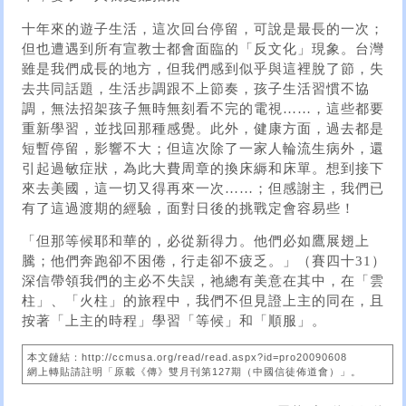
十年來的遊子生活，這次回台停留，可說是最長的一次；
但也遭遇到所有宣教士都會面臨的「反文化」現象。台灣
雖是我們成長的地方，但我們感到似乎與這裡脫了節，失
去共同話題，生活步調跟不上節奏，孩子生活習慣不協
調，無法招架孩子無時無刻看不完的電視……，這些都要
重新學習，並找回那種感覺。此外，健康方面，過去都是
短暫停留，影響不大；但這次除了一家人輪流生病外，還
引起過敏症狀，為此大費周章的換床縟和床單。想到接下
來去美國，這一切又得再來一次……；但感謝主，我們已
有了這過渡期的經驗，面對日後的挑戰定會容易些！
「但那等候耶和華的，必從新得力。他們必如鷹展翅上
騰；他們奔跑卻不困倦，行走卻不疲乏。」（賽四十31）
深信帶領我們的主必不失誤，祂總有美意在其中，在「雲
柱」、「火柱」的旅程中，我們不但見證上主的同在，且
按著「上主的時程」學習「等候」和「順服」。
本文鏈結：http://ccmusa.org/read/read.aspx?id=pro20090608
網上轉貼請註明「原載《傳》雙月刊第127期（中國信徒佈道會）」。