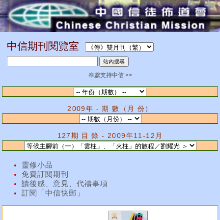
中信期刊閱覽室
奉獻支持中信 >>
2009年 - 期 數（月 份）
127期 目 錄 - 2009年11-12月
靈修小品
免費訂閱期刊
讀後感、意見、代禱事項
訂閱「中信快郵」