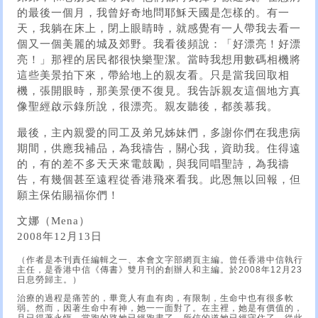
的最後一個月，我曾好奇地問耶穌天國是怎樣的。有一
天，我躺在床上，閉上眼睛時，就感覺有一人帶我去看一
個又一個美麗的城及郊野。我看後頻說：「好漂亮！好漂
亮！」那裡的居民都很快樂聖潔。當時我想用數碼相機將
這些美景拍下來，帶給地上的親友看。只是當我回取相
機，張開眼時，那美景便不復見。我告訴親友這個地方真
像聖經啟示錄所說，很漂亮。親友聽後，都羨慕我。
最後，主內親愛的同工及弟兄姊妹們，多謝你們在我患病
期間，供應我補品，為我禱告，關心我，資助我。住得遠
的，有的差不多天天來電鼓勵，與我同唱聖詩，為我禱
告，有幾個甚至遠程從香港飛來看我。此恩無以回報，但
願主保佑賜福你們！
文娜（Mena）
2008年12月13日
（作者是本刊責任編輯之一、本會文字部網頁主編。曾任香港中信執行
主任，是香港中信《傳書》雙月刊的創辦人和主編。於2008年12月23
日息勞歸主。）
治療的過程是痛苦的，畢竟人有血有肉，有限制，生命中也有很多軟
弱。然而，因著生命中有神，她一一面對了。在主裡，她是有價值的，
且已得著永恆。當跑的路她已經跑盡了，所信的道她已經守住了，從此