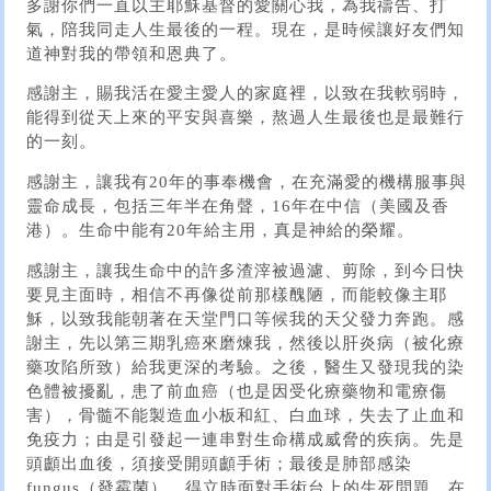
多謝你們一直以主耶穌基督的愛關心我，為我禱告、打
氣，陪我同走人生最後的一程。現在，是時候讓好友們知
道神對我的帶領和恩典了。
感謝主，賜我活在愛主愛人的家庭裡，以致在我軟弱時，
能得到從天上來的平安與喜樂，熬過人生最後也是最難行
的一刻。
感謝主，讓我有20年的事奉機會，在充滿愛的機構服事與
靈命成長，包括三年半在角聲，16年在中信（美國及香
港）。生命中能有20年給主用，真是神給的榮耀。
感謝主，讓我生命中的許多渣滓被過濾、剪除，到今日快
要見主面時，相信不再像從前那樣醜陋，而能較像主耶
穌，以致我能朝著在天堂門口等候我的天父發力奔跑。感
謝主，先以第三期乳癌來磨煉我，然後以肝炎病（被化療
藥攻陷所致）給我更深的考驗。之後，醫生又發現我的染
色體被擾亂，患了前血癌（也是因受化療藥物和電療傷
害），骨髓不能製造血小板和紅、白血球，失去了止血和
免疫力；由是引發起一連串對生命構成威脅的疾病。先是
頭顱出血後，須接受開頭顱手術；最後是肺部感染
fungus（發霉菌），得立時面對手術台上的生死問題。在