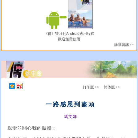
《傳》雙月刊Android應用程式
歡迎免費使用
詳細資訊>>
打印版 >>
简体版 >>
一路感恩到盡頭
馮文娜
親愛並關心我的肢體：