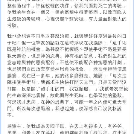
整個過程中，神從較輕的功課，領我到面對死亡的考驗，
使我的生命在一個又一個的磨煉中得著堅固，以致面臨人
生最後的考驗時，心裡仍能平靜安穩，有力量面對最大的
考驗。
我也曾想過不再爭取甚麼治療，就讓我好好度過最後的日
子吧！但一位摯友的話就在這時浮現在我腦際：「這手術
既是神給的機會，為甚麼不把握呢？即使手術不過是延長
數天壽命，也是神的恩典。神有祂的旨意，我們對生死的
意志應與神的恩典配合，不然便不能配合神施恩的計劃，
也是我們自己放棄享受神恩典的機會。」老友年輕時便患
腦瘤，現在已十多年，她的路多麼難走。她說：「每次進
院接受手術前，我都求主快快打開天堂門。只是天堂門沒
打開，反是開了施手術的門，我就順服。 」我被老友堅毅
的生命深深地震撼，故此面對生死時，也學習她的堅毅。
何況我才患病，在神的恩典下，可能一年之內便可進天堂
門。所以每次想退縮，我想起她，便深感自己沒資格說
不。
感謝主，使我成為天國子民。在天上有很多人，有爸爸、
弟弟，和老朋友在等我。他們都向我揮手歡迎我。在患病