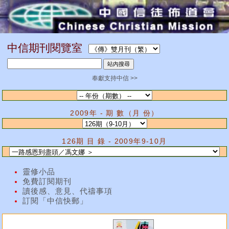
中信期刊閱覽室
奉獻支持中信 >>
2009年 - 期 數（月 份）
126期 目 錄 - 2009年9-10月
靈修小品
免費訂閱期刊
讀後感、意見、代禱事項
訂閱「中信快郵」