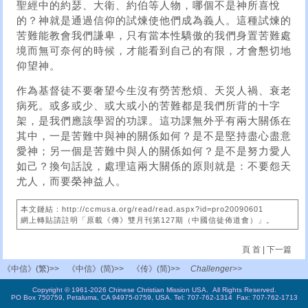
聖經中的約瑟、大衛、約伯等人物，哪個不是神所喜悅
的？神就是通過信仰的試煉使他們成為義人。這種試煉的
苦難能教會我們謙卑，只有當本性驕傲的我們身置苦難處
境而無可奈何的時候，才能看到自己的有限，才會懇切地
仰望神。
作為基督徒不要奢望今生沒有勞苦愁煩、天災人禍、衰老
病死。或多或少、或大或小的苦難都是我們所背的十字
架，是我們應該學習的功課。這功課無外乎有兩大關係在
其中，一是苦難中與神的關係如何？是不是堅持盡心盡意
愛神；另一個是苦難中與人的關係如何？是不是努力愛人
如己？換句話說，處理這兩大關係的原則就是：不要怨天
尤人，而要榮神益人。
本文鏈結：http://ccmusa.org/read/read.aspx?id=pro20090601
網上轉貼請註明「原載《傳》雙月刊第127期（中國信徒佈道會）」。
頁 首
|
下一篇
《中信》(繁)>>
《中信》(简)>>
《传》(简)>>
Challenger>>
Copyright © 1961-2026 Chinese Christian Mission USA. All Rights Reserved.
PO Box 750759, Petaluma, CA 94975-0759, USA. Tel: 707-762-1314 Fax: 707-762-1713