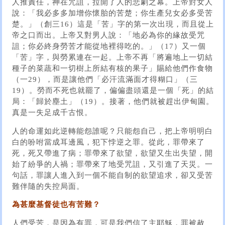
人推責任，神在咒詛，拉開了人的悲劇之幕。上帝對女人
說：「我必多多加增你懷胎的苦楚；你生產兒女必多受苦
楚。」（創三16）這是「苦」字的第一次出現，而且從上
帝之口而出。上帝又對男人說：「地必為你的緣故受咒
詛；你必終身勞苦才能從地裡得吃的。」（17）又一個
「苦」字，與勞累連在一起。上帝不再「將遍地上一切結
種子的菜蔬和一切樹上所結有核的果子」賜給他們作食物
（一29），而是讓他們「必汗流滿面才得糊口」（三
19）。勞而不死也就罷了，偏偏盡頭還是一個「死」的結
局：「歸於塵土」（19）。接著，他們就被趕出伊甸園。
真是一失足成千古恨。
人的命運如此逆轉能怨誰呢？只能怨自己，把上帝明明白
白的吩咐當成耳邊風，犯下悖逆之罪。從此，罪帶來了
死，死又帶進了病；罪帶來了欲望，欲望又生出失望，開
始了紛爭的人禍；罪帶來了地受咒詛，又引進了天災。一
句話，罪讓人進入到一個不能自制的欲望追求，卻又受苦
難伴隨的失控局面。
為甚麼基督徒也有苦難？
人們受苦，是因為有罪，可是我們信了主耶穌，罪被赦