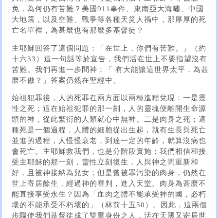
免，為何仍有苦難？美國911事件、東南亞大海嘯、中國
大地震，以及空難、戰爭等各種天災人禍中，那厚厚的死
亡名單裡，為甚麼也有那麼多基督徒？
主耶穌回答了這個問題：「在世上，你們有苦難。」（約
十六33）這一句話等於宣告，我們活在世上不要指望沒有
苦難。我們再進一步問神：「 有大能讓這世界太平，為甚
麼不做？」答案仍然在聖經中。
始祖犯罪後，人的死罪在兩方面以兩種進程兌現：一是靈
性之死；這在始祖犯罪的那一刻，人的靈魂便離開生命源
頭的神，從此繁衍的人類就心中無神。二是肉身之死；這
種死是一個過程，人體的細胞從出生起，就有生長與死亡
並進的過程，人慢慢衰老，到達一定的年齡，就算沒病也
會死亡。主耶穌救我們，也是分階段實施：我們相信和接
受主耶穌的那一刻，靈性立刻復生，人與神之間重新和
好，且被神接納為兒女；但是曾被罪污染的肉身，仍然在
世上寄居餘生，經過神的審判，進入天堂。肉身為甚麼不
能直接享受永生？因為「血肉之體不能承受神的國，必朽
壞的不能承受不朽壞的」（林前十五50）。因此，這兩個
步驟使我們基督徒成了雙重身份之人，活在天國又寄居世