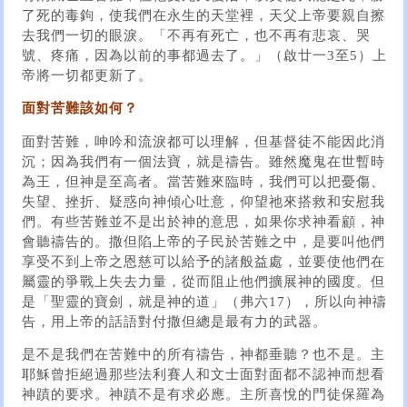
了死的毒鉤，使我們在永生的天堂裡，天父上帝要親自擦
去我們一切的眼淚。「不再有死亡，也不再有悲哀、哭
號、疼痛，因為以前的事都過去了。」（啟廿一3至5）上
帝將一切都更新了。
面對苦難該如何？
面對苦難，呻吟和流淚都可以理解，但基督徒不能因此消
沉；因為我們有一個法寶，就是禱告。雖然魔鬼在世暫時
為王，但神是至高者。當苦難來臨時，我們可以把憂傷、
失望、挫折、疑惑向神傾心吐意，仰望祂來搭救和安慰我
們。有些苦難並不是出於神的意思，如果你求神看顧，神
會聽禱告的。撒但陷上帝的子民於苦難之中，是要叫他們
享受不到上帝之恩慈可以給予的諸般益處，並要使他們在
屬靈的爭戰上失去力量，從而阻止他們擴展神的國度。但
是「聖靈的寶劍，就是神的道」（弗六17），所以向神禱
告，用上帝的話語對付撒但總是最有力的武器。
是不是我們在苦難中的所有禱告，神都垂聽？也不是。主
耶穌曾拒絕過那些法利賽人和文士面對面都不認神而想看
神蹟的要求。神蹟不是有求必應。主所喜悅的門徒保羅為