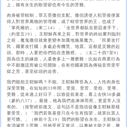
上，雖有永生的盼望卻也有今生的苦難。
肉身被罪轄制，罪又受撒但支配。撒但誘使人犯罪後便篡
得人對世界萬物的管理權，成了轄管世界的王，也成了
「掌死權的」（來二14），「全世界都臥在那惡者手下」
（約壹五19）。主耶穌再來之前，對世界的終結審判臨到
之前，魔鬼撒但就會更變本加厲地施展魔力。「民要攻打
民，國要攻打國；多處必有饑荒、地震。這都是災難的起
頭。那時，人要把你們陷在患難裡。」（太二十四7至9）
因為信主的緣故，人還會多上一層磨難：比如在商業行為
中不願撒謊而被公司開除，在有些國家因為傳福音而受牢
獄之苦，甚至砍頭的迫害。
我們能怨主耶穌嗎？不能。主耶穌降世為人，人性肉身也
深受苦難，在短短的33年間，受貧、受苦、受怨、受辱、
受難，從未過上好日子，以致提前衰老，看上去快50多歲
（參約八57）。最後，祂為我們血淋淋而死，更是常人沒
有的。（按聖經前後文，這句話不是指信徒像主耶穌那樣
要受苦。）「我們若靠基督只在今生有指望，就算比眾人
更可憐。」（林前十五19）我們的盼望在永生。主耶穌沒
有消滅世上苦難，但祂受死又復活，以奧秘大能之死，勝