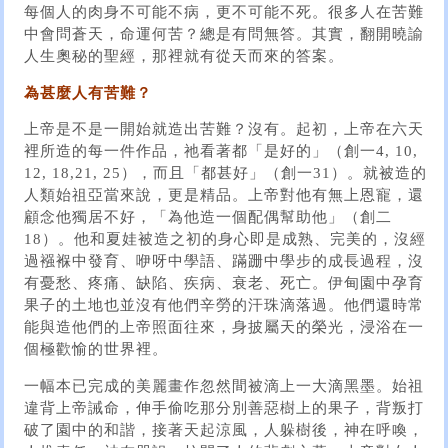
每個人的肉身不可能不病，更不可能不死。很多人在苦難
中會問蒼天，命運何苦？總是有問無答。其實，翻開曉諭
人生奧秘的聖經，那裡就有從天而來的答案。
為甚麼人有苦難？
上帝是不是一開始就造出苦難？沒有。起初，上帝在六天
裡所造的每一件作品，祂看著都「是好的」（創一4, 10,
12, 18,21, 25），而且「都甚好」（創一31）。就被造的
人類始祖亞當來說，更是精品。上帝對他有無上恩寵，還
顧念他獨居不好，「為他造一個配偶幫助他」（創二
18）。他和夏娃被造之初的身心即是成熟、完美的，沒經
過襁褓中發育、咿呀中學語、蹣跚中學步的成長過程，沒
有憂愁、疼痛、缺陷、疾病、衰老、死亡。伊甸園中孕育
果子的土地也並沒有他們辛勞的汗珠滴落過。他們還時常
能與造他們的上帝照面往來，身披屬天的榮光，浸浴在一
個極歡愉的世界裡。
一幅本已完成的美麗畫作忽然間被滴上一大滴黑墨。始祖
違背上帝誡命，伸手偷吃那分別善惡樹上的果子，背叛打
破了園中的和諧，接著天起涼風，人躲樹後，神在呼喚，