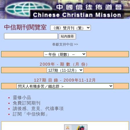
中信期刊閱覽室
奉獻支持中信 >>
2009年 - 期 數（月 份）
127期 目 錄 - 2009年11-12月
靈修小品
免費訂閱期刊
讀後感、意見、代禱事項
訂閱「中信快郵」