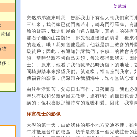
姜武城
突然弟弟跑來叫我，告訴我山下有個人朝我們家而
三年來，我們家已從門庭若市，轉為門可羅雀。有
瑟
臉的疑惑，我走到屋前向遠方眺望，真的，的確有
）／黃錫
那石子鋪的山路難行，起先他還慢慢的騎著，後來
的走近。哦！我知道他是誰，他就是鎮上教會的外
有牧
級貧戶；因此，有通知告訴我們，在鎮上的教會有
領。當時父親不肯自己去領，每次都指派我去，因
麼多！
士）。原來，他看了我領救濟品時所留下的地址，
間騎腳踏車來探望我們。就這樣，福音臨到我家。
傳福音的影像，仍深印在我腦海中，迄今無法忘懷
由於生活艱苦，父母日出而作，日落而息，我也必
年只有我和父親偶爾去教堂，還有特別的節日也會
講的；但我喜歡那裡特有的溫暖和愛。因此，我常
洋宣教士的影像
大學的第一天，由於我住的那小地方交通不便，雖
午才抵達台中的校區，幾乎是最後一個完成註冊的