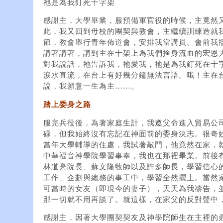
祂是為我釘死十字架
感謝主，大學畢業，服預備軍官役的時候，主竟然
此，我又回到母校的團契與教會，主繼續訓練造就
節，教會舉行青年佈道會，安排我當講員。會前我
講著講著，講到主在十架上為我們捨身流血的宏恩
對我說話，祂告訴我，祂愛我，祂是為我釘死在十
淚水直流，在台上有好幾分鐘無法言語。哦！主在
說，我願意一生為主……。
踏上委身之路
服完兵役後，為著家庭生計，我遵父命進入貿易公
碌，但我始終沒有忘記在神面前的委身決志。很奇
當年大學輔導的住處，我試著敲門，他竟然在家，
中華福音神學院學習事奉，我也在那裡畢業。前後有
林道亮院長、蘇文隆牧師以及許多師長，學習信心
工作、企劃與總務的事工中，學習全然擺上。當然
可當時的女友（即現今的妻子），天天為我禱告，
那一切就不用再談了。就這樣，在家父的反對聲中
感謝主，因著大學團契契友及神學院師生在主裡的