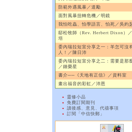
防範外遇風暴／道勵
面對風暴扭轉危機／明鏡
我怕吃蟲、怕學語言、怕死／吳約
邸松牧師（Rev. Herbert Dixon
培
委內瑞拉短宣分享之一：羊怎可沒
人！／陳日沛
委內瑞拉短宣分享之二：需要是那
／鍾榮星
書介──《天地有正信》／資料室
畫出福音的彩虹／沛恩
靈修小品
免費訂閱期刊
讀後感、意見、代禱事項
訂閱「中信快郵」