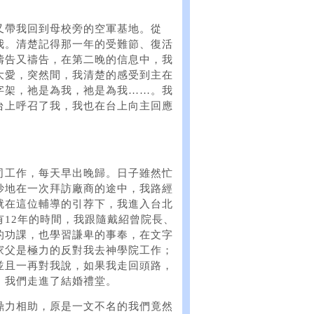
又帶我回到母校旁的空軍基地。從
我。清楚記得那一年的受難節、復活
禱告又禱告，在第二晚的信息中，我
大愛，突然間，我清楚的感受到主在
字架，祂是為我，祂是為我……。我
台上呼召了我，我也在台上向主回應
司工作，每天早出晚歸。日子雖然忙
妙地在一次拜訪廠商的途中，我路經
就在這位輔導的引荐下，我進入台北
12年的時間，我跟隨戴紹曾院長、
的功課，也學習謙卑的事奉，在文字
家父是極力的反對我去神學院工作；
並且一再對我說，如果我走回頭路，
，我們走進了結婚禮堂。
鼎力相助，原是一文不名的我們竟然