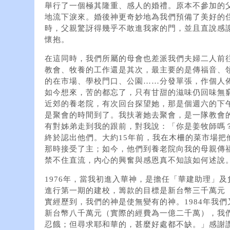
舉行了一個極其隆重、感人的婚禮。原本不參加的
地流下淚來。婚後神更奇妙地為我們預備了美好的
時，父親驚訝得幾乎不敢進我家的門，並且直說感
懷抱。
在這同時，我們所屬的母會也差派我們夫婦二人前
教會、牧養的工作還是其次，最主要的是傳福音、
的在市場、學校門口、公園……分發單張，作個人
如今想來，苦的都忘了，只有甘甜的滋味仍回味無窮
近郊的養老院，有次回台探望她，那是個週六的下
是聚會的時間到了。我扶著她去聚會，是一隊教會
有對姊弟走到我的跟前，對我說：「你是姜牧師嗎
終於認出他們。大約15年前，我在木柵的菜市場把
那時接受了主；如今，他們到養老院向我的母親傳
禁不住直流，內心的興奮與感恩真不知該如何述說
1976年，當我初進入華神，是擔任「華建助理」
進行第一期的建校，籌款的目標是新台幣三千萬元
實經歷到，我們的神是使無變有的神。1984年我
新台幣八千萬元（實際的經費為一億二千萬），我
忍餓；但尋求耶和華的，甚麼好處都不缺。」感謝讚美