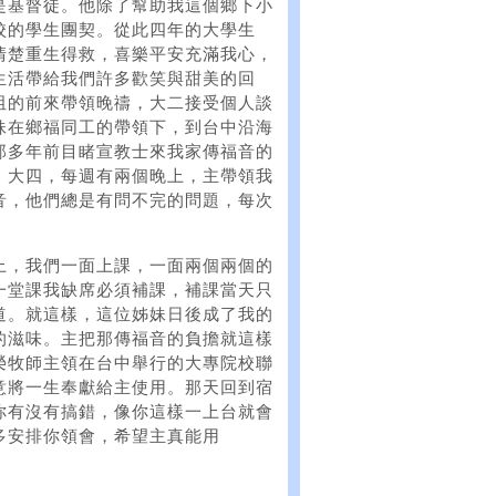
是基督徒。他除了幫助我這個鄉下小
校的學生團契。從此四年的大學生
清楚重生得救，喜樂平安充滿我心，
生活帶給我們許多歡笑與甜美的回
阻的前來帶領晚禱，大二接受個人談
妹在鄉福同工的帶領下，到台中沿海
那多年前目睹宣教士來我家傳福音的
。大四，每週有兩個晚上，主帶領我
音，他們總是有問不完的問題，每次
上，我們一面上課，一面兩個兩個的
一堂課我缺席必須補課，補課當天只
道。就這樣，這位姊妹日後成了我的
的滋味。主把那傳福音的負擔就這樣
榮牧師主領在台中舉行的大專院校聯
意將一生奉獻給主使用。那天回到宿
你有沒有搞錯，像你這樣一上台就會
多安排你領會，希望主真能用