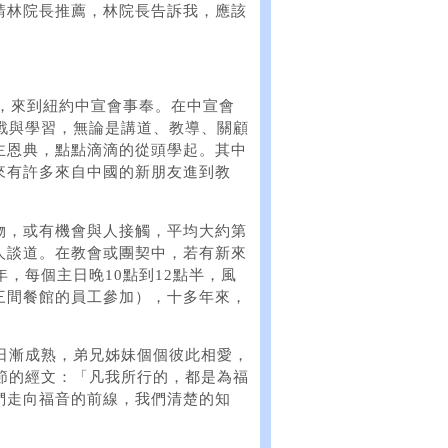
請林院長推薦，林院長告訴我，應該
北，來到紐約中宣會事奉。在中宣會
戰與學習，無論是講道、教導、關顧
主恩典，點點滴滴的從頭學起。其中
來有許多來自中國的新朋友進到教
物，或有機會與人接觸，平均大約第
人談道。在教會或團契中，若有新來
，每個主日晚10點到12點半，風
三間餐館的員工參加），十多年來，
日漸成熟，弟兄姊妹個個彼此相愛，
節的經文：「凡我所行的，都是為福
們走向福音的前線，我們清楚的知