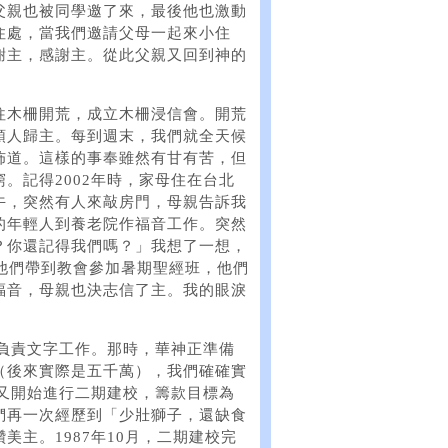
父親也被同學邀了來，最後他也激動
住處，當我們邀請父母一起來小住
謝主，感謝主。從此父親又回到神的
往木柵開荒，成立木柵浸信會。開荒
領人歸主。每到週末，我們就全天候
佈道。這樣的事奉雖然有甘有苦，但
。記得2002年時，家母住在台北
午，突然有人來敲房門，母親告訴我
的年輕人到養老院作福音工作。突然
？你還記得我們嗎？」我想了一想，
他們帶到教會參加暑期聖經班，他們
福音，母親也決志信了主。我的眼淚
。
及負責文字工作。那時，華神正準備
（後來實際是五千萬），我們確確實
們又開始進行二期建校，籌款目標為
們再一次經歷到「少壯獅子，還缺食
主。1987年10月，二期建校完