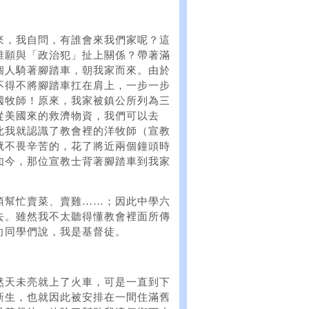
來，我自問，有誰會來我們家呢？這
誰願與「政治犯」扯上關係？帶著滿
個人騎著腳踏車，朝我家而來。由於
不得不將腳踏車扛在肩上，一步一步
國牧師！原來，我家被鎮公所列為三
從美國來的救濟物資，我們可以去
此我就認識了教會裡的洋牧師（宣教
就不畏辛苦的，花了將近兩個鐘頭時
如今，那位宣教士背著腳踏車到我家
！
須幫忙賣菜、賣雞……；因此中學六
去。雖然我不太聽得懂教會裡面所傳
向同學們說，我是基督徒。
然天未亮就上了火車，可是一直到下
新生，也就因此被安排在一間住滿舊