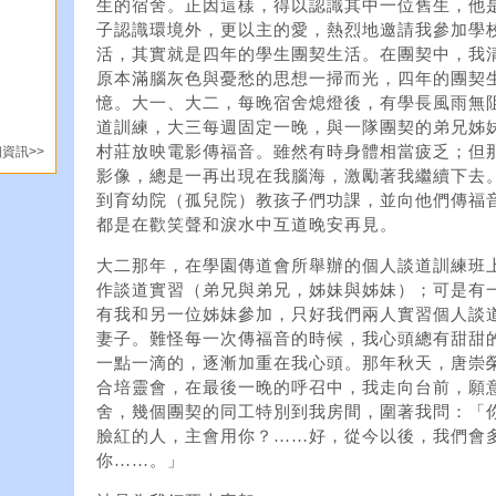
生的宿舍。正因這樣，得以認識其中一位舊生，他
子認識環境外，更以主的愛，熱烈地邀請我參加學
活，其實就是四年的學生團契生活。在團契中，我
原本滿腦灰色與憂愁的思想一掃而光，四年的團契
憶。大一、大二，每晚宿舍熄燈後，有學長風雨無
道訓練，大三每週固定一晚，與一隊團契的弟兄姊
村莊放映電影傳福音。雖然有時身體相當疲乏；但
資訊>>
影像，總是一再出現在我腦海，激勵著我繼續下去
到育幼院（孤兒院）教孩子們功課，並向他們傳福
都是在歡笑聲和淚水中互道晚安再見。
大二那年，在學園傳道會所舉辦的個人談道訓練班
作談道實習（弟兄與弟兄，姊妹與姊妹）；可是有
有我和另一位姊妹參加，只好我們兩人實習個人談
妻子。難怪每一次傳福音的時候，我心頭總有甜甜
一點一滴的，逐漸加重在我心頭。那年秋天，唐崇
合培靈會，在最後一晚的呼召中，我走向台前，願
舍，幾個團契的同工特別到我房間，圍著我問：「
臉紅的人，主會用你？……好，從今以後，我們會
你……。」