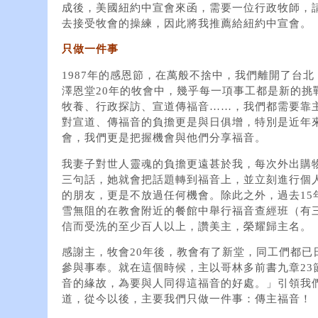
成後，美國紐約中宣會來函，需要一位行政牧師，
去接受牧會的操練，因此將我推薦給紐約中宣會。
只做一件事
1987年的感恩節，在萬般不捨中，我們離開了台
澤恩堂20年的牧會中，幾乎每一項事工都是新的挑
牧養、行政探訪、宣道傳福音……，我們都需要靠
對宣道、傳福音的負擔更是與日俱增，特別是近年
會，我們更是把握機會與他們分享福音。
我妻子對世人靈魂的負擔更遠甚於我，每次外出購
三句話，她就會把話題轉到福音上，並立刻進行個
的朋友，更是不放過任何機會。除此之外，過去15年
雪無阻的在教會附近的餐館中舉行福音查經班（有
信而受洗的至少百人以上，讚美主，榮耀歸主名。
感謝主，牧會20年後，教會有了新堂，同工們都已
參與事奉。就在這個時候，主以哥林多前書九章23
音的緣故，為要與人同得這福音的好處。」引領我
道，從今以後，主要我們只做一件事：傳主福音！