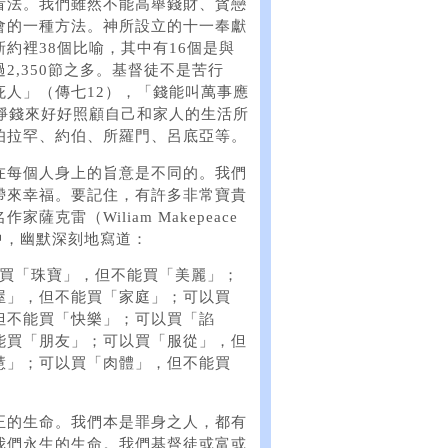
看法。我們雖然不能高舉錢財、貪戀
會的一種方法。神所設立的十一奉獻
約裡38個比喻，其中有16個是與
,350節之多。基督徒不是苦行
人」（傳七12），「錢能叫萬事應
掙錢來好好照顧自己和家人的生活所
伯拉罕、約伯、所羅門、呂底亞等。
在每個人身上的旨意是不同的。我們
帶來幸福。要記住，有許多非常寶貴
雷（Wiliam Makepeace
一文中，幽默深刻地寫道：
以買「珠寶」，但不能買「美麗」；
屋」，但不能買「家庭」；可以買
但不能買「快樂」；可以買「諂
能買「朋友」；可以買「服從」，但
慧」；可以買「肉體」，但不能買
正的生命。我們本是罪身之人，都有
我們永生的生命。我們基督徒或富或