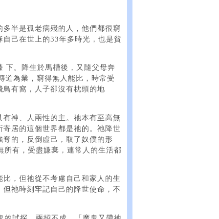
的多半是孤老病殘的人，他們都很窮
自己在世上的33年多時光，也是貧
膝 下。降生於馬槽後，又隨父母奔
以傳道為業，窮得無人能比，時常受
飛鳥有窩，人子卻沒有枕頭的地
具有神、人兩性的主。祂本有至高無
所寄居的這個世界都是祂的。祂降世
強奪的，反倒虛己，取了奴僕的形
無所有，受盡嫌棄，連常人的生活都
能比，但祂從不考慮自己和家人的生
，但祂時刻牢記自己的降世使命，不
鬼的試探。兩招不成，「魔鬼又帶祂