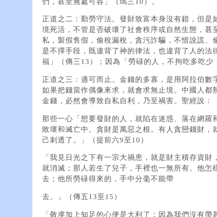
們，甚至無處可容」（瑪三10）。
正道之二：勤勞守法。發財致富本身沒有錯，但是
境死活，不管是否破壞了社會秩序或自然生態，甚
私，製假售假，偷稅漏稅，貪污詐騙，不惜說謊、
是不擇手段，既違背了神的律法，也違背了人的法
福」（傳三13）；因為「勞碌的人，不拘吃多吃少
正道之三：適可而止。金錢的多寡，是用阿拉伯數
如果把錢當作偶像來求，就會求無止境。中國人都
金錢，必然會導致自私自利，乃至禍害。聖經說：
那些一心「想要發財的人，就陷在迷惑、落在網羅
敗壞和滅亡中。貪財是萬惡之根。有人貪戀錢財，
己刺透了。」（提前六9至10）
「我見日光之下有一宗大禍患，就是財主積存資財
就消滅；那人若生了兒子，手裡也一無所有。他怎
去；他所勞碌得來的，手中分毫不能帶
去。」（傳五13至15）
「敬虔加上知足的心便是大利了；因為我們沒有帶