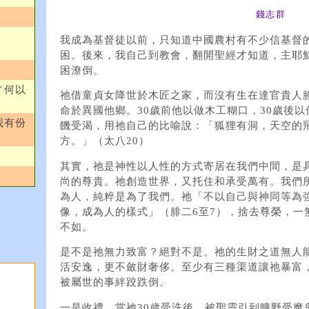
錢志群
我成為基督徒以前，只知道中國農村有不少信基督
困。後來，我自己到教會，翻開聖經才知道，主耶穌
困潦倒。
／何以
祂借童貞女降世於木匠之家，而沒有生在達官貴人
命於異國他鄉。30歲前他以做木工糊口，30歲後
我有份
饑受渴，用祂自己的比喻說：「狐狸有洞，天空的
方。」（太八20）
其實，祂是神性以人性的方式寄居在我們中間，是
尚的尊貴。祂創造世界，又托住和承受萬有。我們
為人，純粹是為了我們。祂「不以自己與神同等為
像，成為人的樣式」（腓二6至7），捨去尊榮，一
不如。
是不是祂無力致富？絕對不是。祂的生財之道無人
活安逸，更不斂財奢侈。至少有三種渠道讓祂暴富
被屬世的事絆跤跌倒。
一是收禮。當祂30歲受洗後，被聖靈引到曠野受魔