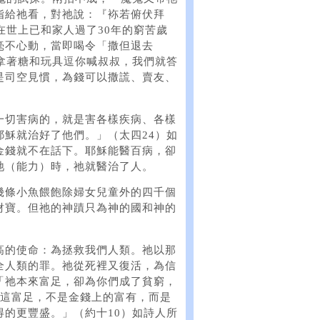
指給祂看，對祂說：『袮若俯伏拜
在世上已和家人過了30年的窮苦歲
毫不心動，當即喝令「撒但退去
拿著糖和玩具逗你喊叔叔，我們就答
是司空見慣，為錢可以撒謊、賣友、
一切害病的，就是害各樣疾病、各樣
穌就治好了他們。」（太四24）如
金錢就不在話下。耶穌能醫百病，卻
祂（能力）時，祂就醫治了人。
幾條小魚餵飽除婦女兒童外的四千個
財寶。但祂的神蹟只為神的國和神的
高的使命：為拯救我們人類。祂以那
全人類的罪。祂從死裡又復活，為信
「祂本來富足，卻為你們成了貧窮，
）這富足，不是金錢上的富有，而是
的更豐盛。」（約十10）如詩人所