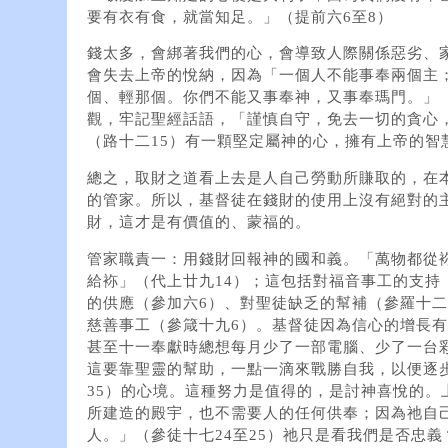
要有衣有食，就當知足。」（提前六6至8）
錢太多，會綁著我們的心，會導致人際關係惡劣、
會失去上帝的悅納，因為「一個人不能事奉兩個主
個、輕那個。你們不能又事奉神，又事奉瑪門。」（
觀，牢記聖經話語，「謹慎自守，免去一切的貪心
（路十二15）有一顆堅定屬神的心，擁有上帝的智
總之，取財之道看上去是人自己勞動所賺取的，在
的管家。所以，基督徒在錢財的使用上沒有絕對的
財，這才是有價值的、蒙福的。
管家職責一：用錢財回報神的國和義。「萬物都從
給袮」（代上廿九14）；這包括對福音事工的支持
的供應（參加六6）、對聖徒缺乏的幫補（參羅十二1
慈善事工（參箴十九6）。基督徒因為信心的增長
甚至十一奉獻時總想每月少了一部電腦、少了一台
這要靠聖靈的幫助，一點一滴來戰勝自我，以便逐
35）的心境。這種努力是值得的，是討神喜悅的。
所建造的殿宇，也不需要人的任何供奉；因為祂自
人。」（參徒十七24至25）祂只是看我們是否忠