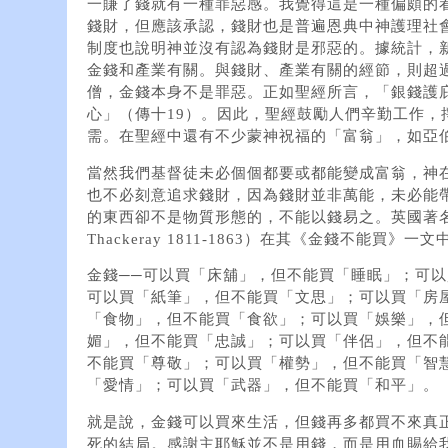
一賺了錢就有一種罪惡感。我覺得這是一種偏頗的
錢財，但應該承認，錢財也是普遍恩典中神護理社
制度也說明神並沒有認為錢財是邪惡的。據統計，新
金錢和產業有關。與錢財、產業有關的經節，則超過2
僧，金錢本身不是罪惡。正如聖經所言，「銀錢護庇
心」（傳十19）。因此，聖經鼓勵人們辛勤工作，
需。在聖經中還有不少蒙神祝福的「富翁」，如亞
當然我們基督徒未必個個都要或都能變成富翁，神
也不必刻意追求錢財，因為錢財並非萬能，未必能
的東西卻不是物質形態的，不能以錢易之。英國著名作家薩克
Thackeray 1811-1863）在其《金錢不能買》
金錢──可以買「床舖」，但不能買「睡眠」；可
可以買「紙筆」，但不能買「文思」；可以買「房
「食物」，但不能買「食欲」；可以買「娛樂」，
媚」，但不能買「忠誠」；可以買「伴侶」，但不
不能買「尊敬」；可以買「權勢」，但不能買「智
「愛情」；可以買「武器」，但不能買「和平」。
就是說，金錢可以買來生活，但錢再多都買不來真
死的結局。感謝主耶穌並不是用錢，而是用血賜給