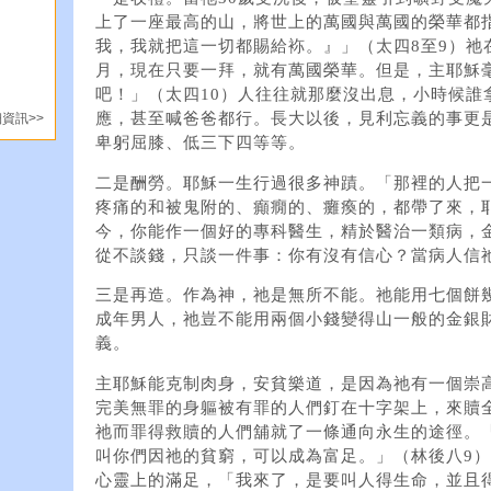
上了一座最高的山，將世上的萬國與萬國的榮華都
我，我就把這一切都賜給袮。』」（太四8至9）祂
月，現在只要一拜，就有萬國榮華。但是，主耶穌
吧！」（太四10）人往往就那麼沒出息，小時候誰
應，甚至喊爸爸都行。長大以後，見利忘義的事更
資訊>>
卑躬屈膝、低三下四等等。
二是酬勞。耶穌一生行過很多神蹟。「那裡的人把
疼痛的和被鬼附的、癲癇的、癱瘓的，都帶了來，耶
今，你能作一個好的專科醫生，精於醫治一類病，
從不談錢，只談一件事：你有沒有信心？當病人信
三是再造。作為神，祂是無所不能。祂能用七個餅
成年男人，祂豈不能用兩個小錢變得山一般的金銀
義。
主耶穌能克制肉身，安貧樂道，是因為祂有一個崇
完美無罪的身軀被有罪的人們釘在十字架上，來贖
祂而罪得救贖的人們舖就了一條通向永生的途徑。
叫你們因祂的貧窮，可以成為富足。」（林後八9
心靈上的滿足，「我來了，是要叫人得生命，並且得