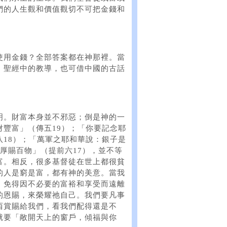
們的人生觀和價值觀切不可把金錢和
使用金錢？全部答案都在神那裡。當
。聖經中的教導，也可借中國的古話
明。財富本身並不邪惡；倒是神的一
豐富」（傳五19）；「你要記念耶
18）；「萬軍之耶和華說：銀子是
厚賜百物」（提前六17），並不等
富。相反，很多基督徒在世上都很貧
的人是窮是富，都有神的美意。當我
，免得因不必要的富裕和享受而遠離
的恩賜，來榮耀祂自己。我們要凡事
西賞賜給我們，看我們配得還是不
就要「敞開天上的窗戶，傾福與你