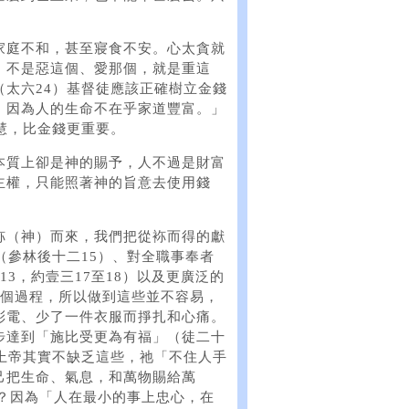
家庭不和，甚至寢食不安。心太貪就
；不是惡這個、愛那個，就是重這
太六24）基督徒應該正確樹立金錢
，因為人的生命不在乎家道豐富。」
慧，比金錢更重要。
本質上卻是神的賜予，人不過是財富
主權，只能照著神的旨意去使用錢
袮（神）而來，我們把從袮而得的獻
（參林後十二15）、對全職事奉者
3，約壹三17至18）以及更廣泛的
有個過程，所以做到這些並不容易，
彩電、少了一件衣服而掙扎和心痛。
步達到「施比受更為有福」（徒二十
上帝其實不缺乏這些，祂「不住人手
己把生命、氣息，和萬物賜給萬
義？因為「人在最小的事上忠心，在