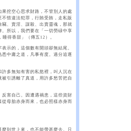
如果挖空心思求財路，不管別人的處
至不惜違法犯罪，行賄受賄，走私販
偷竊、賣淫、謀殺、出賣靈魂，那就
律。所以，我們要在「一切勞碌中享
，睡得香甜」（傳五12）。
字表示的，這個數有開頭卻無結尾。
熟悉中庸之道，凡事有度。過分追逐
和許多無知有害的私慾裡，叫人沉在
就被引誘離了真道，用許多愁苦把自
，反害自己。因遭遇禍患，這些資財
樣從母胎赤身而來，也必照樣赤身而
甚麼到世上來，也不能帶甚麼去。只