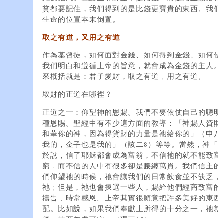
貧都要記住，我們得到的是比錢更寶貴的東西。我
生命的位置本末倒置。
取之有道，又用之有道
作為基督徒，如何面對金錢、如何得到金錢、如何
我們明白和遵循上帝的旨意，就會成為金錢的主人
來概括就是：君子愛財，取之有道，用之有道。
取財的正道在哪裡？
正道之一：仰望神的恩賜。我們不要依仗自己的聰
種恩賜。聖經中有不少這方面的教導：「神賜人資財
和華你的神，因為得貨財的力量是祂給你的」（申八
我的，金子也是我的」（該二8）等等。當然，神「
於說，信了耶穌都會成為富翁，不信祂的就不能致
窮，而不信的人中有很多卻是腰纏萬貫。我們信主
們仰望祂的時候，祂會讓我們的日常飲食並不缺乏
祂；但是，祂也會揀選一些人，賜給他們經商致富
禱告，時常感恩。上帝其實很願意把許多美好的東
配。比如說，如果我們奉獻上所得的十分之一，祂