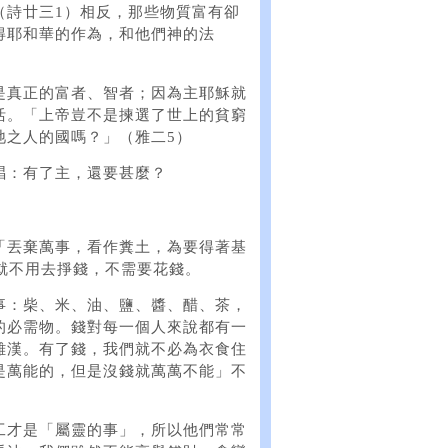
（詩廿三1）相反，那些物質富有卻
得耶和華的作為，和他們神的法
是真正的富者、智者；因為主耶穌就
活。「上帝豈不是揀選了世上的貧窮
祂之人的國嗎？」（雅二5）
唱：有了主，還要甚麼？
「丟棄萬事，看作糞土，為要得著基
就不用去掙錢，不需要花錢。
事：柴、米、油、鹽、醬、醋、茶，
的必需物。錢對每一個人來說都有一
雄漢。有了錢，我們就不必為衣食住
是萬能的，但是沒錢就萬萬不能」不
工才是「屬靈的事」，所以他們常常