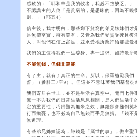
感歎的：「耶和華是我的牧者，我必不致缺乏。」
不認識主的人倒「是貧窮的，是愚昧的，因為不曉
則。」（耶五4）
信主後，我才明白，那些鄉下貧窮的弟兄姊妹們才
是無價至寶，擁有萬有，又肯為我們受貧受死且復
人，叫他們在信上富足，並承受祂所應許給那些愛
我們的主值得我們一生委身、專一追求。如詩歌所
不能無錢，但錢非萬能
有了主，就有了真正的生命。所以，保羅勉勵我們
督」（參腓三7至9）。但這並不意味著我們基督徒
我們寄居在世上，並不是生活在真空中。開門七件
無一不與我們的日常生活息息相關，是人們生活中
定的重要性，巧婦難為無米之炊，無錢卻會難倒英
行而擔憂，也不必為自己無錢而手足無措。「錢不
無道理。
有些弟兄姊妹認為，賺錢是「屬世的事」，做主聖