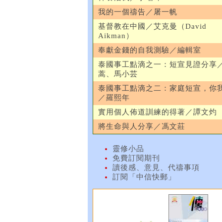
我的一個禱告／屠一帆
基督教在中國／艾克曼（David
Aikman）
奉獻金錢的自我測驗／編輯室
泰國事工點滴之一：短宣見證分享
蒿、馬小芸
泰國事工點滴之二：家庭短宣，你
／羅熙年
實用個人佈道訓練的得著／譚文灼
將生命與人分享／馮文莊
靈修小品
免費訂閱期刊
讀後感、意見、代禱事項
訂閱「中信快郵」