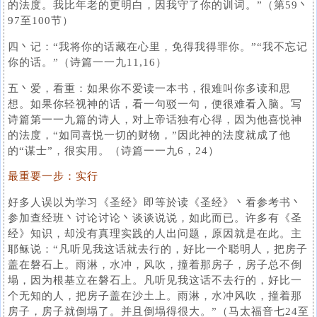
的法度。我比年老的更明白，因我守了你的训词。”（第59丶
97至100节）
四丶记：“我将你的话藏在心里，免得我得罪你。”“我不忘记
你的话。”（诗篇一一九11,16）
五丶爱，看重：如果你不爱读一本书，很难叫你多读和思
想。如果你轻视神的话，看一句驳一句，便很难看入脑。写
诗篇第一一九篇的诗人，对上帝话独有心得，因为他喜悦神
的法度，“如同喜悦一切的财物，”因此神的法度就成了他
的“谋士”，很实用。（诗篇一一九6，24）
最重要一步：实行
好多人误以为学习《圣经》即等於读《圣经》丶看参考书丶
参加查经班丶讨论讨论丶谈谈说说，如此而已。许多有《圣
经》知识，却没有真理实践的人出问题，原因就是在此。主
耶稣说：“凡听见我这话就去行的，好比一个聪明人，把房子
盖在磐石上。雨淋，水冲，风吹，撞着那房子，房子总不倒
塌，因为根基立在磐石上。凡听见我这话不去行的，好比一
个无知的人，把房子盖在沙土上。雨淋，水冲风吹，撞着那
房子，房子就倒塌了。并且倒塌得很大。”（马太福音七24至