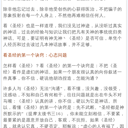
除非他忘记过去，除非他受创伤的心获得医治，不把骗子的
形象投射在每一个人身上，不然他再难相信任何人。
看《圣经》也是一样道理，我们没见过神迹，从没听过真实
的神话，过去的经验与知识让我们把凡有关神的事统统归类
神话。可是，要证明有神无神丶《圣经》是否可信，单凭个
人经历和过去读过几本神话故事，并不足够。
看圣经的第一个诀窍：心态问题
怎样看《圣经》？看《圣经》的第一个诀窍是：不把《圣
经》看作是虚幻的神话。如果一个朋友很认真的向你叙述一
件真事，你不信，硬说他胡诌捏造，怎能沟通？
许多人与《圣经》无法“沟通”，看不懂，没兴趣，没领受，
没感动，不知和自己有何相干，往往问题就是出在牛头不对
马嘴：《圣经》认真的讲，你不信，硬以为它是神话。所
以，看懂《圣经》的第一个诀窍是：先不武断。“圣经都是神
所默示的”（提摩太後书三16），你未能立刻相信，不要紧，
最要紧的是愿意开放自己，客观，不抗拒。如果《圣经》
真，就承认它真，不硬否定。耶稣说：“虚心的人有福了，因