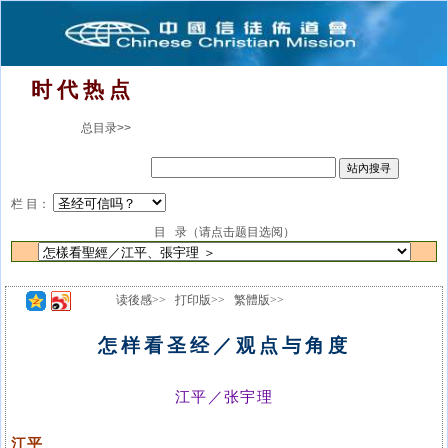
时 代 热 点
总目录>>
栏 目：
目 录（请点击题目选阅）
读後感>>
打印版>>
繁體版>>
怎样看圣经／观点与角度
江平／张宇理
江平