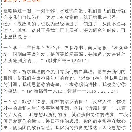
第三步：更上层楼
粗略读过一遍，一知半解，水过鸭背後，我们自大的性情就
会使我们自以为知。这时，有敌意的，就开始批评《圣
经》；没敌意的，也以为已经读过了，知道了，从此不必再
读了。其实，这时正是我们再上层楼，深入研究的时候。再
上层楼包括：
一丶学：上主日学丶查经班，看参考书，向人请教，“和众圣
徒一同明白基督的爱，是何等长阔高深，并知道这爱是过於
人所能测度的……”（以弗所书三18至19）
二丶求：祈求真理的圣灵引导我们明白真理。愿神开我们的
眼睛，使我们看出祂律法中的奇妙。“求你（神）使我明白你
的训词，我就思想你的奇事。”“求你赐我悟性，我便遵守你
的律法。”（约翰福音十六13；诗篇一一九18，27，34）
三丶想：默想丶深思。用神的话反省自己，反省人生，你便
对神的话和人生许多事豁然开朗。圣经《诗篇》第一一九篇
的诗人说：“我思想我所行的道，就转步归向你的法度。”“我
何等爱慕你的律法，终日不住的思想。你的命令常存在我心
里，使我比仇敌有智慧。我比我的师傅更通达，因我思想你