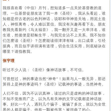
我很喜欢看《中信》月刊，想知道多一点关於基督教的道
理。一位基督徒朋友送了我一本《圣经》，我从头看起，谁
知都是些古老的以色列神话，说耶和华神造天地，用泥土造
人，神怪离奇，令人难以置信。我没有兴趣再看下去。朋友
教我先看新约《马太福音》，我一翻开又是一大串洋名，谁
生谁，然後便是耶稣生平，与我完全沾不上关系。我不知你
们怎麽读《圣经》？怎麽能读得津津有味，出口成章，引经
据典，而且似乎讲得满有道理，切合生活实用，到底秘诀在
哪里？请指教我。
张宇理
听过不少人说：《圣经》像神话故事，不可信。
可曾想过，神的事迹当然“神奇”！如果与人一般无异，那还
算得上是神的事迹吗？《圣经》记载神的事迹，当然神奇。
人们不信，因为不认识真神，读过的只是虚构的神话故事，
不知不觉推而广之，以为凡有关神的文字记载都是神话故
事。好比一个人，遇到几个骗子，被骗了多次，就以为全世
界的人都是骗子。他有一颗被伤害丶被扭曲了的心。