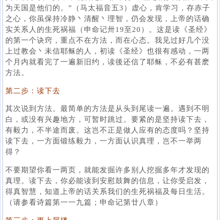
为天国是他们的。”（马太福音五3）虚心，肯学习，存赤子
之心，你虽保持冷静丶清醒丶理智，仍会发现，上帝的话确
实关系人的生死祸福（申命记卅19至20）。这是读《圣经》
的第一个诀窍，重点不在方法，而在心态。我见过好几个没
上过教会丶未信耶稣的人，初读《圣经》也很有感动，一两
个月内就看完了一遍新旧约，读後还信了耶稣，不必有甚麽
方法。
第二步：读下去
其次说到方法。最简单的方法是从头到尾读一遍。遇到不明
白，或没有兴趣地方，可暂时跳过。要紧的是坚持读下去，
有毅力，不半途而废。这岂不正是做人应有的态度吗？坚持
读下去，一方面锻练毅力，一方面认识真理，岂不一举两
得？
不要期望你看一两页，就能发掘许多别人挖掘多年才发现的
真理。读下去，你必能读到安慰鼓舞的信息，让你受启发，
得真智慧，知道上帝的话关系我们的生死祸福及每日生活。
（请参看诗篇第一一九篇；申命记第廿八章）