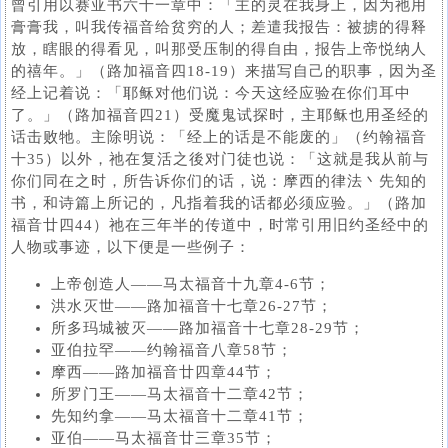
曾引用以赛亚书六十一章中：「主的灵在我身上，因为祂用
膏膏我，叫我传福音给贫穷的人；差遣我报告：被掳的得释
放，瞎眼的得看见，叫那受压制的得自由，报告上帝悦纳人
的禧年。」（路加福音四18-19）来描写自己的职事，因为圣
经上记着说：「耶稣对他们说：今天这经应验在你们耳中
了。」（路加福音四21）受魔鬼试探时，主耶稣也用圣经的
话击败牠。主除明说：「经上的话是不能废的」（约翰福音
十35）以外，祂在复活之後对门徒也说：「这就是我从前与
你们同在之时，所告诉你们的话，说：摩西的律法丶先知的
书，和诗篇上所记的，凡指着我的话都必须应验。」（路加
福音廿四44）祂在三年半的传道中，时常引用旧约圣经中的
人物或事迹，以下便是一些例子：
上帝创造人——马太福音十九章4-6节；
洪水灭世——路加福音十七章26-27节；
所多玛城被灭——路加福音十七章28-29节；
亚伯拉罕——约翰福音八章58节；
摩西——路加福音廿四章44节；
所罗门王——马太福音十二章42节；
先知约拿——马太福音十二章41节；
亚伯——马太福音廿三章35节；