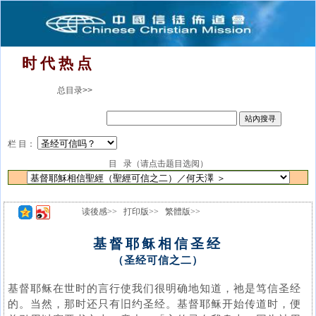
时 代 热 点
总目录>>
栏 目：
目 录（请点击题目选阅）
读後感>>
打印版>>
繁體版>>
基督耶稣相信圣经
（圣经可信之二）
基督耶稣在世时的言行使我们很明确地知道，祂是笃信圣经
的。当然，那时还只有旧约圣经。基督耶稣开始传道时，便