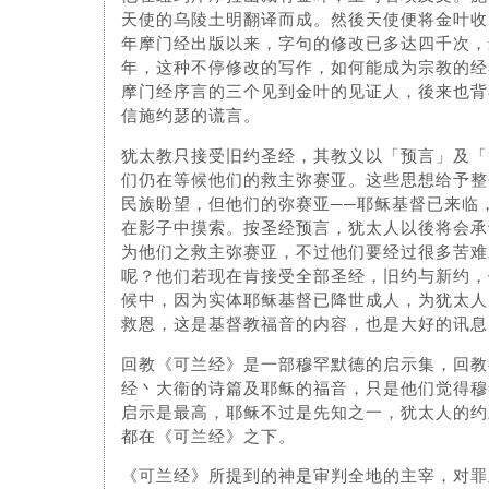
天使的乌陵土明翻译而成。然後天使便将金叶收
年摩门经出版以来，字句的修改已多达四千次，
年，这种不停修改的写作，如何能成为宗教的经
摩门经序言的三个见到金叶的见证人，後来也背
信施约瑟的谎言。
犹太教只接受旧约圣经，其教义以「预言」及「
们仍在等候他们的救主弥赛亚。这些思想给予整
民族盼望，但他们的弥赛亚──耶稣基督已来临
在影子中摸索。按圣经预言，犹太人以後将会承
为他们之救主弥赛亚，不过他们要经过很多苦难
呢？他们若现在肯接受全部圣经，旧约与新约，
候中，因为实体耶稣基督已降世成人，为犹太人
救恩，这是基督教福音的内容，也是大好的讯息
回教《可兰经》是一部穆罕默德的启示集，回教
经丶大衞的诗篇及耶稣的福音，只是他们觉得穆
启示是最高，耶稣不过是先知之一，犹太人的约
都在《可兰经》之下。
《可兰经》所提到的神是审判全地的主宰，对罪