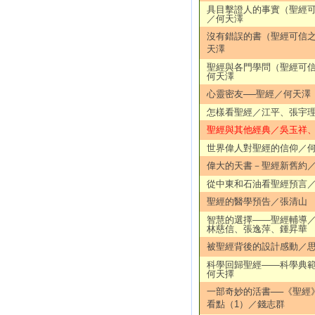
具目擊證人的事實（聖經
／何天澤
沒有錯誤的書（聖經可信
天澤
聖經與各門學問（聖經可
何天澤
心靈密友──聖經／何天澤
怎樣看聖經／江平、張宇
聖經與其他經典／吳玉祥、
世界偉人對聖經的信仰／
偉大的天書－聖經新舊約
從中東和石油看聖經預言
聖經的醫學預告／張清山
智慧的選擇——聖經輔導
林慈信、張逸萍、鍾昇華
被聖經背後的設計感動／
科學回歸聖經——科學典
何天擇
一部奇妙的活書──《聖經
看點（1）／錢志群