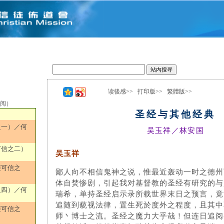
读後感>>
打印版>>
繁體版>>
选阅）
圣经与其他经典
之一）／何
吴玉祥／林安国
可信之二）
吴玉祥
經可信之
鄙人向不相信鬼神之说，惟最近轰动一时之德州
体自焚惨剧，引起我对基督教的圣经有研究的与
之四）／何
瑞希，单持圣经启示录所载世界末日之预言，竟
追随到藐视法律，置生死於度外之程度，且其中
經可信之
师丶博士之流。圣经之魔力大乎哉！但连日追阅