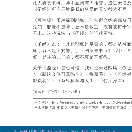
此人要畏惧神。神不直接与人相交，透过天使及
《圣经》所启示神是我们慈爱的天父截然不同。
《可兰经》虽然提到耶稣，但它所介绍的耶稣只
先知，耶稣不是神，更不是救主，没有被钉十字
天上。这些说法与《圣经》的记载不符。
《圣经》说：「凡信耶稣是基督的，都是从神而
稣，就不是出於神。」（约翰壹书五1；四3）
督丶是神的儿子的，都不算是基督教。
关乎《圣经》是否可信，我介绍吴君阅读《铁证
丶《新约文件可靠吗？》（鲁斯着）丶《圣经是
郁岚着）丶《圣经科学与人生》（何天择着）。
(原载於《中信》月刊378期)
本文链结：http://ccmusa.org/hottopics/ht.aspx?id=smhtg
网上转贴请注明"原载《中信》月刊378期（中国信徒布道会）
Copyright © 1961-2026 Chinese Christian Mission USA. All Rights Reserved.