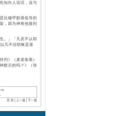
先知向人说话，这与
是比穆罕默德低等的
架，因为神将他接到
生。」「凡灵不认耶
所以凡不信耶稣是基
待判》（麦道衞着）
神默示的吗？》（张
378
"。
页 首
|
上一篇
|
下一篇