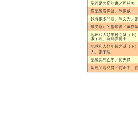
聖經是怎樣的書／周慈美
從聖經看保健／陳振威
我有很多問題／陳文光／
最受歡迎的暢銷書／黃存
地球和人類年齡之謎（上
張宇理、蘇緋雲博士
地球和人類年齡之謎（下
人、張宇理
聖經與死亡學／何天擇
聖經問題簡答／何正中、