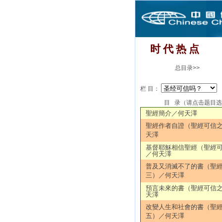
时 代 热 点
总目录>>
栏 目：
目 录（请点击题目
聖經簡介／何天澤
聖經作者自證（聖經可信
天澤
基督耶穌相信聖經（聖經
／何天澤
普及又消滅不了的書（聖
三）／何天澤
預言未來的書（聖經可信
天澤
改變人生和社會的書（聖
五）／何天澤