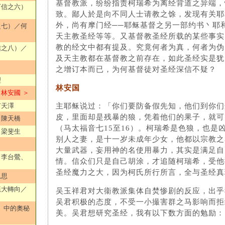
基督教派，纷纷指责柯瑞希为离经背道之异端，
可信之六）
致。鄙人於是向不同人士请教之馀，发现有关耶
外，尚有摩门经──耶稣基督之另一部约书丶耶
之七）／何
天主教圣经等等。又基督教圣经所载的某些事实
教的经文中都有提及。究竟何者为真，何者为伪
信之八）／
及天主教都在基督教之前存在，如此圣经实是犹
之增订本而已，为何基督徒对圣经深信不疑？
理
林安国
林安國 ＞
何天澤
主耶稣说过：「你们要防备假先知，他们到你们
皮，里面却是残暴的狼，凭着他们的果子，就可
／陳天橋
（马太福音七15至16）。柯瑞希是色狼，也是
／梁斐生
别人之妻，是十一岁未成年少女，他都以宗教之
大量武器，妄用神的名使用暴力，其实是满足自
／李台鶯、
情。信众们只是自己胡涂，才追随柯瑞希，受他
圣经魔力之大，因为柯氏所行所言，全与圣经真
思思
範大轉向／
吴玉祥君对大衞教派集体自焚惨剧的反应，出乎
吴君积极的态度，不受一小撮害群之马影响而拒
》中的奧秘
美。吴君想研究圣经，我有以下数方面的勉励：