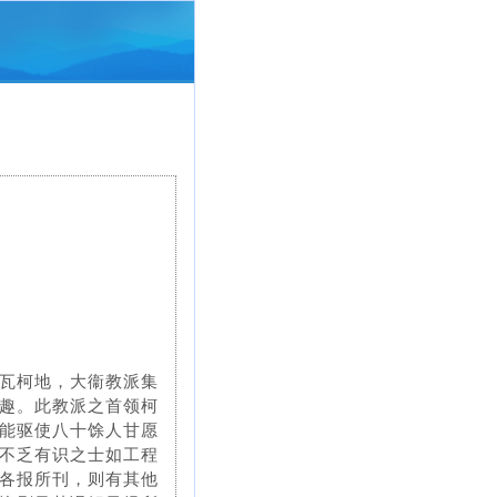
瓦柯地，大衞教派集
趣。此教派之首领柯
能驱使八十馀人甘愿
不乏有识之士如工程
各报所刊，则有其他