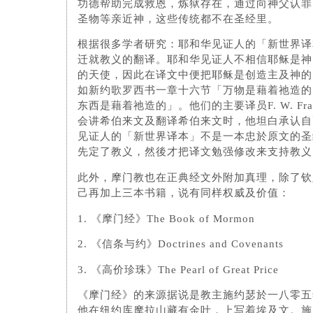
功德帮助完成救恩，炼狱存在，通过向神父认罪
圣物等亲近神，这些传统都不在圣经里。
根据很多学者研究：耶和华见证人的「新世界译
迁就教义的翻译。耶和华见证人不相信耶稣是神
的天使，因此在译文中便把耶稣是创造主及神的
如新约歌罗西书一章十六节「万物是藉着祂造的
东西是藉着祂造的」。他们的主要译员F. W. Fr
会讲希伯来文及翻译希伯来文时，他坦白承认自
见证人的「新世界译本」不是一本忠於原文的圣
先定了教义，然後才把译文勉强修改来支持教义
此外，摩门教也在正典经文外附加真理，除了钦
己再加上三本书籍，说有同样权威及价值：
1. 《摩门经》The Book of Mormon
2. 《信条与约》Doctrines and Covenants
3. 《高价珍珠》The Pearl of Great Price
《摩门经》的来源据说是教主施约瑟於一八零五
他在纽约库摩拉山藏有金叶，上写着埃及文。施