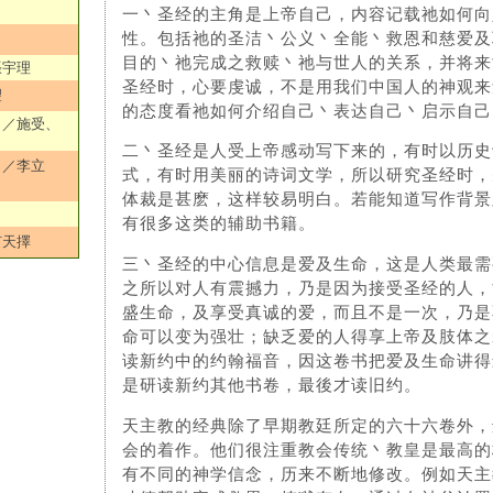
一丶圣经的主角是上帝自己，内容记载祂如何向
性。包括祂的圣洁丶公义丶全能丶救恩和慈爱及
目的丶祂完成之救赎丶祂与世人的关系，并将来
張宇理
圣经时，心要虔诚，不是用我们中国人的神观来
望
的态度看祂如何介绍自己丶表达自己丶启示自己
）／施受、
二丶圣经是人受上帝感动写下来的，有时以历史
）／李立
式，有时用美丽的诗词文学，所以研究圣经时，
体裁是甚麽，这样较易明白。若能知道写作背景
有很多这类的辅助书籍。
何天擇
三丶圣经的中心信息是爱及生命，这是人类最需
之所以对人有震撼力，乃是因为接受圣经的人，
盛生命，及享受真诚的爱，而且不是一次，乃是
命可以变为强壮；缺乏爱的人得享上帝及肢体之
读新约中的约翰福音，因这卷书把爱及生命讲得
是研读新约其他书卷，最後才读旧约。
天主教的经典除了早期教廷所定的六十六卷外，
会的着作。他们很注重教会传统丶教皇是最高的
有不同的神学信念，历来不断地修改。例如天主