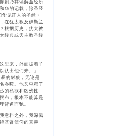
惨剧乃其误解圣经所
和华的记载，除圣经
和华见证人的圣经丶
，在犹太教及伊斯兰
？根据历史，犹太教
太经典或天主教圣经
这里来，外面披着羊
以认出他们来。」
凶暴的豺狼，无论是
名吞噬。他又屯积了
己的私欲和凶残性
摆布，根本不能算是
理背道而驰。
我意料之外，我深佩
绝基督信仰的真善